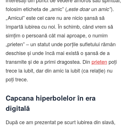
interesați din punct de vedere amoros sau spiritual,
folosim eticheta de „amic” (
).
„este doar un amic”
„Amicul” este cel care nu are nicio șansă să
împartă iubirea cu noi. În schimb, când vrem să
simțim o persoană cât mai aproape, o numim
„prieten” – un statut unde porțile sufletului rămân
deschise și unde încă mai există o șansă de a
transmite și de a primi dragostea. Din
prieten
poți
trece la iubit, dar din amic la iubit (ca relație) nu
poți trece.
Capcana hiperbolelor în era
digitală
După ce am prezentat pe scurt iubirea din slavă,