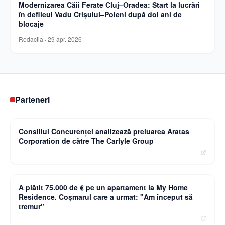
Modernizarea Căii Ferate Cluj–Oradea: Start la lucrări
în defileul Vadu Crișului–Poieni după doi ani de
blocaje
Redactia
·
29 apr. 2026
Parteneri
Curierulnational.ro
Consiliul Concurenței analizează preluarea Aratas
Corporation de către The Carlyle Group
Observatornews.ro
A plătit 75.000 de € pe un apartament la My Home
Residence. Coşmarul care a urmat: "Am început să
tremur"