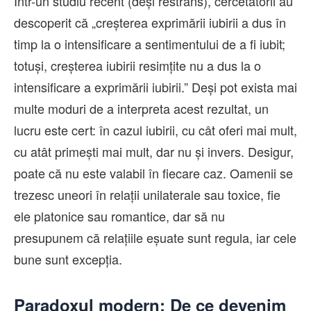
Într-un studiu recent (deși restrâns), cercetătorii au
descoperit că „creșterea exprimării iubirii a dus în
timp la o intensificare a sentimentului de a fi iubit;
totuși, creșterea iubirii resimțite nu a dus la o
intensificare a exprimării iubirii.” Deși pot exista mai
multe moduri de a interpreta acest rezultat, un
lucru este cert: în cazul iubirii, cu cât oferi mai mult,
cu atât primești mai mult, dar nu și invers. Desigur,
poate că nu este valabil în fiecare caz. Oamenii se
trezesc uneori în relații unilaterale sau toxice, fie
ele platonice sau romantice, dar să nu
presupunem că relațiile eșuate sunt regula, iar cele
bune sunt excepția.
Paradoxul modern: De ce devenim