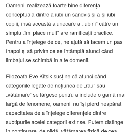
Oamenii realizează foarte bine diferența
conceptuală dintre a iubi un sandviș și a-și iubi
copiii, însă această alunecare a „iubirii” către un
simplu „îmi place mult” are ramificații practice.
Pentru a înțelege de ce, ne ajută să facem un pas
înapoi și să privim ce se întâmplă atunci când
limbajul se schimbă în alte domenii.
Filozoafa Eve Kitsik susține că atunci când
categoriile legate de noțiunea de „rău” sau
„vătămare” se lărgesc pentru a include o gamă mai
largă de fenomene, oamenii nu își pierd neapărat
capacitatea de a înțelege diferențele dintre
subtipurile acelei categorii extinse. Putem distinge
în continuare, de pildă, vătămarea fizică de cea