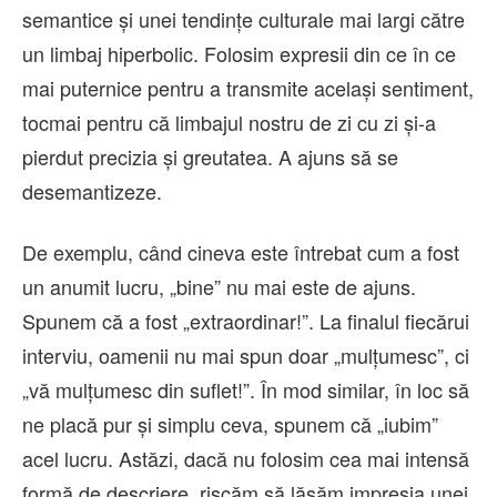
semantice și unei tendințe culturale mai largi către
un limbaj hiperbolic. Folosim expresii din ce în ce
mai puternice pentru a transmite același sentiment,
tocmai pentru că limbajul nostru de zi cu zi și-a
pierdut precizia și greutatea. A ajuns să se
desemantizeze.
De exemplu, când cineva este întrebat cum a fost
un anumit lucru, „bine” nu mai este de ajuns.
Spunem că a fost „extraordinar!”. La finalul fiecărui
interviu, oamenii nu mai spun doar „mulțumesc”, ci
„vă mulțumesc din suflet!”. În mod similar, în loc să
ne placă pur și simplu ceva, spunem că „iubim”
acel lucru. Astăzi, dacă nu folosim cea mai intensă
formă de descriere, riscăm să lăsăm impresia unei