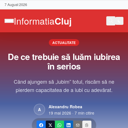
7 August 2026
ACTUALITATE
De ce trebuie să luăm iubirea
în serios
Când ajungem să „iubim” totul, riscăm să ne
pierdem capacitatea de a iubi cu adevărat.
Alexandru Robea
A
19 mai 2026
·
7
min citire
Contact