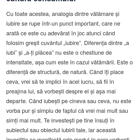
Cu toate acestea, analogia dintre vătămare și
iubire se rupe într-un punct important, care ne
arată ce este cu adevărat în joc atunci când
folosim greșit cuvântul „iubire”. Diferența dintre „a
iubi” și „a-ți plăcea” nu este o chestiune de
intensitate, așa cum este în cazul vătămării. Este o
diferență de structură, de natură. Când îți place
ceva, vrei să te implici în acel lucru, să fii în
preajma lui, să vorbești despre el și așa mai
departe. Când iubești pe cineva sau ceva, nu este
vorba pur și simplu de faptul că vrei mai mult sau
simți mai mult. Te investești pe tine însuți în
subiectul sau obiectul iubirii tale, iar această
investiție se manifestă prin modul în care vorbești,