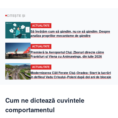
CITEȘTE ȘI
ACTUALITATE
Să învățăm cum să gândim, nu ce să gândim: Despre
analiza propriilor mecanisme de gândire
ACTUALITATE
Premieră la Aeroportul Cluj: Zboruri directe către
Frankfurt și Viena cu Animawings, din iulie 2026
ACTUALITATE
Modernizarea Căii Ferate Cluj–Oradea: Start la lucrări
în defileul Vadu Crișului–Poieni după doi ani de blocaje
Cum ne dictează cuvintele
comportamentul