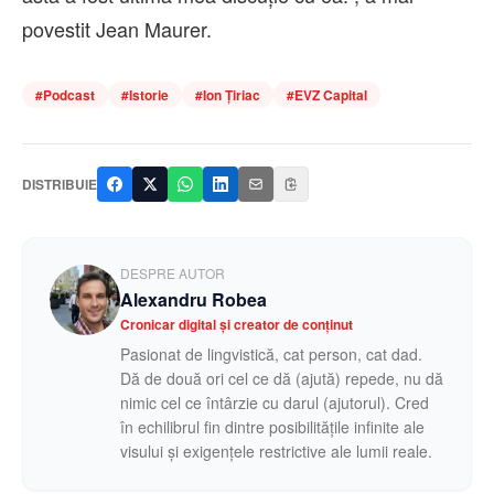
povestit Jean Maurer.
#
Podcast
#
Istorie
#
Ion Țiriac
#
EVZ Capital
DISTRIBUIE
DESPRE AUTOR
Alexandru Robea
Cronicar digital și creator de conținut
Pasionat de lingvistică, cat person, cat dad.
Dă de două ori cel ce dă (ajută) repede, nu dă
nimic cel ce întârzie cu darul (ajutorul). Cred
în echilibrul fin dintre posibilitățile infinite ale
visului și exigențele restrictive ale lumii reale.