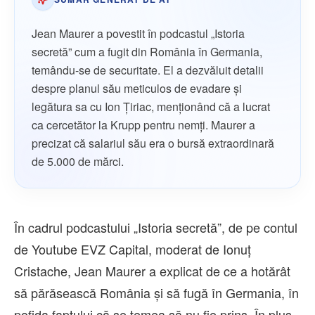
Jean Maurer a povestit în podcastul „Istoria
secretă” cum a fugit din România în Germania,
temându-se de securitate. El a dezvăluit detalii
despre planul său meticulos de evadare și
legătura sa cu Ion Țiriac, menționând că a lucrat
ca cercetător la Krupp pentru nemți. Maurer a
precizat că salariul său era o bursă extraordinară
de 5.000 de mărci.
În cadrul podcastului „Istoria secretă”, de pe contul
de Youtube EVZ Capital, moderat de Ionuț
Cristache, Jean Maurer a explicat de ce a hotărât
să părăsească România și să fugă în Germania, în
pofida faptului că se temea să nu fie prins. În plus,