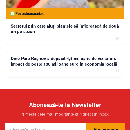
Povesteacasei.ro
Secretul prin care ajuți plantele să înflorească de două
ori pe sezon
moneybuzz.ro
Dino Parc Râșnov a depășit 4,5 milioane de vizitatori.
Impact de peste 130 milioane euro în economia locală
Abonează-te la Newsletter
Primește cele mai importante știri direct în inbox.
Abonează-te