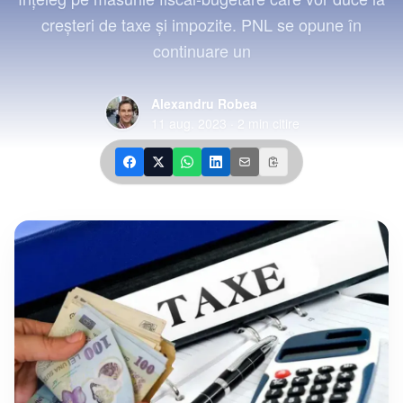
creșteri de taxe și impozite. PNL se opune în
continuare un
Alexandru Robea
11 aug. 2023
·
2
min citire