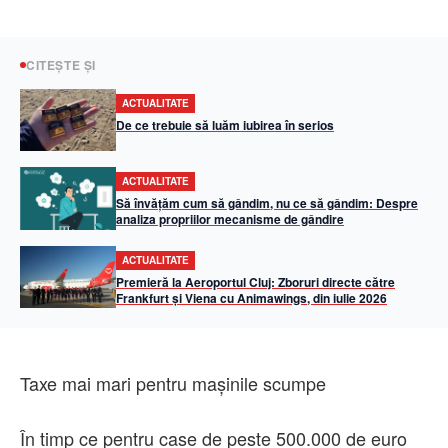
CITEȘTE ȘI
ACTUALITATE
De ce trebuie să luăm iubirea în serios
ACTUALITATE
Să învățăm cum să gândim, nu ce să gândim: Despre
analiza propriilor mecanisme de gândire
ACTUALITATE
Premieră la Aeroportul Cluj: Zboruri directe către
Frankfurt și Viena cu Animawings, din iulie 2026
Taxe mai mari pentru mașinile scumpe
În timp ce pentru case de peste 500.000 de euro