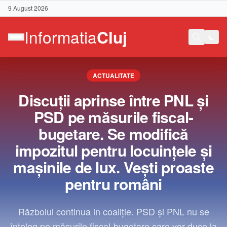
9 August 2026
ACTUALITATE
Discuții aprinse între PNL și
PSD pe măsurile fiscal-
bugetare. Se modifică
impozitul pentru locuințele și
mașinile de lux. Vești proaste
pentru români
Contact
Războiul continua in coaliție. PSD și PNL nu se
înțeleg pe măsurile fiscal-bugetare care vor duce la