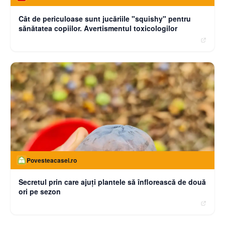
Cât de periculoase sunt jucăriile "squishy" pentru
sănătatea copiilor. Avertismentul toxicologilor
Povesteacasei.ro
Secretul prin care ajuți plantele să înflorească de două
ori pe sezon
moneybuzz.ro