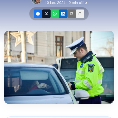
10 ian. 2024
·
2
min citire