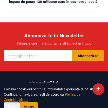
Impact de peste 130 milioane euro în economia locală
Abonează-te la Newsletter
Primește cele mai importante știri direct în inbox.
Abonează-te
Folosim cookie-uri pentru a îmbunătăți experiența ta pe site.
Contact
Echipa
Publicitate
Politică de Confidențialitate
Hartă Site
Continuând navigarea, ești de acord cu
Politica de
Confidențialitate
.
©
2026
InformatiaCluj. Toate drepturile rezervate.
Refuz
Accept