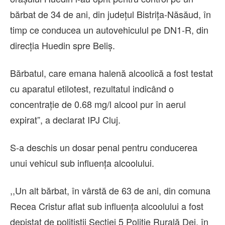
bărbat de 34 de ani, din județul Bistrița-Năsăud, în
timp ce conducea un autovehiculul pe DN1-R, din
direcția Huedin spre Beliș.
Bărbatul, care emana halenă alcoolică a fost testat
cu aparatul etilotest, rezultatul indicând o
concentrație de 0.68 mg/l alcool pur în aerul
expirat”, a declarat IPJ Cluj.
S-a deschis un dosar penal pentru conducerea
unui vehicul sub influența alcoolului.
,,Un alt bărbat, în vârstă de 63 de ani, din comuna
Recea Cristur aflat sub influența alcoolului a fost
depistat de polițiștii Secției 5 Poliție Rurală Dej, în