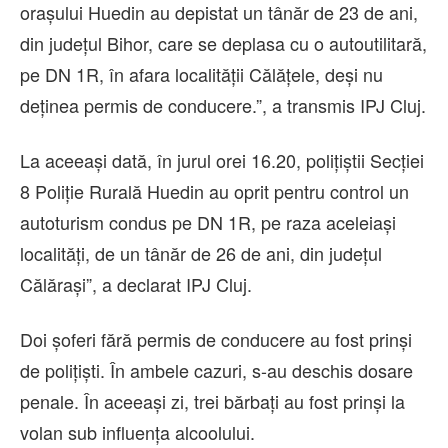
orașului Huedin au depistat un tânăr de 23 de ani,
din județul Bihor, care se deplasa cu o autoutilitară,
pe DN 1R, în afara localității Călățele, deși nu
deținea permis de conducere.”, a transmis IPJ Cluj.
La aceeași dată, în jurul orei 16.20, polițiștii Secției
8 Poliție Rurală Huedin au oprit pentru control un
autoturism condus pe DN 1R, pe raza aceleiași
localități, de un tânăr de 26 de ani, din județul
Călărași”, a declarat IPJ Cluj.
Doi șoferi fără permis de conducere au fost prinși
de polițiști. În ambele cazuri, s-au deschis dosare
penale. În aceeași zi, trei bărbați au fost prinși la
volan sub influența alcoolului.