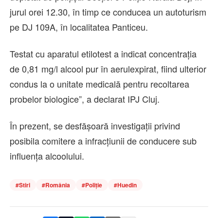
jurul orei 12.30, în timp ce conducea un autoturism
pe DJ 109A, în localitatea Panticeu.
Testat cu aparatul etilotest a indicat concentrația
de 0,81 mg/l alcool pur în aerulexpirat, fiind ulterior
condus la o unitate medicală pentru recoltarea
probelor biologice”, a declarat IPJ Cluj.
În prezent, se desfășoară investigații privind
posibila comitere a infracțiunii de conducere sub
influența alcoolului.
#
Stiri
#
România
#
Poliție
#
Huedin