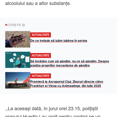
alcoolului sau a altor substanțe.
CITEȘTE ȘI
ACTUALITATE
De ce trebuie să luăm iubirea în serios
ACTUALITATE
Să învățăm cum să gândim, nu ce să gândim: Despre
analiza propriilor mecanisme de gândire
ACTUALITATE
Premieră la Aeroportul Cluj: Zboruri directe către
Frankfurt și Viena cu Animawings, din iulie 2026
,,La aceeași dată, în jurul orei 23.15, poliţiştii
orașului Huedin l-au oprit pentru control pe un