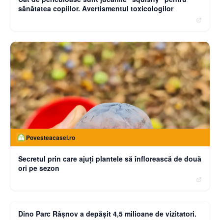
sănătatea copiilor. Avertismentul toxicologilor
Povesteacasei.ro
Secretul prin care ajuți plantele să înflorească de două
ori pe sezon
moneybuzz.ro
Dino Parc Râșnov a depășit 4,5 milioane de vizitatori.