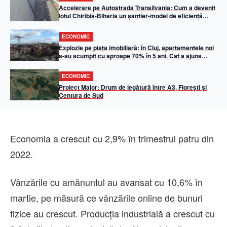
Accelerare pe Autostrada Transilvania: Cum a devenit
lotul Chiribiș-Biharia un șantier-model de eficiență
operațională în 2026
ECONOMIC
Explozie pe piața imobiliară: În Cluj, apartamentele noi
s-au scumpit cu aproape 70% în 5 ani. Cât a ajuns
metrul pătrat util
ECONOMIC
Proiect Major: Drum de legătură între A3, Florești și
Centura de Sud
Economia a crescut cu 2,9% în trimestrul patru din
2022.
Vânzările cu amănuntul au avansat cu 10,6% în
martie, pe măsură ce vânzările online de bunuri
fizice au crescut. Producţia industrială a crescut cu