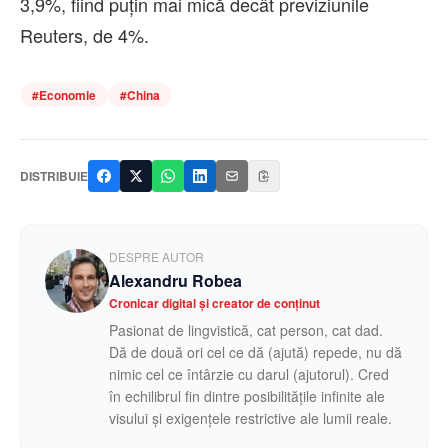
3,9%, fiind puţin mai mică decât previziunile
Reuters, de 4%.
#
Economie
#
China
DISTRIBUIE
DESPRE AUTOR
Alexandru Robea
Cronicar digital și creator de conținut
Pasionat de lingvistică, cat person, cat dad.
Dă de două ori cel ce dă (ajută) repede, nu dă
nimic cel ce întârzie cu darul (ajutorul). Cred
în echilibrul fin dintre posibilitățile infinite ale
visului și exigențele restrictive ale lumii reale.