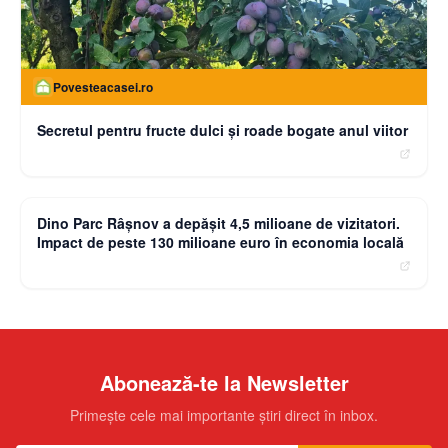
Povesteacasei.ro
Secretul pentru fructe dulci și roade bogate anul viitor
moneybuzz.ro
Dino Parc Râșnov a depășit 4,5 milioane de vizitatori.
Impact de peste 130 milioane euro în economia locală
Abonează-te la Newsletter
Primește cele mai importante știri direct în inbox.