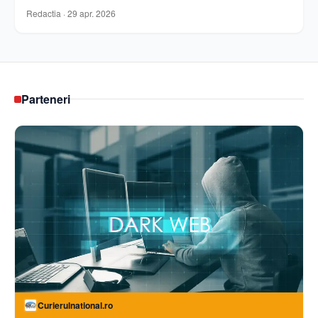
Redactia
·
29 apr. 2026
Parteneri
Curierulnational.ro