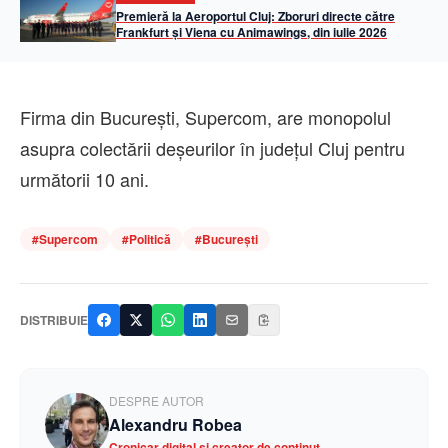
Premieră la Aeroportul Cluj: Zboruri directe către
Frankfurt și Viena cu Animawings, din iulie 2026
Firma din București, Supercom, are monopolul
asupra colectării deșeurilor în județul Cluj pentru
următorii 10 ani.
#
Supercom
#
Politică
#
București
DISTRIBUIE
DESPRE AUTOR
Alexandru Robea
Cronicar digital și creator de conținut