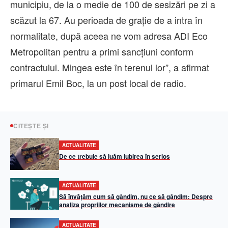
municipiu, de la o medie de 100 de sesizări pe zi a
scăzut la 67. Au perioada de grație de a intra în
normalitate, după aceea ne vom adresa ADI Eco
Metropolitan pentru a primi sancțiuni conform
contractului. Mingea este în terenul lor”, a afirmat
primarul Emil Boc, la un post local de radio.
CITEȘTE ȘI
ACTUALITATE
De ce trebuie să luăm iubirea în serios
ACTUALITATE
Să învățăm cum să gândim, nu ce să gândim: Despre
analiza propriilor mecanisme de gândire
ACTUALITATE