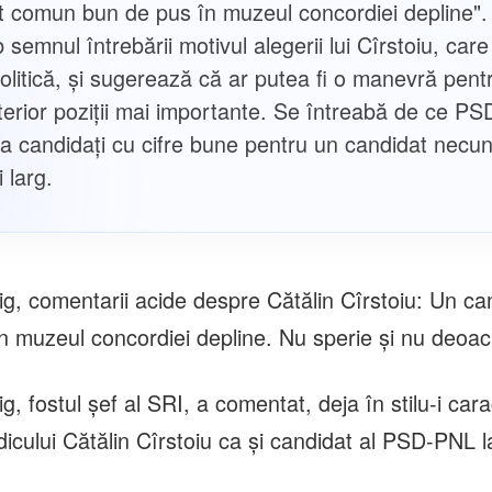
t comun bun de pus în muzeul concordiei depline". 
semnul întrebării motivul alegerii lui Cîrstoiu, car
politică, și sugerează că ar putea fi o manevră pent
lterior poziții mai importante. Se întreabă de ce P
la candidați cu cifre bune pentru un candidat necu
i larg.
ig, comentarii acide despre Cătălin Cîrstoiu: Un c
n muzeul concordiei depline. Nu sperie și nu deoa
g, fostul șef al SRI, a comentat, deja în stilu-i carac
icului Cătălin Cîrstoiu ca și candidat al PSD-PNL l