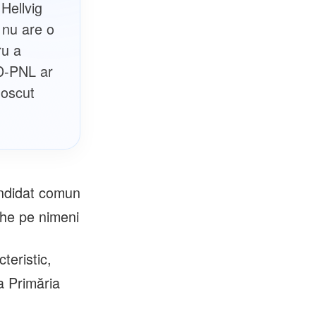
Hellvig
e nu are o
ru a
SD-PNL ar
noscut
andidat comun
che pe nimeni
teristic,
a Primăria