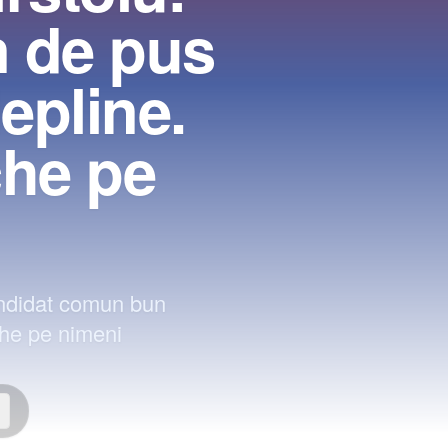
 de pus
epline.
che pe
andidat comun bun
che pe nimeni