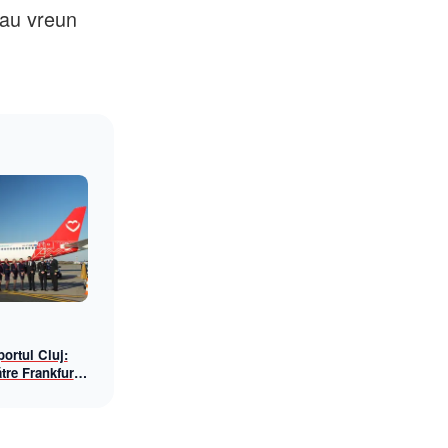
sau vreun
ortul Cluj:
tre Frankfurt
awings, din