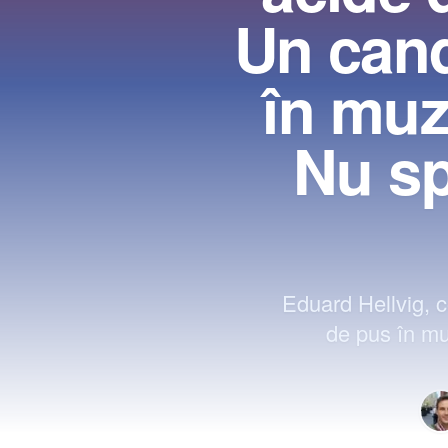
Un can
în muz
Nu sp
Eduard Hellvig, 
de pus în mu