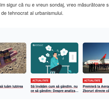
Știm sigur că nu e vreun sondaj, vreo măsurătoare 
 de tehnocrat al urbanismului.
ACTUALITATE
ACTUALITATE
 să luăm iubirea
Să învățăm cum să gândim, nu
Premieră la Aerop
ce să gândim: Despre analiza
Zboruri directe că
propriilor mecanisme de
și Viena cu Anim
gândire
iulie 2026