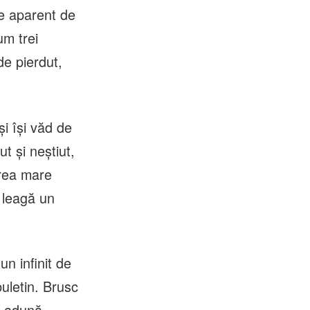
e aparent de
um trei
e pierdut,
și își văd de
t și neștiut,
prea mare
i leagă un
un infinit de
buletin. Brusc
re adună