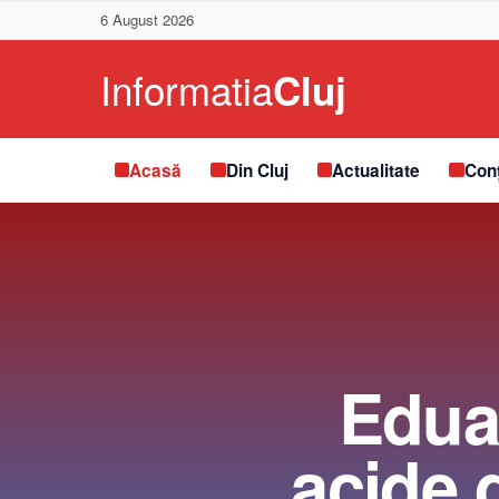
6 August 2026
Acasă
Din Cluj
Actualitate
Conț
Eduar
acide 