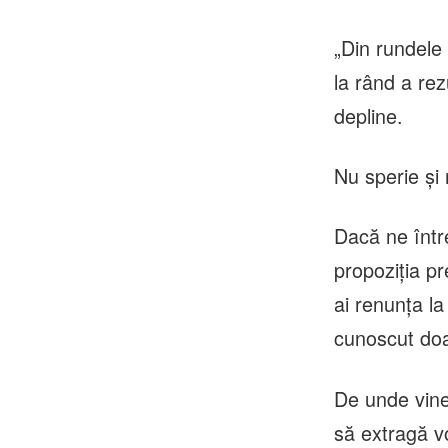
„Din rundele
la rând a re
depline.
Nu sperie și
Dacă ne într
propoziția p
ai renunța la
cunoscut doa
De unde vine 
să extragă vo