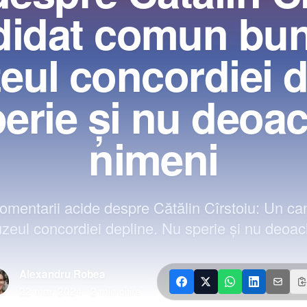
didat comun bun
eul concordiei d
erie și nu deoa
nimeni
comentarii acide despre Cătălin Cîrstoiu: Un c
zeul concordiei depline. Nu sperie și nu deoa
Alexandru Robea
|
22 mar. 2024
·
2
min citire