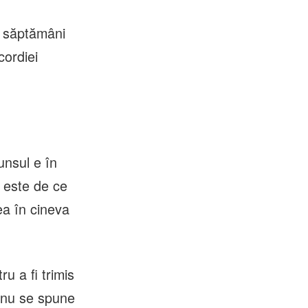
a săptămâni
cordiei
unsul e în
 este de ce
ea în cineva
u a fi trimis
i nu se spune