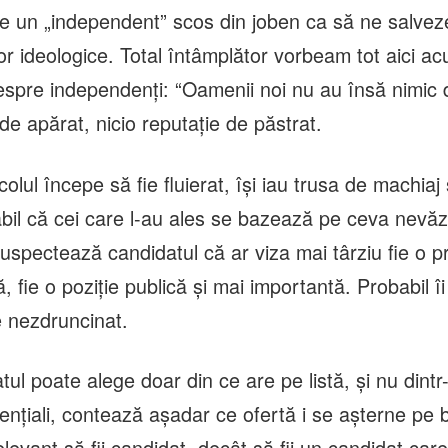
e un „independent” scos din joben ca să ne salvez
or ideologice. Total întâmplător vorbeam tot aici ac
spre independenți: “Oamenii noi nu au însă nimic d
 de apărat, nicio reputație de păstrat.
lul începe să fie fluierat, își iau trusa de machiaj 
bil că cei care l-au ales se bazează pe ceva nevăzu
suspectează candidatul că ar viza mai târziu fie o 
 fie o poziție publică și mai importantă. Probabil î
 nezdruncinat.
ul poate alege doar din ce are pe listă, și nu dintr-
ențiali, contează așadar ce ofertă i se așterne pe 
levant să fii candidat, decât să fii un candidat ca