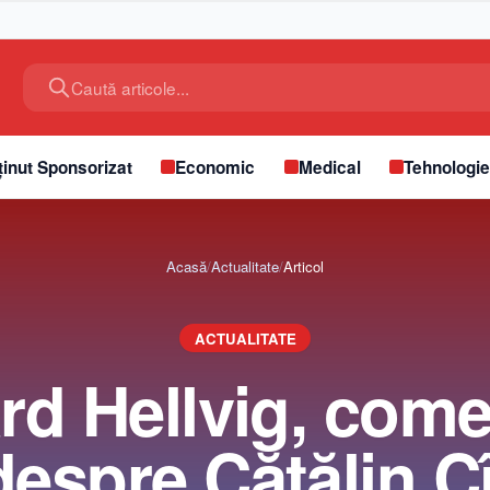
Caută articole...
inut Sponsorizat
Economic
Medical
Tehnologi
Acasă
/
Actualitate
/
Articol
ACTUALITATE
d Hellvig, come
despre Cătălin Cî