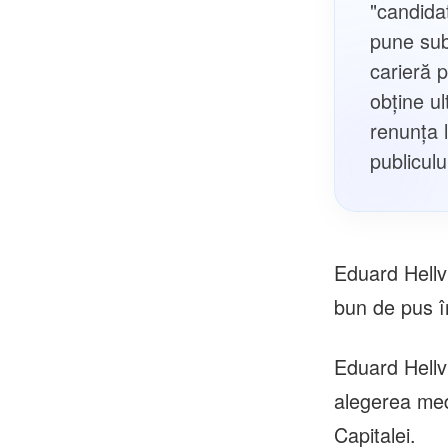
"candida
pune sub 
carieră 
obține u
renunța 
publiculu
Eduard Hellv
bun de pus î
Eduard Hellvi
alegerea med
Capitalei.