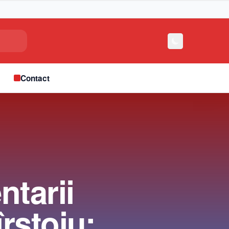
e
Contact
ntarii
rstoiu: