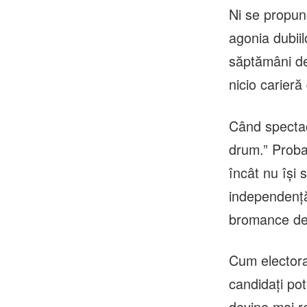
Ni se propun
agonia dubiil
săptămâni de
nicio carieră
Când spectaco
drum.” Proba
încât nu își 
independență,
bromance de
Cum electorat
candidați pot
devine mai re