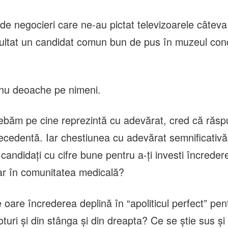
 de negocieri care ne-au pictat televizoarele câtev
zultat un candidat comun bun de pus în muzeul con
 nu deoache pe nimeni.
ebăm pe cine reprezintă cu adevărat, cred că răsp
recedentă. Iar chestiunea cu adevărat semnificativă
 candidați cu cifre bune pentru a-ți investi încreder
r în comunitatea medicală?
oare încrederea deplină în “apoliticul perfect” pentr
turi și din stânga și din dreapta? Ce se știe sus ș