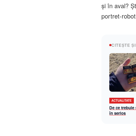
și în aval? 
portret-robot
CITEȘTE ȘI
ACTUALITATE
De ce trebuie
în serios