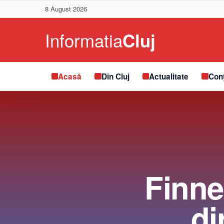
8 August 2026
Acasă
Din Cluj
Actualitate
Conț
Finne,
di