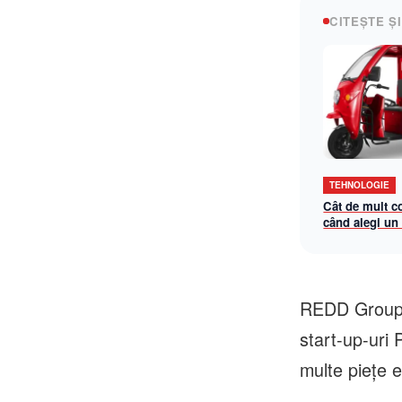
CITEȘTE ȘI
TEHNOLOGIE
Cât de mult c
când alegi un
triciclu electr
REDD Group, 
start-up-uri
multe piețe 