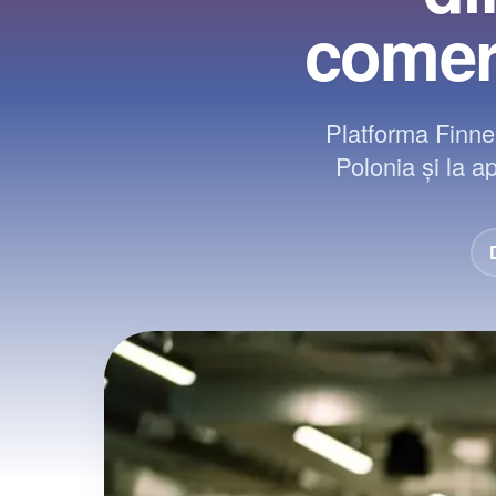
comerc
Platforma Finne 
Polonia și la a