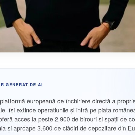
R GENERAT DE AI
platformă europeană de închiriere directă a proprie
e, își extinde operațiunile și intră pe piața române
oferă acces la peste 2.900 de birouri și spații de c
nia și aproape 3.600 de clădiri de depozitare din E