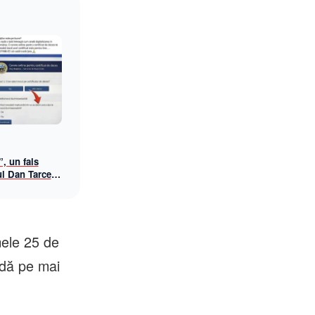
”, un fals
ul Dan Tarcea
ke news bizar
ăria Cluj-
mele 25 de
ndă pe mai