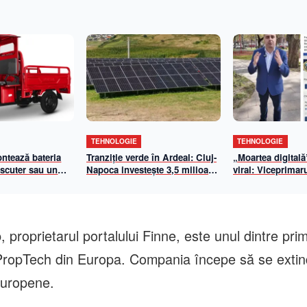
TEHNOLOGIE
TEHNOLOGIE
ontează bateria
Tranziție verde în Ardeal: Cluj-
„Moartea digitală
 scuter sau un
Napoca investește 3,5 milioane
viral: Viceprimar
ic?
de euro într-un parc fotovoltaic
demontează un fa
imens. Emil Boc: „50% din
care vizează Prim
iluminatul public va fi asigurat
Napoca
din energie solară”
proprietarul portalului Finne, este unul dintre pri
 PropTech din Europa. Compania începe să se exti
europene.