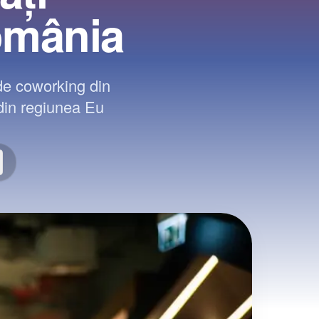
România
 de coworking din
 din regiunea Eu