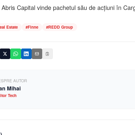
Abris Capital vinde pachetul său de acțiuni în Car
eal Estate
#
Finne
#
REDD Group
ESPRE AUTOR
an Mihai
itor Tech
0
)