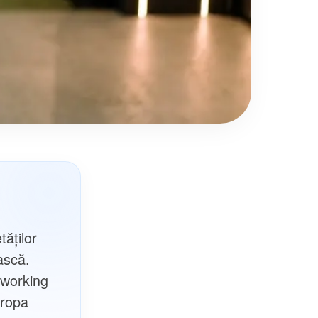
tăților
ască.
oworking
uropa