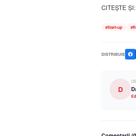
CITEȘTE ȘI: 
#
Start-up
#
R
DISTRIBUIE
D
D
D
Ed
Comentarii (