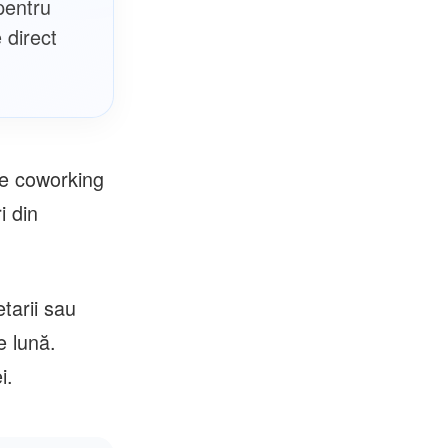
 pentru
 direct
de coworking
i din
etarii sau
e lună.
i.