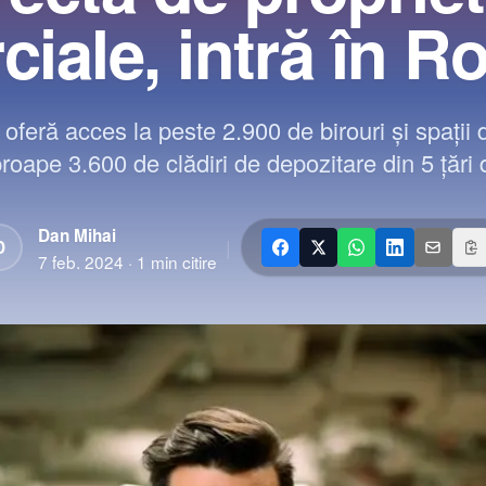
iale, intră în 
oferă acces la peste 2.900 de birouri și spații
proape 3.600 de clădiri de depozitare din 5 țări
Dan Mihai
|
D
7 feb. 2024
·
1
min citire