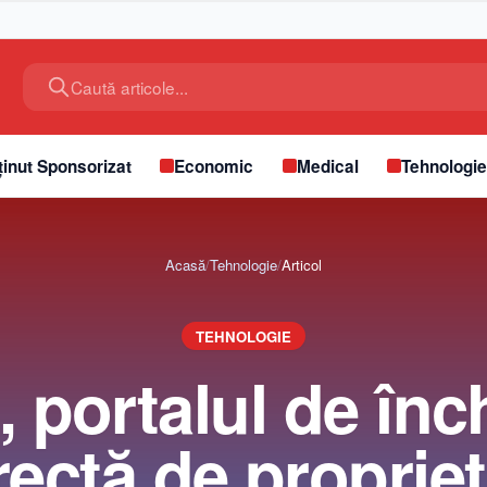
Caută articole...
inut Sponsorizat
Economic
Medical
Tehnologi
Acasă
/
Tehnologie
/
Articol
TEHNOLOGIE
 portalul de înc
rectă de propriet