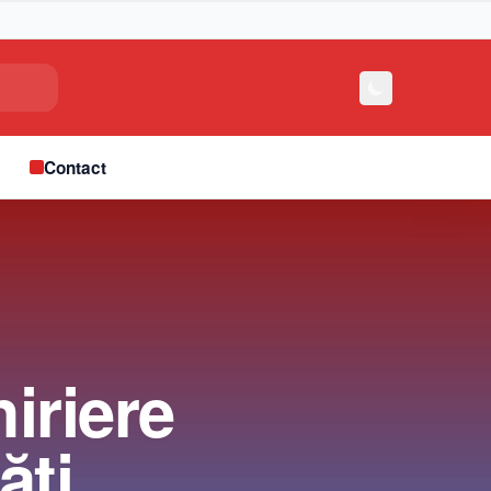
e
Contact
hiriere
ăți