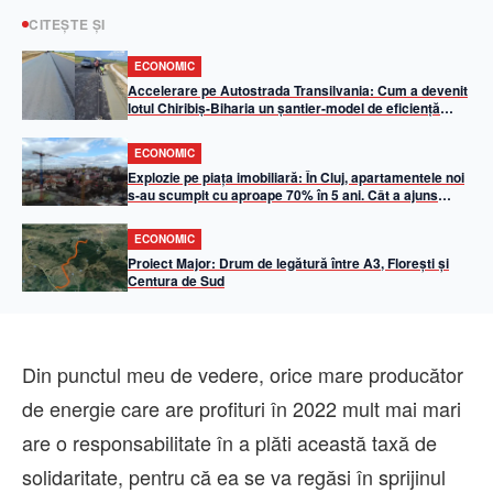
CITEȘTE ȘI
ECONOMIC
Accelerare pe Autostrada Transilvania: Cum a devenit
lotul Chiribiș-Biharia un șantier-model de eficiență
operațională în 2026
ECONOMIC
Explozie pe piața imobiliară: În Cluj, apartamentele noi
s-au scumpit cu aproape 70% în 5 ani. Cât a ajuns
metrul pătrat util
ECONOMIC
Proiect Major: Drum de legătură între A3, Florești și
Centura de Sud
Din punctul meu de vedere, orice mare producător
de energie care are profituri în 2022 mult mai mari
are o responsabilitate în a plăti această taxă de
solidaritate, pentru că ea se va regăsi în sprijinul