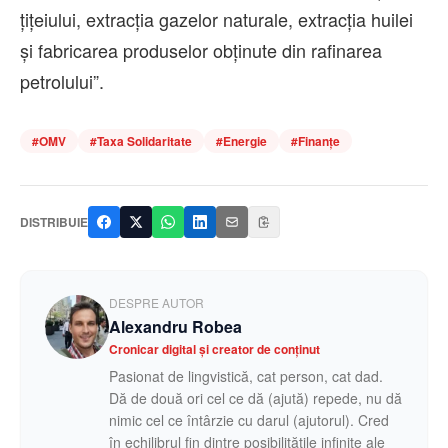
ţiţeiului, extracţia gazelor naturale, extracţia huilei
şi fabricarea produselor obţinute din rafinarea
petrolului”.
#
OMV
#
Taxa Solidaritate
#
Energie
#
Finanțe
DISTRIBUIE
DESPRE AUTOR
Alexandru Robea
Cronicar digital și creator de conținut
Pasionat de lingvistică, cat person, cat dad.
Dă de două ori cel ce dă (ajută) repede, nu dă
nimic cel ce întârzie cu darul (ajutorul). Cred
în echilibrul fin dintre posibilitățile infinite ale