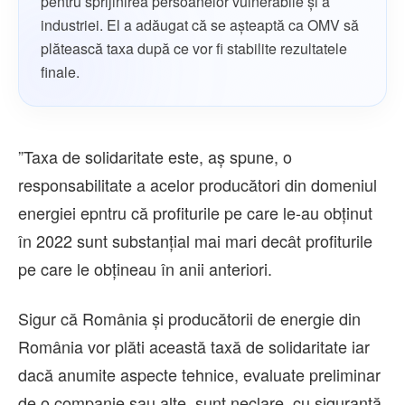
pentru sprijinirea persoanelor vulnerabile și a
industriei. El a adăugat că se aşteaptă ca OMV să
plătească taxa după ce vor fi stabilite rezultatele
finale.
”Taxa de solidaritate este, aş spune, o
responsabilitate a acelor producători din domeniul
energiei epntru că profiturile pe care le-au obţinut
în 2022 sunt substanţial mai mari decât profiturile
pe care le obţineau în anii anteriori.
Sigur că România şi producătorii de energie din
România vor plăti această taxă de solidaritate iar
dacă anumite aspecte tehnice, evaluate preliminar
de o companie sau alte, sunt neclare, cu siguranţă