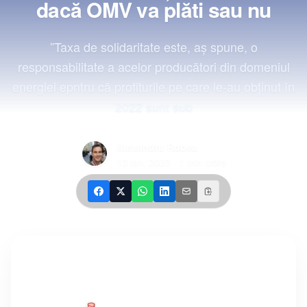
dacă OMV va plăti sau nu
”Taxa de solidaritate este, aş spune, o
responsabilitate a acelor producători din domeniul
energiei epntru că profiturile pe care le-au obţinut în
2022 sunt sub
Alexandru Robea
13 ian. 2023
·
1
min citire