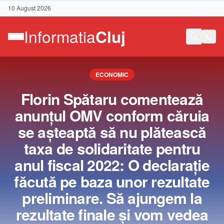
10 August 2026
ECONOMIC
Florin Spătaru comentează
anunţul OMV conform căruia
se aşteaptă să nu plătească
taxa de solidaritate pentru
anul fiscal 2022: O declaraţie
făcută pe baza unor rezultate
preliminare. Să ajungem la
Contact
rezultate finale şi vom vedea