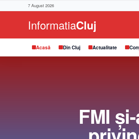
7 August 2026
Acasă
Din Cluj
Actualitate
Conț
FMI şi
privi