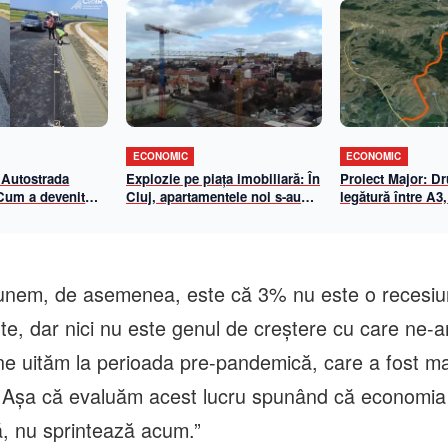
ECONOMIC
ECONOMIC
 Autostrada
Explozie pe piața imobiliară: În
Proiect Major: D
 Cum a devenit
Cluj, apartamentele noi s-au
legătură între A3,
-Biharia un
scumpit cu aproape 70% în 5
Centura de Sud
de eficiență
ani. Cât a ajuns metrul pătrat
n 2026
util
unem, de asemenea, este că 3% nu este o recesiun
rte, dar nici nu este genul de creştere cu care ne-a
ne uităm la perioada pre-pandemică, care a fost ma
 Aşa că evaluăm acest lucru spunând că economia
, nu sprintează acum.”