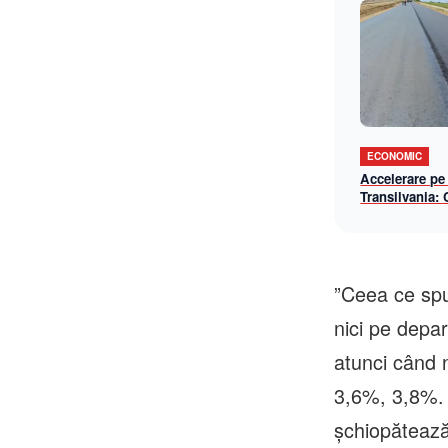
ECONOMIC
Accelerare pe
Transilvania:
lotul Chiribiș
șantier-model 
operațională î
”Ceea ce sp
nici pe depa
atunci când 
3,6%, 3,8%.
şchiopătează