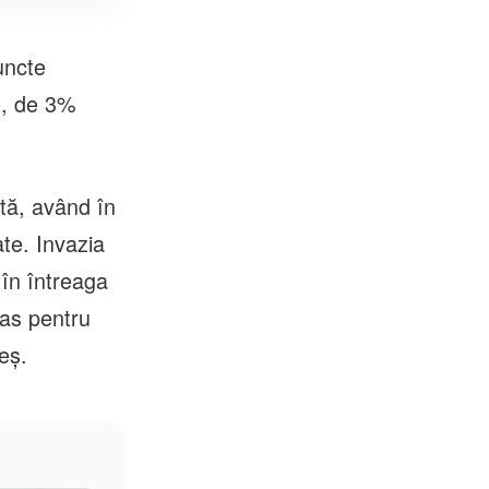
uncte
le, de 3%
tă, având în
ate. Invazia
 în întreaga
has pentru
eş.