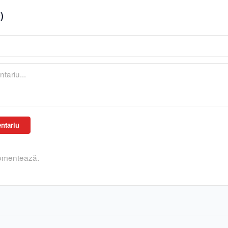
0
)
ntariu
comentează.