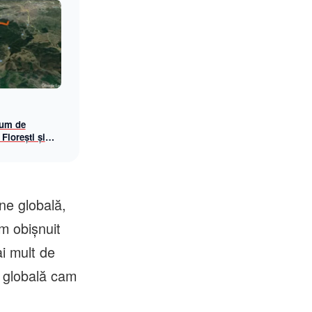
rum de
 Florești și
e globală,
m obişnuit
i mult de
 globală cam