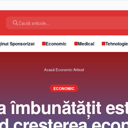
Caută articole...
inut Sponsorizat
Economic
Medical
Tehnologi
Acasă
/
Economic
/
Articol
ECONOMIC
-a îmbunătăţit es
nd creşterea eco