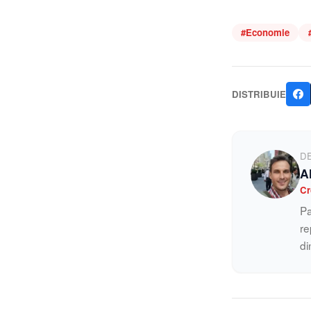
#
Economie
DISTRIBUIE
D
A
Cr
Pa
re
di