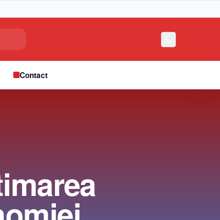
e
Contact
timarea
nomiei