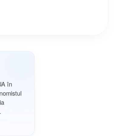
UA în
nomistul
ia
.