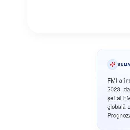
SUMA
FMI a îm
2023, da
şef al F
globală 
Prognoza