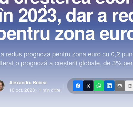
n 2023, dar a r
pentru zona eur
 a redus prognoza pentru zona euro cu 0,2 punc
iterat o prognoză a creşterii globale, de 3% pe
Alexandru Robea
|
10 oct. 2023
·
1
min citire