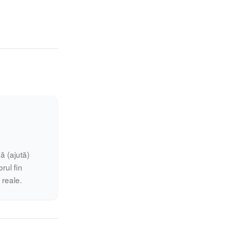
ă (ajută)
rul fin
i reale.