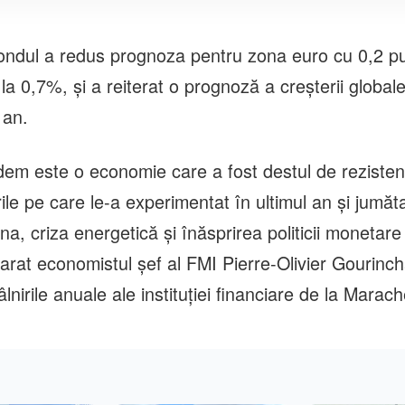
ondul a redus prognoza pentru zona euro cu 0,2 p
la 0,7%, şi a reiterat o prognoză a creşterii globa
 an.
em este o economie care a fost destul de rezisten
le pe care le-a experimentat în ultimul an şi jumăt
na, criza energetică şi înăsprirea politicii monetare
larat economistul şef al FMI Pierre-Olivier Gourinc
lnirile anuale ale instituţiei financiare de la Marach