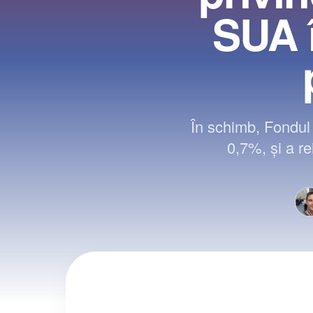
SUA î
În schimb, Fondul
0,7%, şi a re