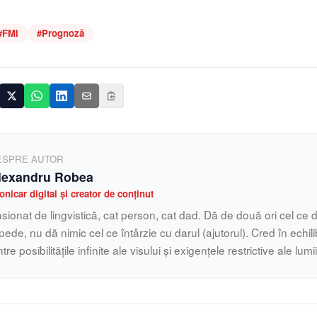
#
FMI
#
Prognoză
ESPRE AUTOR
lexandru Robea
onicar digital și creator de conținut
sionat de lingvistică, cat person, cat dad. Dă de două ori cel ce d
pede, nu dă nimic cel ce întârzie cu darul (ajutorul). Cred în echilib
ntre posibilitățile infinite ale visului și exigențele restrictive ale lumi