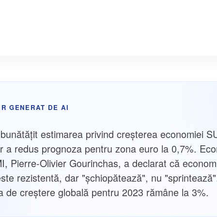
R GENERAT DE AI
bunătăţit estimarea privind creşterea economiei S
r a redus prognoza pentru zona euro la 0,7%. Eco
MI, Pierre-Olivier Gourinchas, a declarat că econom
este rezistentă, dar "şchiopătează", nu "sprintează"
 de creştere globală pentru 2023 rămâne la 3%.