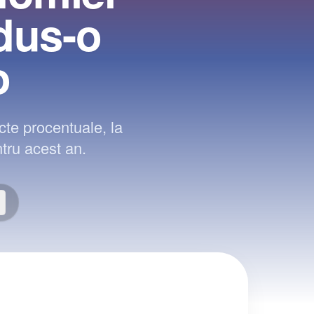
edus-o
o
te procentuale, la
ntru acest an.