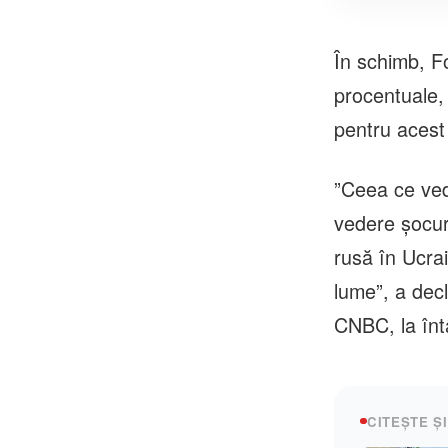
În schimb, F
procentuale, 
pentru acest
”Ceea ce ved
vedere şocuri
rusă în Ucrai
lume”, a dec
CNBC, la întâ
CITEȘTE ȘI