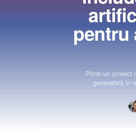
artifi
pentru
Printr-un proiect
generativă în 