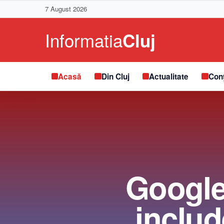
7 August 2026
Acasă
Din Cluj
Actualitate
Conț
Google 
includ