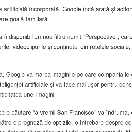
a artificială încorporată, Google încă arată şi acţi
are goală familiară.
a fi disponibil un nou filtru numit ”Perspective”, ca
rile, videoclipurile şi conţinutul din reţelele sociale
, Google va marca imaginile pe care compania le
nteligenţei artificiale şi va face mai uşor pentru con
nticitatea unei imagini.
 ce o căutare ”a vremii San Francisco” va îndruma, 
 către o prognoză de opt zile, o întrebare despre ce 