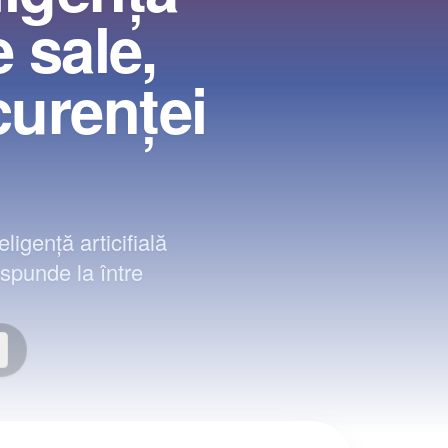
e sale,
urenţei
igenţă articifială
spunde la între