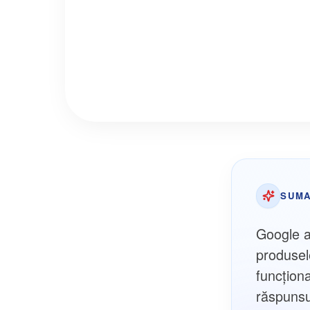
SUMA
Google a 
produsel
funcțion
răspunsu