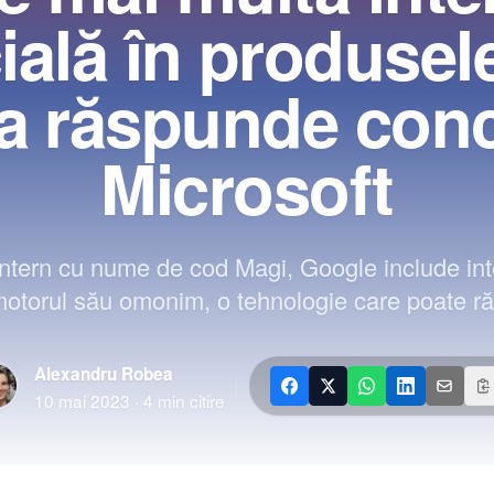
cială în produsel
 a răspunde conc
Microsoft
 intern cu nume de cod Magi, Google include intel
motorul său omonim, o tehnologie care poate ră
Alexandru Robea
|
10 mai 2023
·
4
min citire