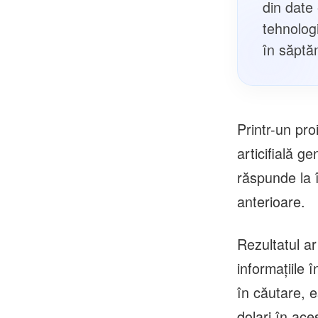
din date
tehnolog
în săptă
Printr-un pr
articifială 
răspunde la î
anterioare.
Rezultatul a
informaţiile 
în căutare, 
dolari în ace