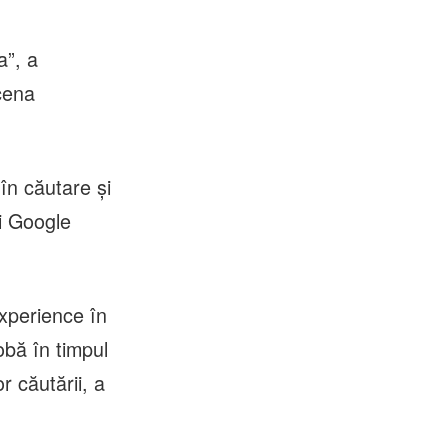
a”, a
cena
 în căutare şi
şi Google
xperience în
obă în timpul
r căutării, a