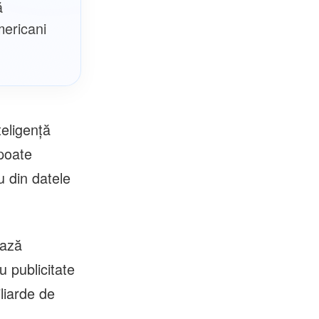
ă
mericani
teligenţă
 poate
u din datele
ează
u publicitate
liarde de