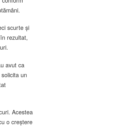
, conform
ptămâni.
ci scurte şi
în rezultat,
uri.
au avut ca
 solicita un
tat
curi. Acestea
cu o creştere