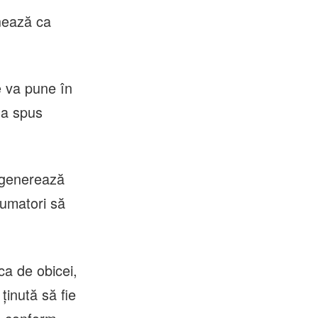
onează ca
re va pune în
, a spus
 generează
sumatori să
ca de obicei,
ţinută să fie