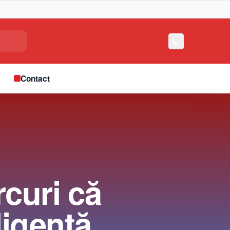
e
Contact
rcuri că
ligenţă