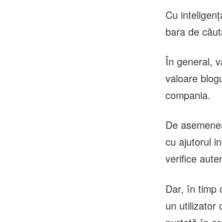
Cu inteligenţ
bara de căut
În general, v
valoare blogu
compania.
De asemenea
cu ajutorul i
verifice aute
Dar, în timp
un utilizator