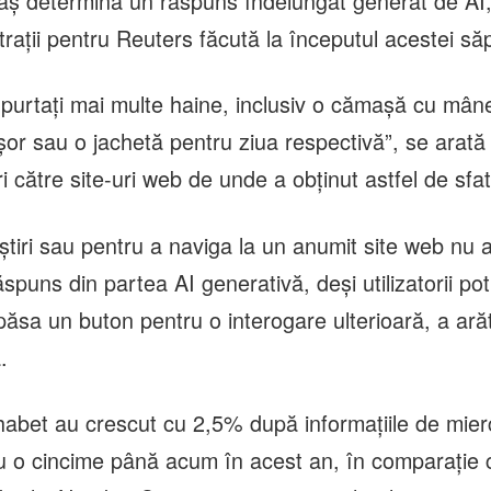
raş determină un răspuns îndelungat generat de AI
raţii pentru Reuters făcută la începutul acestei să
 purtaţi mai multe haine, inclusiv o cămaşă cu mâne
or sau o jachetă pentru ziua respectivă”, se arată 
uri către site-uri web de unde a obţinut astfel de sfat
ştiri sau pentru a naviga la un anumit site web nu 
ăspuns din partea AI generativă, deşi utilizatorii pot
păsa un buton pentru o interogare ulterioară, a ară
.
phabet au crescut cu 2,5% după informaţiile de mier
u o cincime până acum în acest an, în comparaţie 