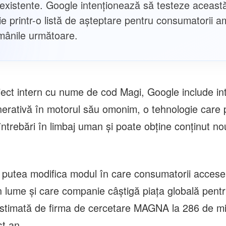
 existente. Google intenționează să testeze aceast
ie printr-o listă de aşteptare pentru consumatorii a
mânile următoare.
oiect intern cu nume de cod Magi, Google include in
generativă în motorul său omonim, o tehnologie care
ntrebări în limbaj uman şi poate obţine conţinut no
r putea modifica modul în care consumatorii acces
în lume şi care companie câştigă piaţa globală pentr
estimată de firma de cercetare MAGNA la 286 de mi
st an.