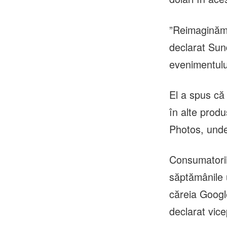
”Reimaginăm 
declarat Sun
evenimentulu
El a spus că 
în alte prod
Photos, unde
Consumatorii
săptămânile u
căreia Google
declarat vic