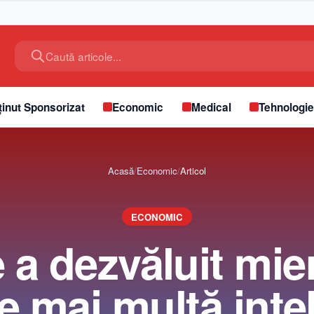
Caută articole...
inut Sponsorizat
Economic
Medical
Tehnologi
Acasă
/
Economic
/
Articol
ECONOMIC
a dezvăluit mie
e mai multă inte