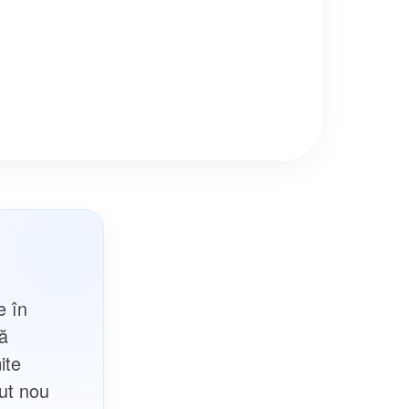
e în
uă
ite
nut nou