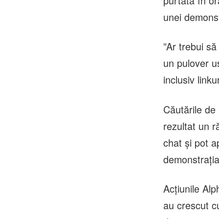
purtată în o
unei demonst
”Ar trebui să
un pulover uş
inclusiv link
Căutările de 
rezultat un r
chat şi pot a
demonstraţia
Acţiunile Al
au crescut c