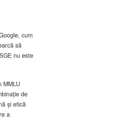
e Google, cum
cearcă să
 (SGE nu este
 în MMLU
mbinaţie de
ă şi etică
are a