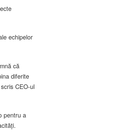
iecte
ale echipelor
eamnă că
na diferite
a scris CEO-ul
o pentru a
cităţi.