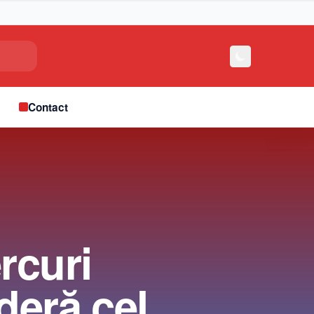
e
Contact
rcuri
deră cel