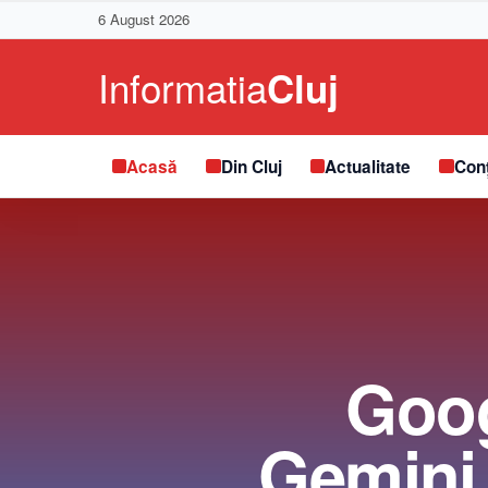
6 August 2026
Acasă
Din Cluj
Actualitate
Conț
Goog
Gemini,