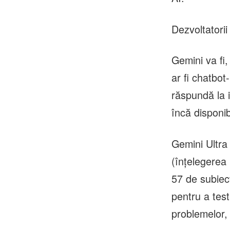
Dezvoltatori
Gemini va fi
ar fi chatbo
răspundă la i
încă disponib
Gemini Ultra
(înţelegerea 
57 de subiect
pentru a test
problemelor,