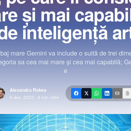
re şi mai capabi
de inteligenţă art
baj mare Gemini va include o suită de trei dimen
egoria sa cea mai mare şi cea mai capabilă; G
e
Alexandru Robea
|
6 dec. 2023
·
4
min citire