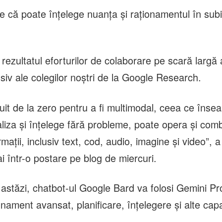
 că poate înţelege nuanţa şi raţionamentul în sub
rezultatul eforturilor de colaborare pe scară largă 
siv ale colegilor noştri de la Google Research.
ruit de la zero pentru a fi multimodal, ceea ce îns
liza şi înţelege fără probleme, poate opera şi combi
ormaţii, inclusiv text, cod, audio, imagine şi video”, 
i într-o postare pe blog de miercuri.
astăzi, chatbot-ul Google Bard va folosi Gemini Pr
onament avansat, planificare, înţelegere şi alte capa