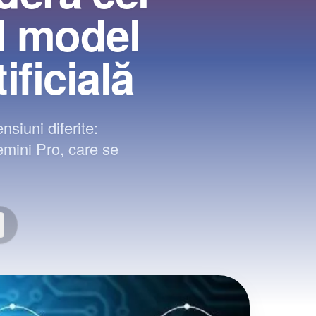
l model
ificială
siuni diferite:
emini Pro, care se