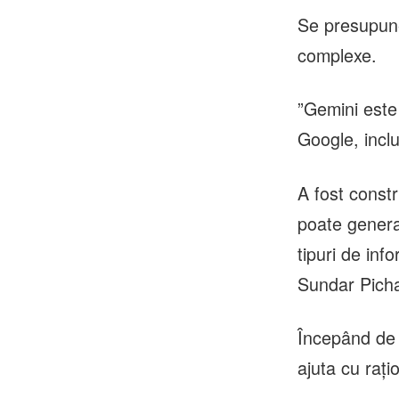
Se presupune
complexe.
”Gemini este 
Google, inclu
A fost const
poate genera
tipuri de inf
Sundar Picha
Începând de 
ajuta cu raţi