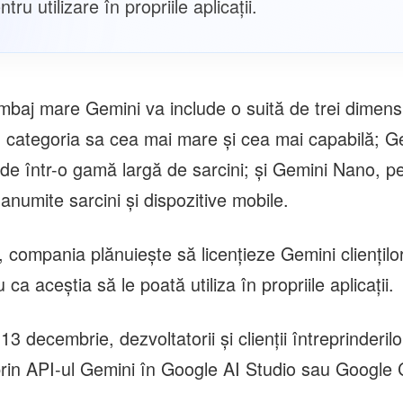
tru utilizare în propriile aplicații.
mbaj mare Gemini va include o suită de trei dimensiu
, categoria sa cea mai mare şi cea mai capabilă; G
de într-o gamă largă de sarcini; şi Gemini Nano, pe
 anumite sarcini şi dispozitive mobile.
compania plănuieşte să licenţieze Gemini clienţilo
ca aceştia să le poată utiliza în propriile aplicaţii.
3 decembrie, dezvoltatorii şi clienţii întreprinderil
rin API-ul Gemini în Google AI Studio sau Google 