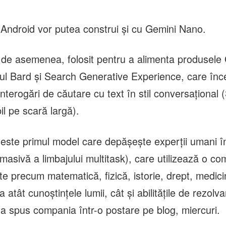
i Android vor putea construi şi cu Gemini Nano.
, de asemenea, folosit pentru a alimenta produsel
t-ul Bard şi Search Generative Experience, care în
nterogări de căutare cu text în stil conversaţional
il pe scară largă).
 este primul model care depăşeşte experţii umani
masivă a limbajului multitask), care utilizează o co
e precum matematică, fizică, istorie, drept, medicin
a atât cunoştinţele lumii, cât şi abilităţile de rezolv
 a spus compania într-o postare pe blog, miercuri.