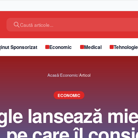
Caută articole...
inut Sponsorizat
Economic
Medical
Tehnologi
Acasă
/
Economic
/
Articol
ECONOMIC
le lansează mie
 pe care îl consi