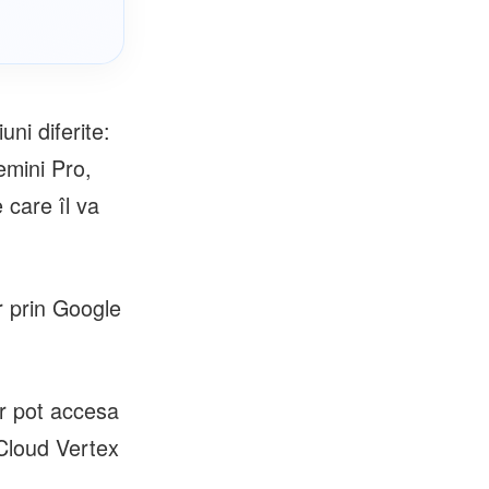
ni diferite:
emini Pro,
 care îl va
r prin Google
or pot accesa
Cloud Vertex