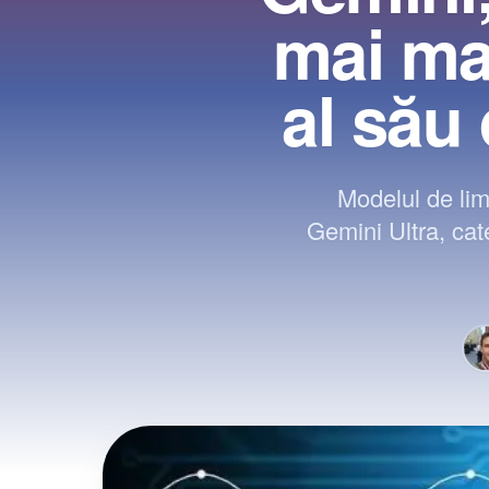
mai ma
al său 
Modelul de lim
Gemini Ultra, cat