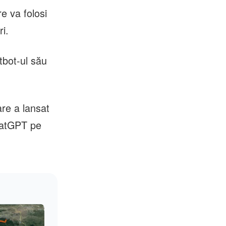
e va folosi
ri.
tbot-ul său
are a lansat
hatGPT pe