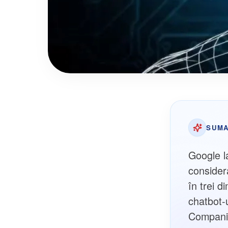
SUMA
Google l
consider
în trei d
chatbot-
Compania