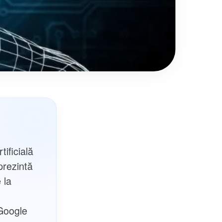
ificială
prezintă
 la
 Google