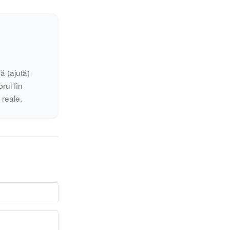
ă (ajută)
rul fin
i reale.