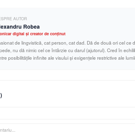
ESPRE AUTOR
lexandru Robea
onicar digital și creator de conținut
sionat de lingvistică, cat person, cat dad. Dă de două ori cel ce d
pede, nu dă nimic cel ce întârzie cu darul (ajutorul). Cred în echilib
ntre posibilitățile infinite ale visului și exigențele restrictive ale lumi
0
)