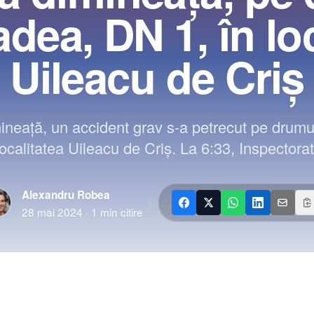
dea, DN 1, în lo
Uileacu de Criș
ineață, un accident grav s-a petrecut pe drumul
calitatea Uileacu de Criș. La 6:33, Inspectorat
Alexandru Robea
|
28 mai 2024
·
1
min citire