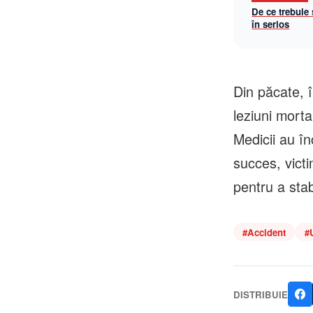
De ce trebuie
în serios
Din păcate, î
leziuni morta
Medicii au î
succes, victi
pentru a stab
#
Accident
#
DISTRIBUIE