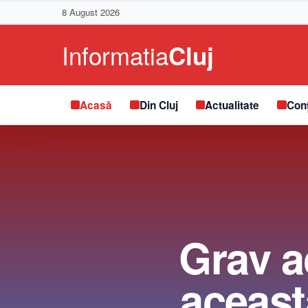
8 August 2026
Acasă
Din Cluj
Actualitate
Conț
Grav ac
aceast