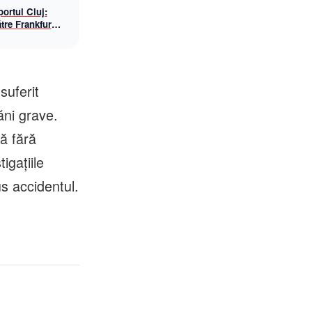
ortul Cluj:
tre Frankfurt
awings, din
suferit
ăni grave.
ă fără
igațiile
us accidentul.