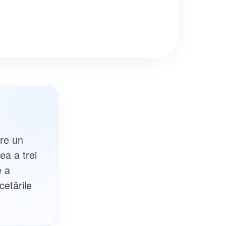
tre un
ea a trei
e a
cetările