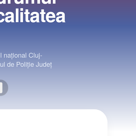
calitatea
 național Cluj-
ul de Poliție Județ