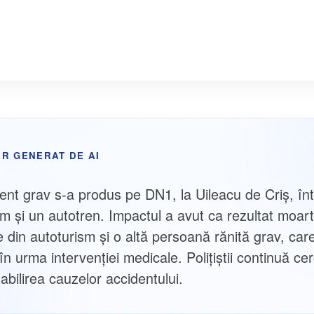
R GENERAT DE AI
ent grav s-a produs pe DN1, la Uileacu de Criș, în
sm și un autotren. Impactul a avut ca rezultat moart
 din autoturism și o altă persoană rănită grav, car
n urma intervenției medicale. Polițiștii continuă cer
abilirea cauzelor accidentului.