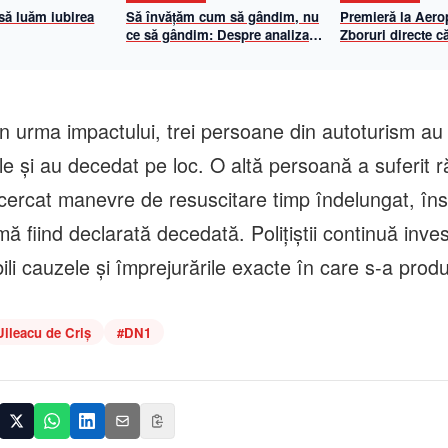
 să luăm iubirea
Să învățăm cum să gândim, nu
Premieră la Aerop
ce să gândim: Despre analiza
Zboruri directe că
propriilor mecanisme de
și Viena cu Anim
gândire
iulie 2026
n urma impactului, trei persoane din autoturism au 
le și au decedat pe loc. O altă persoană a suferit r
ncercat manevre de resuscitare timp îndelungat, îns
mă fiind declarată decedată. Polițiștii continuă invest
ili cauzele și împrejurările exacte în care s-a prod
Uileacu de Criș
#
DN1