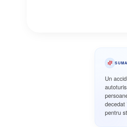
SUMA
Un accid
autoturi
persoane
decedat î
pentru st