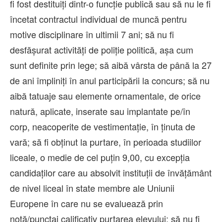
fi fost destituiți dintr-o funcție publică sau să nu le fi
încetat contractul individual de muncă pentru
motive disciplinare în ultimii 7 ani; să nu fi
desfășurat activități de poliție politică, așa cum
sunt definite prin lege; să aibă vârsta de până la 27
de ani împliniți în anul participării la concurs; să nu
aibă tatuaje sau elemente ornamentale, de orice
natură, aplicate, inserate sau implantate pe/în
corp, neacoperite de vestimentație, în ținuta de
vară; să fi obținut la purtare, în perioada studiilor
liceale, o medie de cel puțin 9,00, cu excepția
candidaților care au absolvit instituții de învățământ
de nivel liceal în state membre ale Uniunii
Europene în care nu se evaluează prin
notă/punctaj calificativ purtarea elevului; să nu fi