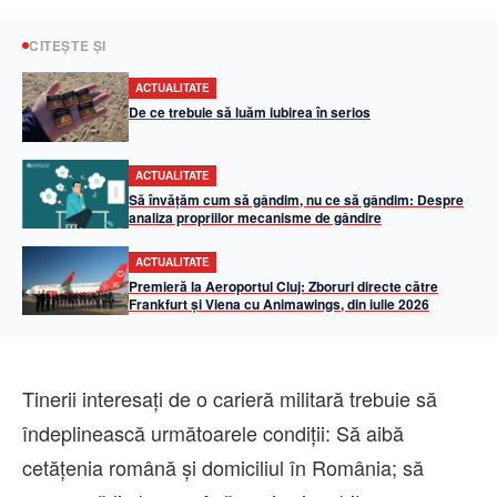
CITEȘTE ȘI
ACTUALITATE
De ce trebuie să luăm iubirea în serios
ACTUALITATE
Să învățăm cum să gândim, nu ce să gândim: Despre
analiza propriilor mecanisme de gândire
ACTUALITATE
Premieră la Aeroportul Cluj: Zboruri directe către
Frankfurt și Viena cu Animawings, din iulie 2026
Tinerii interesați de o carieră militară trebuie să
îndeplinească următoarele condiții: Să aibă
cetățenia română și domiciliul în România; să