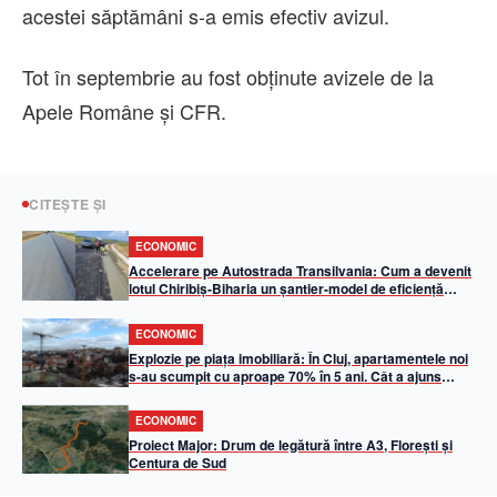
acestei săptămâni s-a emis efectiv avizul.
Tot în septembrie au fost obţinute avizele de la
Apele Române şi CFR.
CITEȘTE ȘI
ECONOMIC
Accelerare pe Autostrada Transilvania: Cum a devenit
lotul Chiribiș-Biharia un șantier-model de eficiență
operațională în 2026
ECONOMIC
Explozie pe piața imobiliară: În Cluj, apartamentele noi
s-au scumpit cu aproape 70% în 5 ani. Cât a ajuns
metrul pătrat util
ECONOMIC
Proiect Major: Drum de legătură între A3, Florești și
Centura de Sud