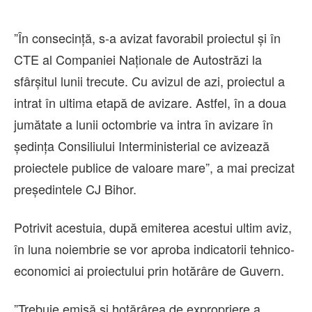
”În consecinţă, s-a avizat favorabil proiectul şi în
CTE al Companiei Naţionale de Autostrăzi la
sfârşitul lunii trecute. Cu avizul de azi, proiectul a
intrat în ultima etapă de avizare. Astfel, în a doua
jumătate a lunii octombrie va intra în avizare în
şedinţa Consiliului Interministerial ce avizează
proiectele publice de valoare mare”, a mai precizat
preşedintele CJ Bihor.
Potrivit acestuia, după emiterea acestui ultim aviz,
în luna noiembrie se vor aproba indicatorii tehnico-
economici ai proiectului prin hotărâre de Guvern.
”Trebuie emisă şi hotărârea de expropriere a