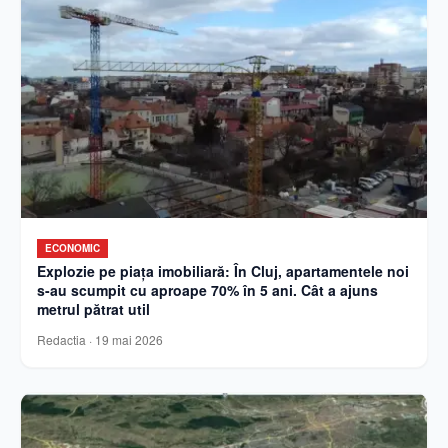
ECONOMIC
Explozie pe piața imobiliară: În Cluj, apartamentele noi
s-au scumpit cu aproape 70% în 5 ani. Cât a ajuns
metrul pătrat util
Redactia
·
19 mai 2026