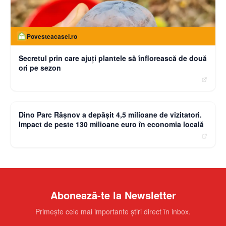
Povesteacasei.ro
Secretul prin care ajuți plantele să înflorească de două
ori pe sezon
moneybuzz.ro
Dino Parc Râșnov a depășit 4,5 milioane de vizitatori.
Impact de peste 130 milioane euro în economia locală
Abonează-te la Newsletter
Primește cele mai importante știri direct în inbox.