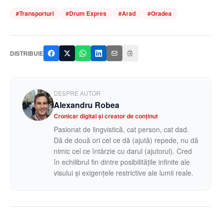
#
Transporturi
#
Drum Expres
#
Arad
#
Oradea
DISTRIBUIE
DESPRE AUTOR
Alexandru Robea
Cronicar digital și creator de conținut
Pasionat de lingvistică, cat person, cat dad.
Dă de două ori cel ce dă (ajută) repede, nu dă
nimic cel ce întârzie cu darul (ajutorul). Cred
în echilibrul fin dintre posibilitățile infinite ale
visului și exigențele restrictive ale lumii reale.