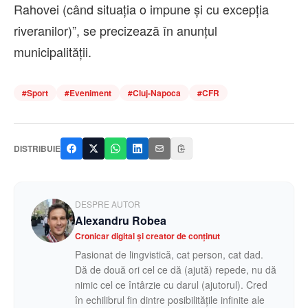
Rahovei (când situaţia o impune și cu excepția
riveranilor)”, se precizează în anunțul
municipalității.
#
Sport
#
Eveniment
#
Cluj-Napoca
#
CFR
DISTRIBUIE
DESPRE AUTOR
Alexandru Robea
Cronicar digital și creator de conținut
Pasionat de lingvistică, cat person, cat dad.
Dă de două ori cel ce dă (ajută) repede, nu dă
nimic cel ce întârzie cu darul (ajutorul). Cred
în echilibrul fin dintre posibilitățile infinite ale