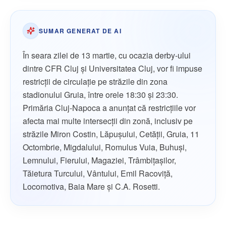
SUMAR GENERAT DE AI
În seara zilei de 13 martie, cu ocazia derby-ului
dintre CFR Cluj și Universitatea Cluj, vor fi impuse
restricții de circulație pe străzile din zona
stadionului Gruia, între orele 18:30 și 23:30.
Primăria Cluj-Napoca a anunțat că restricțiile vor
afecta mai multe intersecții din zonă, inclusiv pe
străzile Miron Costin, Lăpușului, Cetății, Gruia, 11
Octombrie, Migdalului, Romulus Vuia, Buhuși,
Lemnului, Fierului, Magaziei, Trâmbițașilor,
Tăietura Turcului, Vântului, Emil Racoviță,
Locomotiva, Baia Mare și C.A. Rosetti.