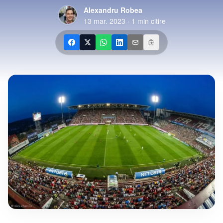
Alexandru Robea
13 mar. 2023
·
1
min citire