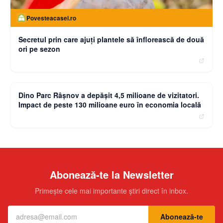
Povesteacasei.ro
Secretul prin care ajuți plantele să înflorească de două
ori pe sezon
moneybuzz.ro
Dino Parc Râșnov a depășit 4,5 milioane de vizitatori.
Impact de peste 130 milioane euro în economia locală
Abonează-te la Newsletter
Primește cele mai importante știri direct în inbox.
Abonează-te