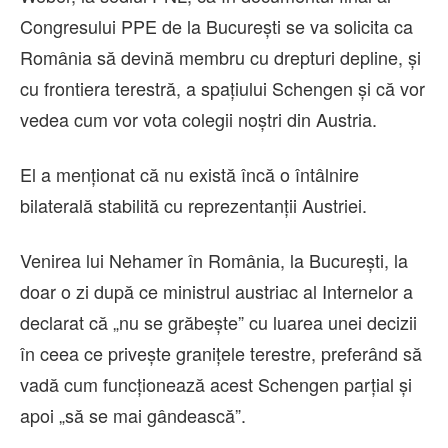
Congresului PPE de la Bucureşti se va solicita ca
România să devină membru cu drepturi depline, şi
cu frontiera terestră, a spaţiului Schengen şi că vor
vedea cum vor vota colegii noştri din Austria.
El a menţionat că nu există încă o întâlnire
bilaterală stabilită cu reprezentanţii Austriei.
Venirea lui Nehamer în România, la București, la
doar o zi după ce ministrul austriac al Internelor a
declarat că „nu se grăbeşte” cu luarea unei decizii
în ceea ce priveşte graniţele terestre, preferând să
vadă cum funcţionează acest Schengen parţial şi
apoi „să se mai gândească”.