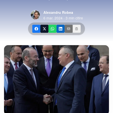
Alexandru Robea
6 mar. 2024
·
3
min citire