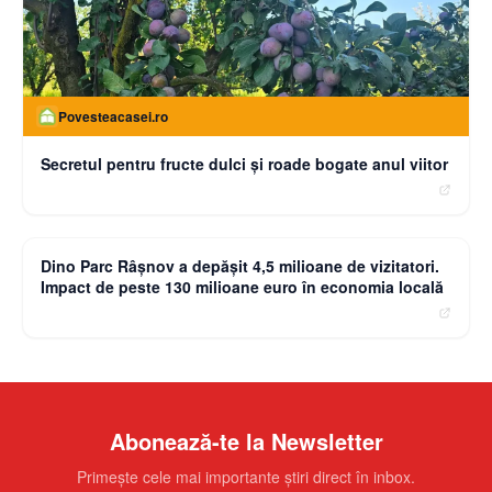
Povesteacasei.ro
Secretul pentru fructe dulci și roade bogate anul viitor
moneybuzz.ro
Dino Parc Râșnov a depășit 4,5 milioane de vizitatori.
Impact de peste 130 milioane euro în economia locală
Abonează-te la Newsletter
Primește cele mai importante știri direct în inbox.