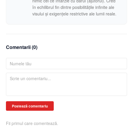
nimic cel ce întârzie cu darul (ajutorul). Cred
în echilibrul fin dintre posibilitățile infinite ale
visului și exigențele restrictive ale lumii reale.
Comentarii (
0
)
Postează comentariu
Fii primul care comentează.