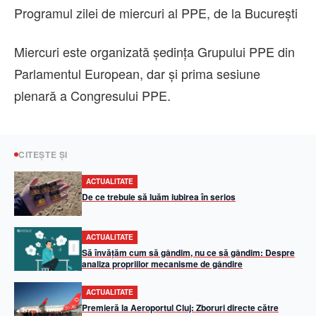
Programul zilei de miercuri al PPE, de la București
Miercuri este organizată şedinţa Grupului PPE din
Parlamentul European, dar şi prima sesiune
plenară a Congresului PPE.
CITEȘTE ȘI
ACTUALITATE
De ce trebuie să luăm iubirea în serios
ACTUALITATE
Să învățăm cum să gândim, nu ce să gândim: Despre
analiza propriilor mecanisme de gândire
ACTUALITATE
Premieră la Aeroportul Cluj: Zboruri directe către