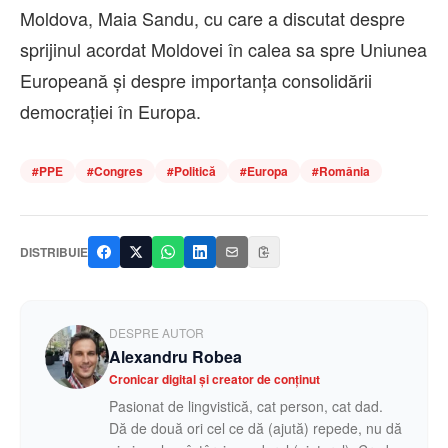
Moldova, Maia Sandu, cu care a discutat despre
sprijinul acordat Moldovei în calea sa spre Uniunea
Europeană și despre importanța consolidării
democrației în Europa.
#
PPE
#
Congres
#
Politică
#
Europa
#
România
DISTRIBUIE
DESPRE AUTOR
Alexandru Robea
Cronicar digital și creator de conținut
Pasionat de lingvistică, cat person, cat dad.
Dă de două ori cel ce dă (ajută) repede, nu dă