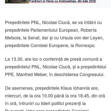
Frankfurt și Viena cu Animawings, din iulie 2026
Preşedintele PNL, Nicolae Ciucă, se va întâlni cu
preşedintele Parlamentului European, Roberta
Metsola, la Senat, dar şi cu Ursula von der Leyen,
preşedintele Comisiei Europene, la Romexpo.
La 13.30, are loc o conferinţă de presă comună a
preşedintelui PNL, Nicolae Ciucă, şi a preşedintelui
PPE, Manfred Weber, în deschiderea Congresului.
De asemenea, preşedintele Klaus Iohannis are,
miercuri, de la ora 10.00 până la ora 18.45, din oră
în oră, întruniri cu lideri politici prezenţi la
Bucureşti, între care preşedintele Comisiei