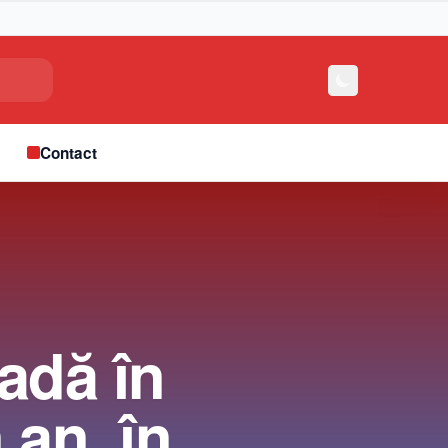
e
Contact
cadă în
 an, în