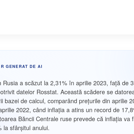
R GENERAT DE AI
în Rusia a scăzut la 2,31% în aprilie 2023, față de 
potrivit datelor Rosstat. Această scădere se datore
ii bazei de calcul, comparând prețurile din aprilie 
aprilie 2022, când inflația a atins un record de 17,
oarea Băncii Centrale ruse prevede că inflația va fi
la sfârșitul anului.