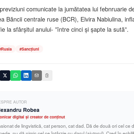
 previziuni comunicate la jumătatea lui febnruarie d
 Băncii centrale ruse (BCR), Elvira Nabiulina, infl
 la sfârşitul anului- ”între cinci şi şapte la sută”.
#
Rusia
#
Sancțiuni
ESPRE AUTOR
lexandru Robea
onicar digital și creator de conținut
sionat de lingvistică, cat person, cat dad. Dă de două ori cel ce d
pede, nu dă nimic cel ce întârzie cu darul (ajutorul). Cred în echilib