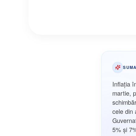
SUMA
Inflația 
martie, 
schimbăr
cele din 
Guvernat
5% și 7% 