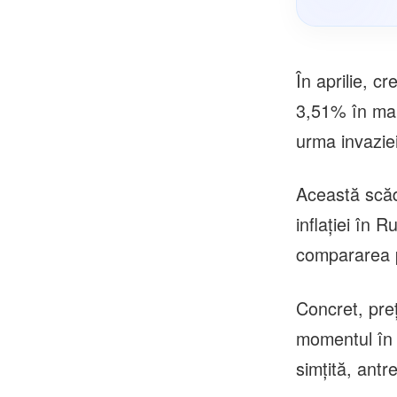
În aprilie, c
3,51% în mart
urma invaziei
Această scăd
inflaţiei în 
compararea p
Concret, preţ
momentul în 
simţită, antr