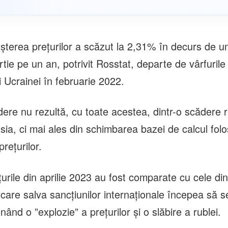
reşterea preţurilor a scăzut la 2,31% în decurs de u
ie pe un an, potrivit Rosstat, departe de vârfurile 
 Ucrainei în februarie 2022.
ere nu rezultă, cu toate acestea, dintr-o scădere r
Rusia, ci mai ales din schimbarea bazei de calcul folo
reţurilor.
urile din aprilie 2023 au fost comparate cu cele din
care salva sancţiunilor internaţionale începea să s
enând o ”explozie” a preţurilor şi o slăbire a rublei.