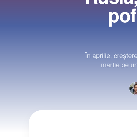
pof
În aprilie, creşte
martie pe un