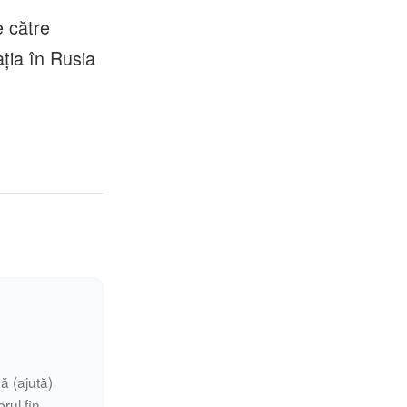
e către
aţia în Rusia
ă (ajută)
rul fin