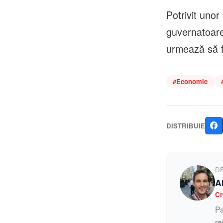
Potrivit unor
guvernatoarea
urmează să fie
#
Economie
DISTRIBUIE
D
A
Cr
Pa
re