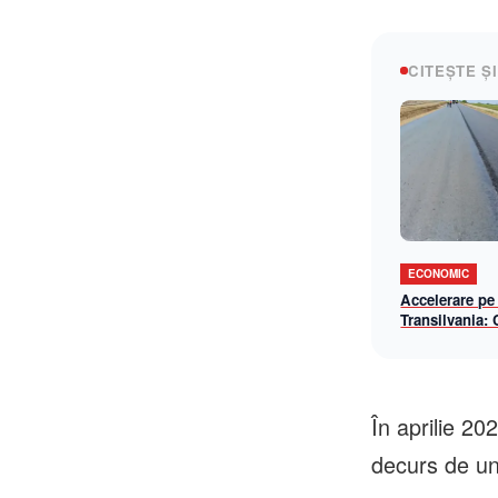
CITEȘTE ȘI
ECONOMIC
Accelerare pe
Transilvania:
lotul Chiribiș
șantier-model 
operațională î
În aprilie 20
decurs de un