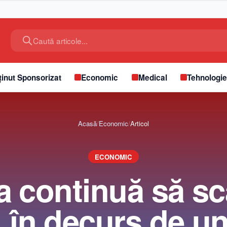
Caută articole...
inut Sponsorizat
Economic
Medical
Tehnologi
Acasă
/
Economic
/
Articol
ECONOMIC
ia continuă să s
 în decurs de un