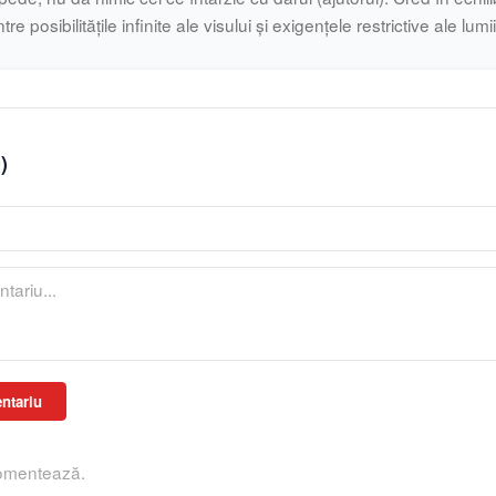
ntre posibilitățile infinite ale visului și exigențele restrictive ale lumi
0
)
ntariu
comentează.