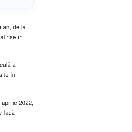
n an, de la
atinse în
eală a
site în
 aprilie 2022,
e facă