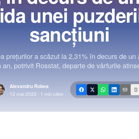
ida unei puzderi
sancţiuni
rea preţurilor a scăzut la 2,31% în decurs de un
 an, potrivit Rosstat, departe de vârfurile atins
Alexandru Robea
|
12 mai 2023
·
1
min citire