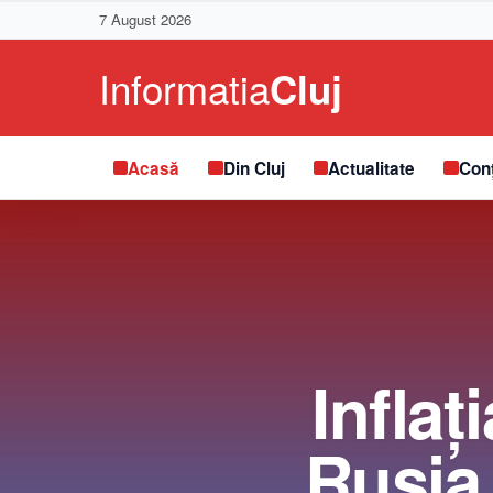
7 August 2026
Acasă
Din Cluj
Actualitate
Conț
Inflaţ
Rusia,