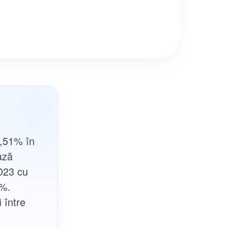
3,51% în
ază
2023 cu
8%.
 între