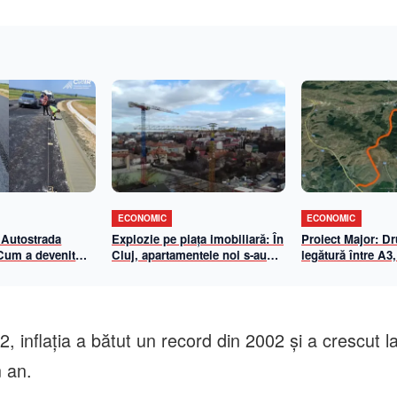
ECONOMIC
ECONOMIC
 Autostrada
Explozie pe piața imobiliară: În
Proiect Major: D
 Cum a devenit
Cluj, apartamentele noi s-au
legătură între A3,
-Biharia un
scumpit cu aproape 70% în 5
Centura de Sud
de eficiență
ani. Cât a ajuns metrul pătrat
n 2026
util
22, inflaţia a bătut un record din 2002 şi a crescut 
 an.