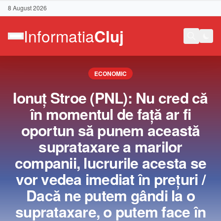
8 August 2026
ECONOMIC
Ionuţ Stroe (PNL): Nu cred că
în momentul de faţă ar fi
oportun să punem această
suprataxare a marilor
companii, lucrurile acesta se
vor vedea imediat în preţuri /
Dacă ne putem gândi la o
Contact
suprataxare, o putem face în