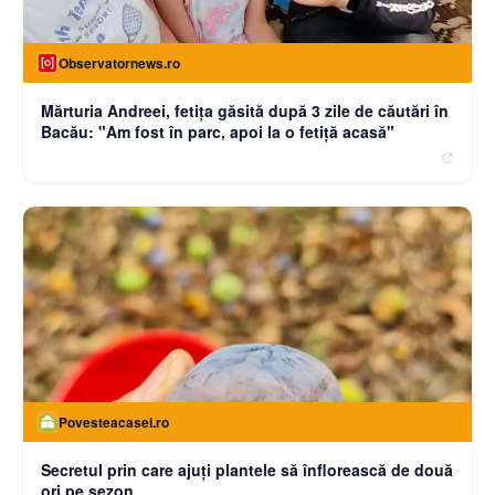
Observatornews.ro
Mărturia Andreei, fetiţa găsită după 3 zile de căutări în
Bacău: "Am fost în parc, apoi la o fetiţă acasă"
Povesteacasei.ro
Secretul prin care ajuți plantele să înflorească de două
ori pe sezon