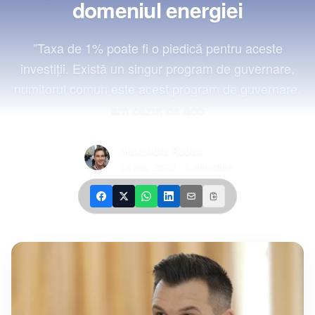
domeniul energiei
”Taxa de 1% poate fi o piedică pentru aceste
investiţii. Există un singur program de guvernare,
numitorul comun este acest program de guvernare,
am căzut de aco
Alexandru Robea
14 feb. 2023
·
1
min citire