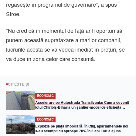
regăseşte în programul de guvernare”, a spus
Stroe.
”Nu cred că în momentul de faţă ar fi oportun să
punem această suprataxare a marilor companii,
lucrurile acesta se va vedea imediat în preţuri, se
va duce în zona celor care consumă.
CITEȘTE ȘI
ECONOMIC
Accelerare pe Autostrada Transilvania: Cum a devenit
lotul Chiribiș-Biharia un șantier-model de eficiență
operațională în 2026
ECONOMIC
Explozie pe piața imobiliară: În Cluj, apartamentele noi
s-au scumpit cu aproape 70% în 5 ani. Cât a ajuns
metrul pătrat util