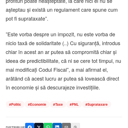
profituri poate neaşteptate, la care nici ei nu se
aşteptau şi există un regulament care spune cum
pot fi suprataxate”.
”Este vorba despre un impozit, nu este vorba de
nicio taxă de solidaritate (..) Cu siguranţă, introdus
chiar în acest an ar putea să compromită chiar şi
ideea de predictibilitate, că ni se cere tot timpul, nu
mai modificaţi Codul Fiscal”, a mai afirmat el,
arătând că acest lucru ar putea să lovească direct
în economie şi să descurajeze investiţiile.
#
Politic
#
Economie
#
Taxe
#
PNL
#
Suprataxare
DISTRIBUIE