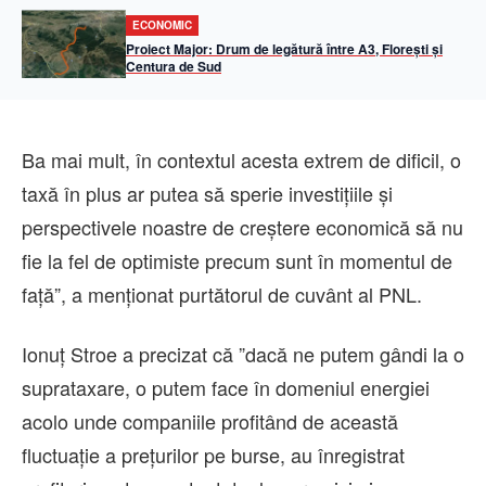
ECONOMIC
Proiect Major: Drum de legătură între A3, Florești și
Centura de Sud
Ba mai mult, în contextul acesta extrem de dificil, o
taxă în plus ar putea să sperie investiţiile şi
perspectivele noastre de creştere economică să nu
fie la fel de optimiste precum sunt în momentul de
faţă”, a menţionat purtătorul de cuvânt al PNL.
Ionuţ Stroe a precizat că ”dacă ne putem gândi la o
suprataxare, o putem face în domeniul energiei
acolo unde companiile profitând de această
fluctuaţie a preţurilor pe burse, au înregistrat