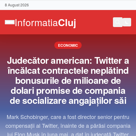
8 August 2026
ECONOMIC
Judecător american: Twitter a
încălcat contractele neplătind
bonusurile de milioane de
dolari promise de compania
de socializare angajaţilor săi
Mark Schobinger, care a fost director senior pentru
compensaţii al Twitter, înainte de a părăsi compania
Contact
lui Elon Musk în luna mai, a dat în judecată Twitter