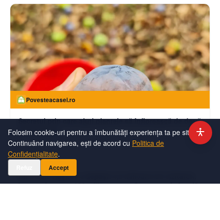
Povesteacasei.ro
Secretul prin care ajuți plantele să înflorească de două
ori pe sezon
Folosim cookie-uri pentru a îmbunătăți experiența ta pe site.
Continuând navigarea, ești de acord cu
Politica de
Confidențialitate
.
moneybuzz.ro
Refuz
Accept
Dino Parc Râșnov a depășit 4,5 milioane de vizitatori.
Impact de peste 130 milioane euro în economia locală