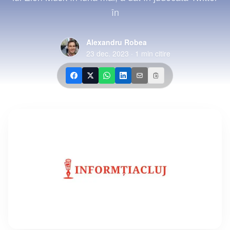
în
Alexandru Robea
23 dec. 2023
·
1
min citire