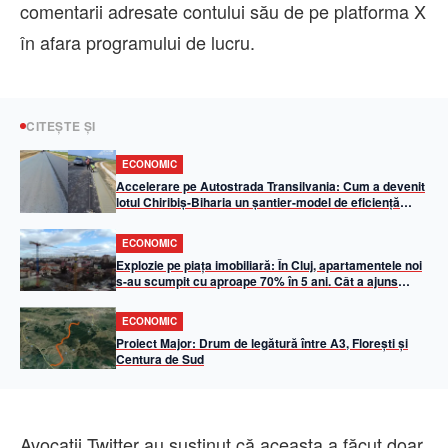
comentarii adresate contului său de pe platforma X
în afara programului de lucru.
CITEȘTE ȘI
ECONOMIC
Accelerare pe Autostrada Transilvania: Cum a devenit
lotul Chiribiș-Biharia un șantier-model de eficiență
operațională în 2026
ECONOMIC
Explozie pe piața imobiliară: În Cluj, apartamentele noi
s-au scumpit cu aproape 70% în 5 ani. Cât a ajuns
metrul pătrat util
ECONOMIC
Proiect Major: Drum de legătură între A3, Florești și
Centura de Sud
Avocaţii Twitter au susţinut că aceasta a făcut doar