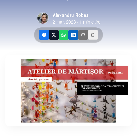
Alexandru Robea
2 mar. 2023
·
1
min citire