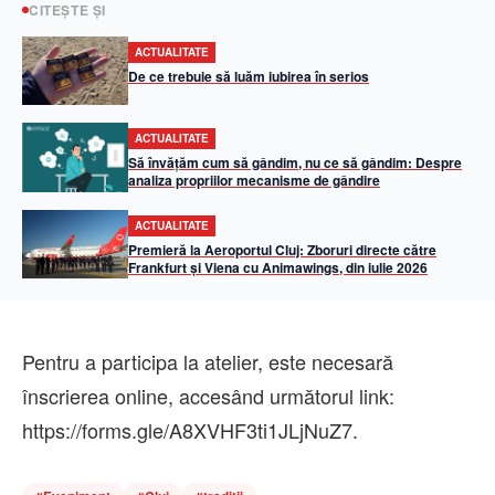
CITEȘTE ȘI
ACTUALITATE
De ce trebuie să luăm iubirea în serios
ACTUALITATE
Să învățăm cum să gândim, nu ce să gândim: Despre
analiza propriilor mecanisme de gândire
ACTUALITATE
Premieră la Aeroportul Cluj: Zboruri directe către
Frankfurt și Viena cu Animawings, din iulie 2026
Pentru a participa la atelier, este necesară
înscrierea online, accesând următorul link:
https://forms.gle/A8XVHF3ti1JLjNuZ7.