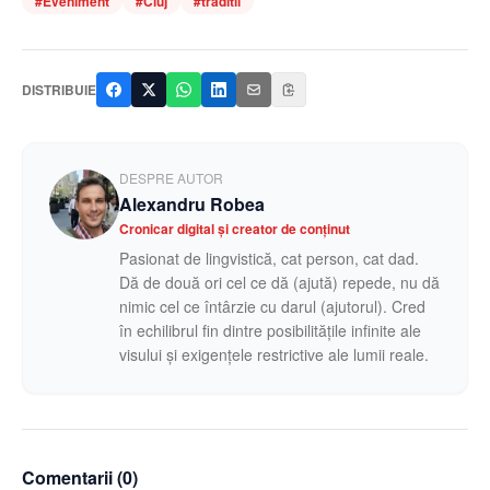
#
Eveniment
#
Cluj
#
traditii
DISTRIBUIE
DESPRE AUTOR
Alexandru Robea
Cronicar digital și creator de conținut
Pasionat de lingvistică, cat person, cat dad.
Dă de două ori cel ce dă (ajută) repede, nu dă
nimic cel ce întârzie cu darul (ajutorul). Cred
în echilibrul fin dintre posibilitățile infinite ale
visului și exigențele restrictive ale lumii reale.
Comentarii (
0
)