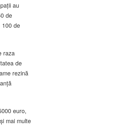
pații au
50 de
e 100 de
e raza
titatea de
rame rezină
tanță
35000 euro,
 și mai multe