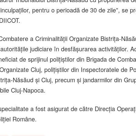
inculpaților, pentru o perioadă de 30 de zile”, se p
 DIICOT.
 Combatere a Criminalității Organizate Bistrița-Năs
autoritățile judiciare în desfășurarea activităților. 
eficiat de sprijinul polițiștilor din Brigada de Comb
 Organizate Cluj, polițiștilor din Inspectoratele de Pol
trița-Năsăud și Cluj, precum și jandarmilor din Gr
ile Cluj-Napoca.
pecialitate a fost asigurat de către Direcția Operaț
liției Române.