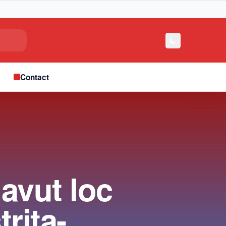
e
Contact
 avut loc
trița-