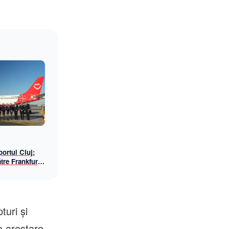
ortul Cluj:
tre Frankfurt
awings, din
turi și
e arestare