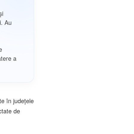
și
i. Au
e
atere a
e în județele
ctate de