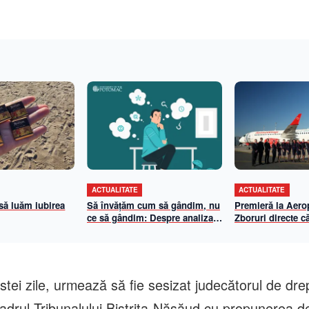
ACTUALITATE
ACTUALITATE
 să luăm iubirea
Să învățăm cum să gândim, nu
Premieră la Aerop
ce să gândim: Despre analiza
Zboruri directe că
propriilor mecanisme de
și Viena cu Anim
gândire
iulie 2026
stei zile, urmează să fie sesizat judecătorul de drep
 cadrul Tribunalului Bistrița-Năsăud cu propunerea d