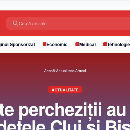
Caută articole...
inut Sponsorizat
Economic
Medical
Tehnologi
Acasă
/
Actualitate
/
Articol
ACTUALITATE
e percheziții au
dețele Cluj și Bis