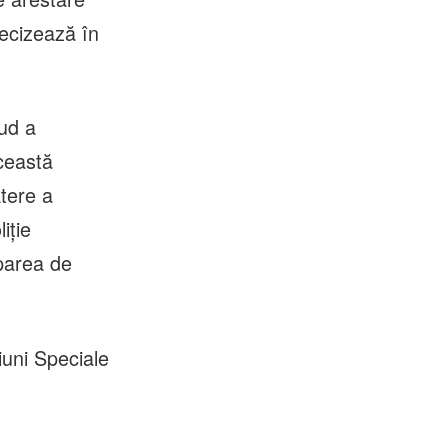
recizează în
ăud a
Această
atere a
iție
uparea de
iuni Speciale