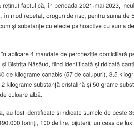
 reținut faptul că, în perioada 2021-mai 2023, incul
t, în mod repetat, droguri de risc, pentru suma de 
ecum și substanțe cu efecte psihoactive cu suma d
 în aplicare 4 mandate de percheziție domiciliară p
 și Bistrița Năsăud, fiind identificată și ridicată can
40 de kilograme canabis (57 de calupuri), 3,5 kilog
12 kilograme substanță cristalină și 50 grame subs
 de culoare albă.
 au fost identificate și ridicate sumele de peste 
490.000 forinți, 100 de lire, bijuterii, un ceas de lux