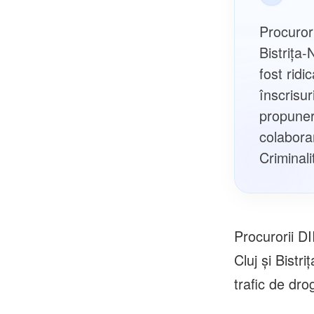
Procurori
Bistrița
fost ridi
înscrisur
propuner
colaborar
Criminali
Procurorii D
Cluj și Bistr
trafic de drog