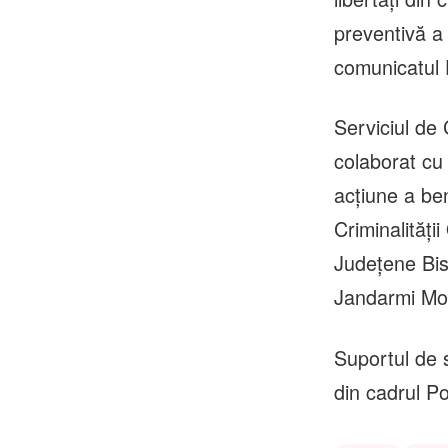
preventivă a 
comunicatul
Serviciul de
colaborat cu 
acțiune a ben
Criminalității
Județene Bis
Jandarmi Mob
Suportul de s
din cadrul Po