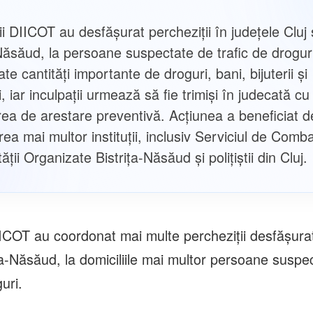
i DIICOT au desfășurat percheziții în județele Cluj 
-Năsăud, la persoane suspectate de trafic de drogur
cate cantități importante de droguri, bani, bijuterii și
i, iar inculpații urmează să fie trimiși în judecată cu
ea de arestare preventivă. Acțiunea a beneficiat d
ea mai multor instituții, inclusiv Serviciul de Comb
tății Organizate Bistrița-Năsăud și polițiștii din Cluj.
IICOT au coordonat mai multe percheziții desfășurat
ița-Năsăud, la domiciliile mai multor persoane suspe
uri.