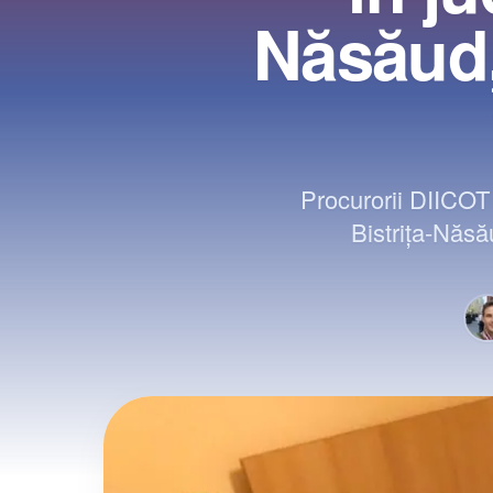
Năsăud,
Procurorii DIICOT 
Bistrița-Năsă