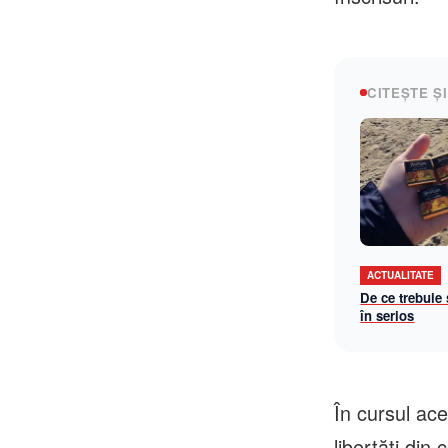
CITEȘTE ȘI
ACTUALITATE
De ce trebuie
în serios
În cursul ace
libertăți din