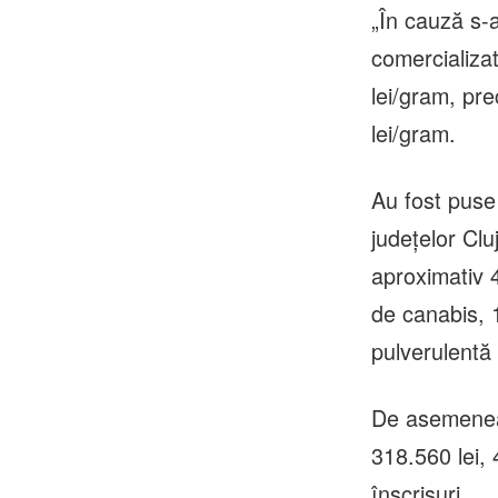
„În cauză s-a
comercializa
lei/gram, pr
lei/gram.
Au fost puse
județelor Cluj
aproximativ 
de canabis, 
pulverulentă
De asemenea,
318.560 lei, 
înscrisuri.