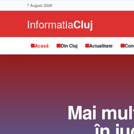
7 August 2026
Acasă
Din Cluj
Actualitate
Conț
Mai mult
în ju