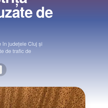
uzate de
în județele Cluj și
e de trafic de