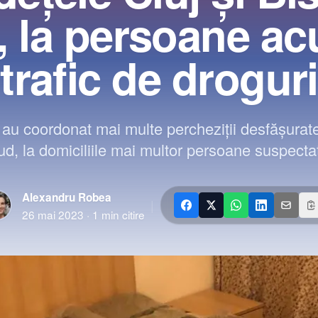
 la persoane ac
trafic de droguri
au coordonat mai multe percheziții desfășurate 
ud, la domiciliile mai multor persoane suspectat
Alexandru Robea
|
26 mai 2023
·
1
min citire