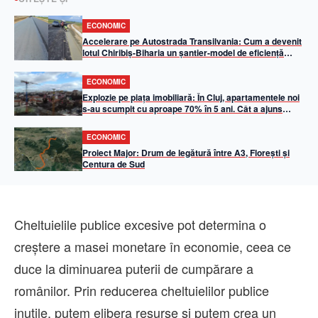
ECONOMIC
Accelerare pe Autostrada Transilvania: Cum a devenit
lotul Chiribiș-Biharia un șantier-model de eficiență
operațională în 2026
ECONOMIC
Explozie pe piața imobiliară: În Cluj, apartamentele noi
s-au scumpit cu aproape 70% în 5 ani. Cât a ajuns
metrul pătrat util
ECONOMIC
Proiect Major: Drum de legătură între A3, Florești și
Centura de Sud
Cheltuielile publice excesive pot determina o
creştere a masei monetare în economie, ceea ce
duce la diminuarea puterii de cumpărare a
românilor. Prin reducerea cheltuielilor publice
inutile, putem elibera resurse şi putem crea un