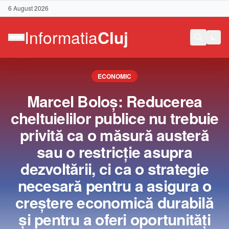
6 August 2026
ECONOMIC
Marcel Boloş: Reducerea
cheltuielilor publice nu trebuie
privită ca o măsură austeră
sau o restricţie asupra
dezvoltării, ci ca o strategie
necesară pentru a asigura o
creştere economică durabilă
Contact
şi pentru a oferi oportunităţi