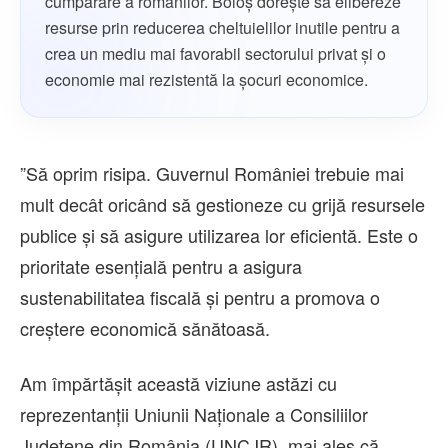
cumpărare a românilor. Boloș dorește să elibereze
resurse prin reducerea cheltuielilor inutile pentru a
crea un mediu mai favorabil sectorului privat și o
economie mai rezistentă la șocuri economice.
”Să oprim risipa. Guvernul României trebuie mai
mult decât oricând să gestioneze cu grijă resursele
publice şi să asigure utilizarea lor eficientă. Este o
prioritate esenţială pentru a asigura
sustenabilitatea fiscală şi pentru a promova o
creştere economică sănătoasă.
Am împărtăşit această viziune astăzi cu
reprezentanţii Uniunii Naţionale a Consiliilor
Judeţene din România (UNCJR), mai ales că