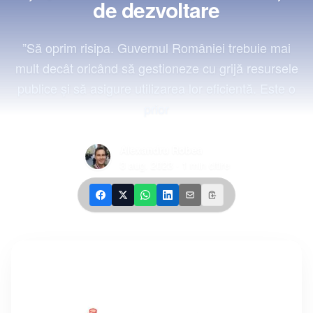
de dezvoltare
”Să oprim risipa. Guvernul României trebuie mai
mult decât oricând să gestioneze cu grijă resursele
publice şi să asigure utilizarea lor eficientă. Este o
prior
Alexandru Robea
3 aug. 2023
·
1
min citire