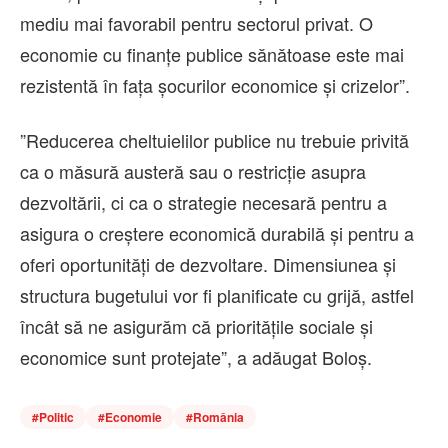
mediu mai favorabil pentru sectorul privat. O
economie cu finanţe publice sănătoase este mai
rezistentă în faţa şocurilor economice şi crizelor”.
”Reducerea cheltuielilor publice nu trebuie privită
ca o măsură austeră sau o restricţie asupra
dezvoltării, ci ca o strategie necesară pentru a
asigura o creştere economică durabilă şi pentru a
oferi oportunităţi de dezvoltare. Dimensiunea şi
structura bugetului vor fi planificate cu grijă, astfel
încât să ne asigurăm că priorităţile sociale şi
economice sunt protejate”, a adăugat Boloş.
#
Politic
#
Economie
#
România