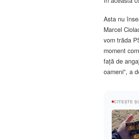
în această c
Asta nu înse
Marcel Ciola
vom trăda PSD
moment compl
față de anga
oameni”, a d
CITEȘTE ȘI