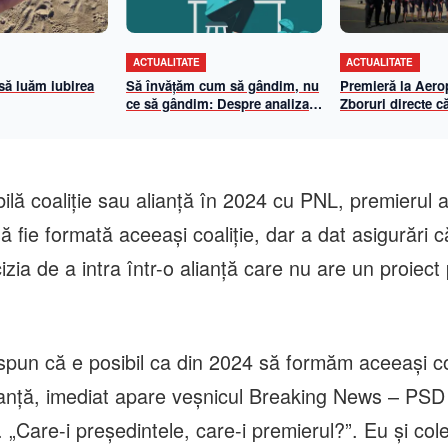
ACTUALITATE
ACTUALITATE
 să luăm iubirea
Să învățăm cum să gândim, nu
Premieră la Aerop
ce să gândim: Despre analiza
Zboruri directe că
propriilor mecanisme de
și Viena cu Anim
gândire
iulie 2026
ilă coaliție sau alianță în 2024 cu PNL, premierul 
să fie formată aceeași coaliție, dar a dat asigurări 
zia de a intra într-o alianță care nu are un proiect
 spun că e posibil ca din 2024 să formăm aceeași co
anță, imediat apare veșnicul Breaking News – PSD
 „Care-i președintele, care-i premierul?”. Eu și cole