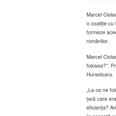
Marcel Ciola
o coaliție cu
formeze aceea
românilor.
Marcel Ciola
folosea?”. Pr
Hunedoara.
„La ce ne fo
țară care era
eficiența? Am