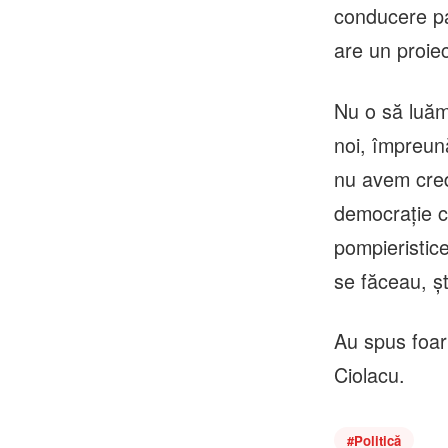
conducere par
are un proie
Nu o să luăm
noi, împreun
nu avem credi
democrație c
pompieristic
se făceau, șt
Au spus foart
Ciolacu.
#
Politică