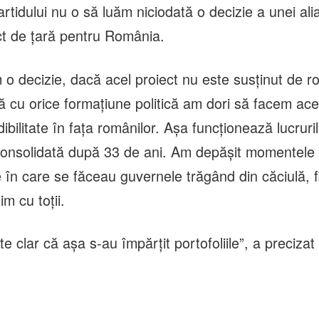
tidului nu o să luăm niciodată o decizie a unei ali
ct de țară pentru România.
 o decizie, dacă acel proiect nu este susținut de r
ă cu orice formațiune politică am dori să facem ace
bilitate în fața românilor. Așa funcționează lucruril
onsolidată după 33 de ani. Am depășit momentele
e în care se făceau guvernele trăgând din căciulă, 
im cu toții.
e clar că așa s-au împărțit portofoliile”, a precizat