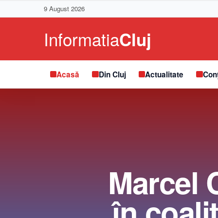
9 August 2026
Acasă
Din Cluj
Actualitate
Conț
Marcel 
în coal