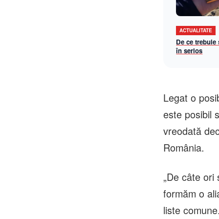
ACTUALITATE
De ce trebuie
în serios
Legat o posib
este posibil 
vreodată deci
România.
„De câte ori
formăm o ali
liste comune.