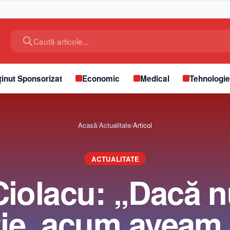
Caută articole...
inut Sponsorizat
Economic
Medical
Tehnologi
Acasă
/
Actualitate
/
Articol
ACTUALITATE
Ciolacu: „Dacă n
iţie, acum aveam