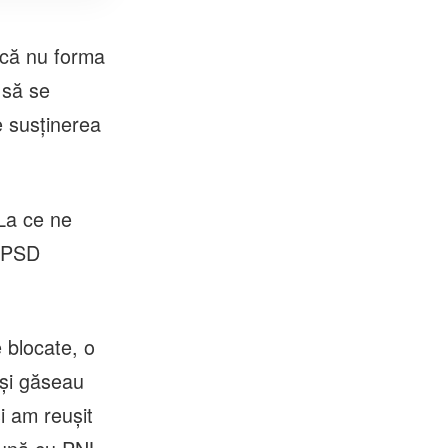
acă nu forma
 să se
e susținerea
La ce ne
ă PSD
 blocate, o
-și găseau
i am reușit