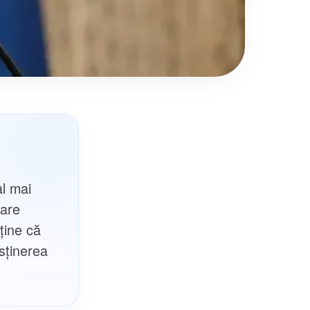
al mai
nare
ține că
sținerea