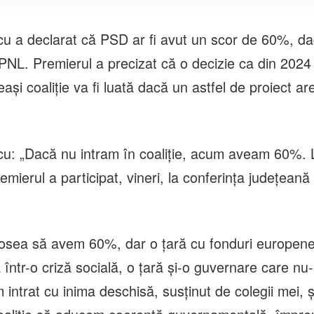
cu a declarat că PSD ar fi avut un scor de 60%, d
 PNL. Premierul a precizat că o decizie ca din 2024
și coaliție va fi luată dacă un astfel de proiect ar
cu: „Dacă nu intram în coaliţie, acum aveam 60%. 
emierul a participat, vineri, la conferința județean
losea să avem 60%, dar o țară cu fonduri europene
 într-o criză socială, o țară și-o guvernare care nu
 intrat cu inima deschisă, susținut de colegii mei, ș