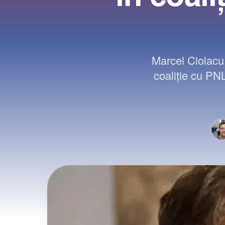
Marcel Ciolacu
coaliție cu PN