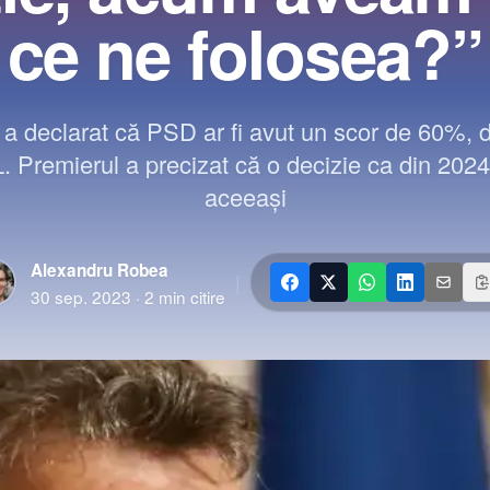
ce ne folosea?”
 a declarat că PSD ar fi avut un scor de 60%, 
L. Premierul a precizat că o decizie ca din 202
aceeași
Alexandru Robea
|
30 sep. 2023
·
2
min citire