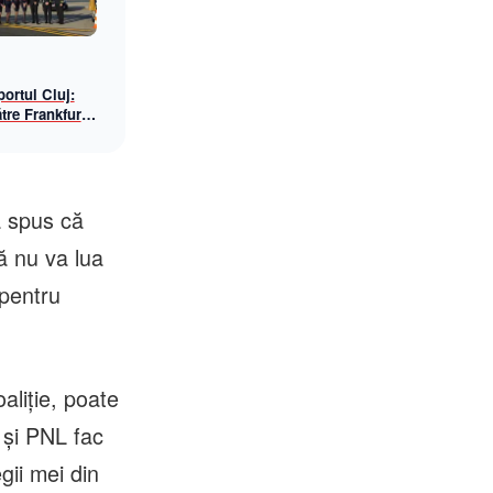
ortul Cluj:
tre Frankfurt
awings, din
a spus că
că nu va lua
 pentru
aliție, poate
 și PNL fac
gii mei din