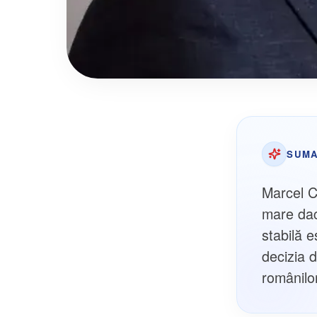
SUMA
Marcel C
mare dac
stabilă 
decizia 
românilor