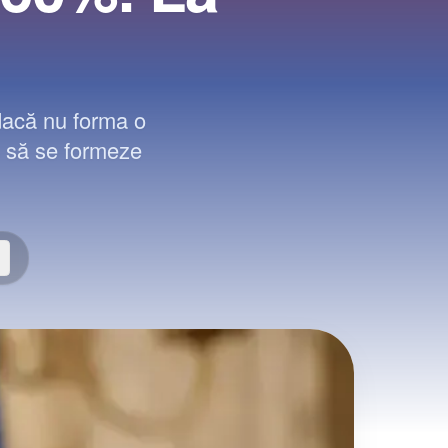
dacă nu forma o
4 să se formeze