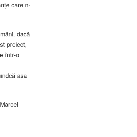
anțe care n-
omâni, dacă
st proiect,
e într-o
fiindcă așa
 Marcel