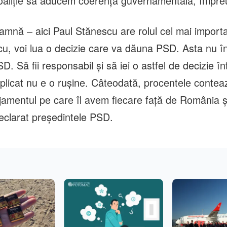
oaliție să aducem coerență guvernamentală, împr
amnă – aici Paul Stănescu are rolul cel mai importa
cu, voi lua o decizie care va dăuna PSD. Asta nu 
. Să fii responsabil și să iei o astfel de decizie în
icat nu e o rușine. Câteodată, procentele contea
jamentul pe care îl avem fiecare față de România ș
eclarat preşedintele PSD.