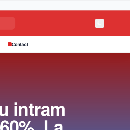
e
Contact
u intram
 60%. La