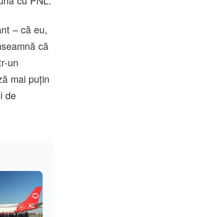
eună cu PNL.
nt – că eu,
înseamnă că
tr-un
ză mai puțin
i de