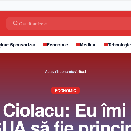
Caută articole...
inut Sponsorizat
Economic
Medical
Tehnologi
Acasă
/
Economic
/
Articol
ECONOMIC
 Ciolacu: Eu îmi
UA să fie princi