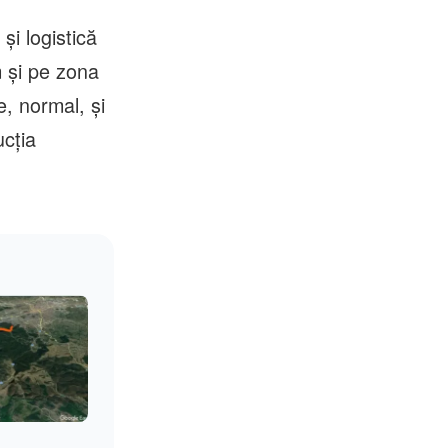
şi logistică
m şi pe zona
, normal, şi
ucţia