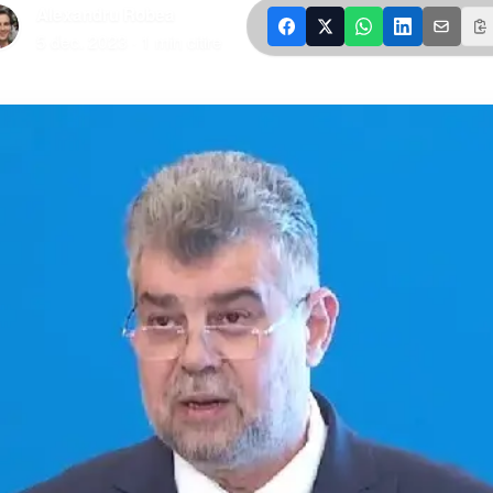
Alexandru Robea
|
5 dec. 2023
·
1
min citire