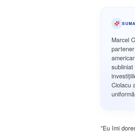
SUMA
Marcel Ci
partener
american
sublinia
investiți
Ciolacu 
uniformă 
”Eu îmi dore