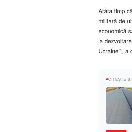
Atâta timp câ
militară de u
economică să
la dezvoltare
Ucrainei”, a 
CITEȘTE ȘI