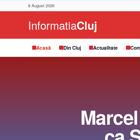
8 August 2026
Acasă
Din Cluj
Actualitate
Conț
Marcel
ca S