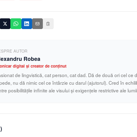
ESPRE AUTOR
lexandru Robea
onicar digital și creator de conținut
sionat de lingvistică, cat person, cat dad. Dă de două ori cel ce d
pede, nu dă nimic cel ce întârzie cu darul (ajutorul). Cred în echilib
ntre posibilitățile infinite ale visului și exigențele restrictive ale lumi
0
)