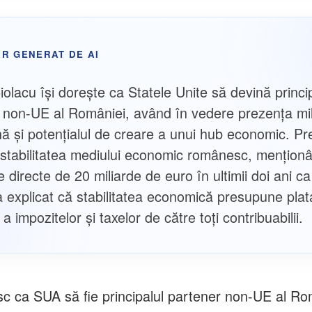
R GENERAT DE AI
olacu își dorește ca Statele Unite să devină princi
 non-UE al României, având în vedere prezența mil
ă și potențialul de creare a unui hub economic. Pr
t stabilitatea mediului economic românesc, mențion
ile directe de 20 miliarde de euro în ultimii doi ani 
a explicat că stabilitatea economică presupune plat
a impozitelor și taxelor de către toți contribuabilii.
sc ca SUA să fie principalul partener non-UE al Ro