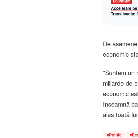
ECONOMIC
Accelerare pe
Transilvania:
lotul Chiribiș
șantier-model 
operațională î
De asemenea,
economic sta
”Suntem un m
miliarde de e
economic este
înseamnă ca 
ales toată lu
#
Politic
#
Ec