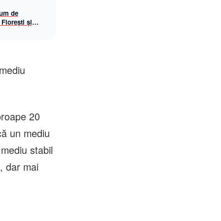
rum de
 Florești și
 mediu
aproape 20
 că un mediu
 mediu stabil
, dar mai