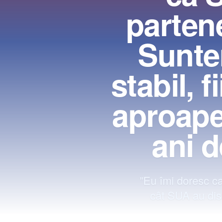
parten
Sunte
stabil, f
aproape
ani d
”Eu îmi doresc ca
cât SUA au disl