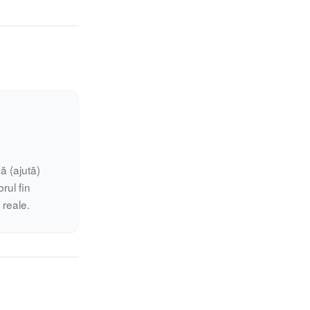
ă (ajută)
rul fin
i reale.