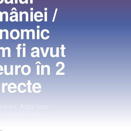
âniei /
onomic
am fi avut
uro în 2
irecte
mâniei. Atâta timp
că militară de u