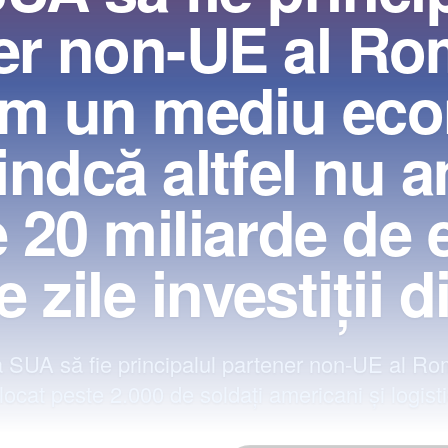
er non-UE al Rom
m un mediu ec
iindcă altfel nu 
 20 miliarde de e
e zile investiţii d
 SUA să fie principalul partener non-UE al Ro
ocat peste 2.000 de soldaţi americani şi logisti