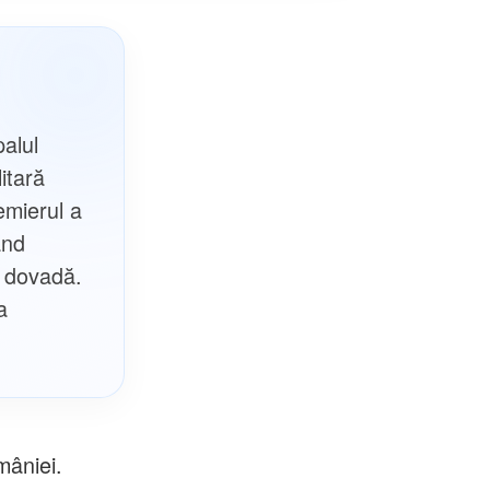
palul
itară
emierul a
ând
ca dovadă.
a
mâniei.