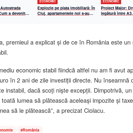
ECONOMIC
ECONOMIC
 Autostrada
Explozie pe piața imobiliară: În
Proiect Major: D
 Cum a devenit
Cluj, apartamentele noi s-au
legătură între A3,
-Biharia un
scumpit cu aproape 70% în 5
Centura de Sud
de eficiență
ani. Cât a ajuns metrul pătrat
n 2026
util
 premieul a explicat şi de ce în România este un
bil.
ediu economic stabil fiindcă altfel nu am fi avut 
uro în 2 ani de zile investiţii directe. Nu înseamnă
 instabil, dacă scoţi nişte excepţii. Dimpotrivă, un
toată lumea să plătească aceleaşi impozite şi taxe
mea să le plătească”, a precizat Ciolacu.
onomie
#
România