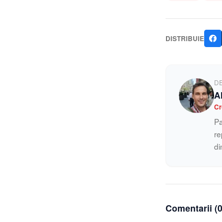
DISTRIBUIE
D
A
Cr
Pa
re
di
Comentarii (