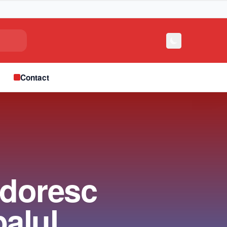
e
Contact
 doresc
palul