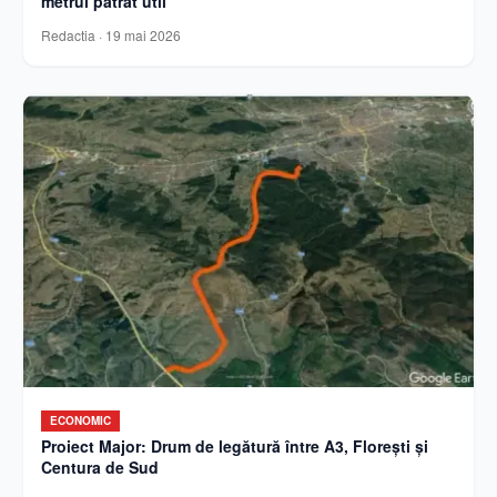
metrul pătrat util
Redactia
·
19 mai 2026
ECONOMIC
Proiect Major: Drum de legătură între A3, Florești și
Centura de Sud