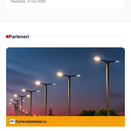
Redactia
·
4 mai 2026
Parteneri
Curierulnational.ro