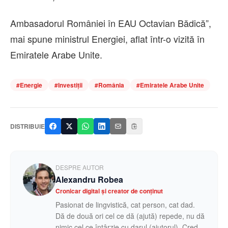
Ambasadorul României în EAU Octavian Bădică”,
mai spune ministrul Energiei, aflat într-o vizită în
Emiratele Arabe Unite.
#
Energie
#
Investiții
#
România
#
Emiratele Arabe Unite
DISTRIBUIE
DESPRE AUTOR
Alexandru Robea
Cronicar digital și creator de conținut
Pasionat de lingvistică, cat person, cat dad.
Dă de două ori cel ce dă (ajută) repede, nu dă
nimic cel ce întârzie cu darul (ajutorul). Cred