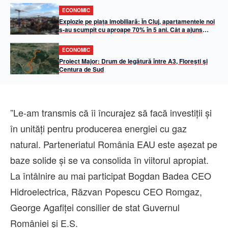
ECONOMIC
Explozie pe piața imobiliară: În Cluj, apartamentele noi
s-au scumpit cu aproape 70% în 5 ani. Cât a ajuns
metrul pătrat util
ECONOMIC
Proiect Major: Drum de legătură între A3, Florești și
Centura de Sud
”Le-am transmis că îi încurajez să facă investiţii şi
în unităţi pentru producerea energiei cu gaz
natural. Parteneriatul România EAU este aşezat pe
baze solide şi se va consolida în viitorul apropiat.
La întâlnire au mai participat Bogdan Badea CEO
Hidroelectrica, Răzvan Popescu CEO Romgaz,
George Agafiţei consilier de stat Guvernul
României şi E.S.