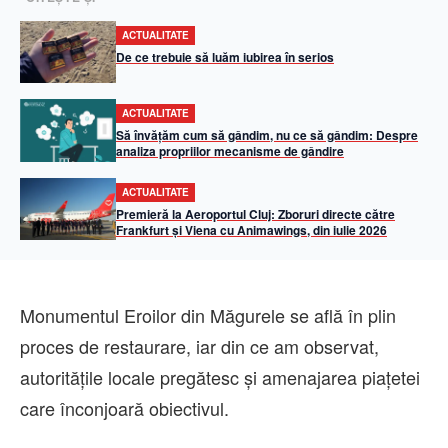
ACTUALITATE
De ce trebuie să luăm iubirea în serios
ACTUALITATE
Să învățăm cum să gândim, nu ce să gândim: Despre
analiza propriilor mecanisme de gândire
ACTUALITATE
Premieră la Aeroportul Cluj: Zboruri directe către
Frankfurt și Viena cu Animawings, din iulie 2026
Monumentul Eroilor din Măgurele se află în plin
proces de restaurare, iar din ce am observat,
autoritățile locale pregătesc și amenajarea piațetei
care înconjoară obiectivul.