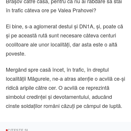
Brașov către casă, pentru că nu ai răbdare să stai
în trafic câteva ore pe Valea Prahovei?
Ei bine, s-a aglomerat destul și DN1A, și, poate că
și pe această rută sunt necesare câteva centuri
ocolitoare ale unor localități, dar asta este o altă
poveste.
Mergând spre casă încet, în trafic, în dreptul
localității Măgurele, ne-a atras atenție o acvilă ce-și
ridică aripile către cer. O acvilă ce reprezintă
simbolul credinței și devotamentului, aducând
cinste soldaților români căzuți pe câmpul de luptă.
CITEȘTE ȘI