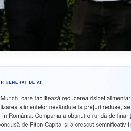
R GENERAT DE AI
 Munch, care facilitează reducerea risipei alimentar
lizarea alimentelor nevândute la prețuri reduse, se
 în România. Compania a obținut o rundă de finan
condusă de Piton Capital și a crescut semnificativ î