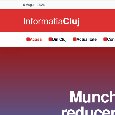
6 August 2026
Acasă
Din Cluj
Actualitate
Conț
Munch,
reducer