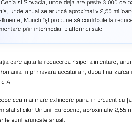
 Cehia și Slovacia, unde deja are peste 3.000 de pa
ia, unde anual se aruncă aproximativ 2,55 milioa
alimente, Munch își propune să contribuie la reduc
limentare prin intermediul platformei sale.
ția care ajută la reducerea risipei alimentare, anun
 România în primăvara acestui an, după finalizarea 
ie A.
cepe cea mai mare extindere până în prezent cu ța
 statisticilor Uniunii Europene, aproximativ 2,55 m
ente sunt aruncate anual.