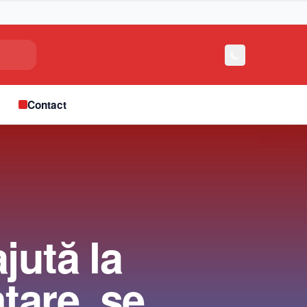
e
Contact
jută la
tare, se