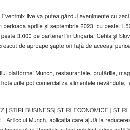
iluminatul public va fi asigurat
Napoca
din energie solară”
Eventmix.live va putea găzdui evenimente cu zeci 
În perioada aprilie și septembrie 2023, cu peste 1.
 peste 3.000 de parteneri în Ungaria, Cehia și Slov
rescut de aproape șapte ori față de aceeași perio
iul platformei Munch, restaurantele, brutăriile, ma
 hotelurile pot comercializa alimentele nevândute, l
 | ȘTIRI BUSINESS| ȘTIRI ECONOMICE | ȘTIRI
 Articolul Munch, aplicația care ajută la reducerea
se lansează în România a fost publicat prima dată