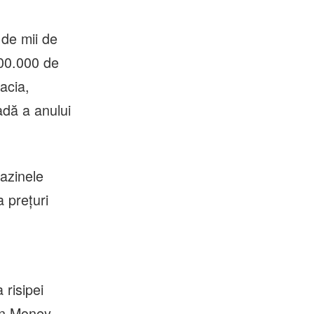
de mii de
500.000 de
acia,
adă a anului
gazinele
a prețuri
 risipei
 în Money