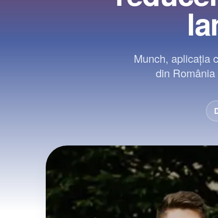
la
Munch, aplicația c
din România î