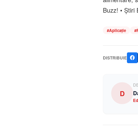
Buzz! • Știri
#
Aplicație
#
DISTRIBUIE
D
D
D
Ed