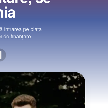
nia
ă intrarea pe piața
i de finanțare