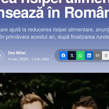
nsează în Româ
are ajută la reducerea risipei alimentare, anunț
n primăvara acestui an, după finalizarea runde
Dan Mihai
|
D
4 mar. 2024
·
1
min citire