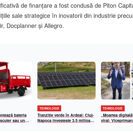
icativă de finanțare a fost condusă de Piton Capit
ițiile sale strategice în inovatorii din industrie pre
r, Docplanner și Allegro.
TEHNOLOGIE
TEHNOLOGIE
ontează bateria
Tranziție verde în Ardeal: Cluj-
„Moartea digitală
 scuter sau un
Napoca investește 3,5 milioane
viral: Viceprimar
ic?
de euro într-un parc fotovoltaic
demontează un fa
imens. Emil Boc: „50% din
care vizează Prim