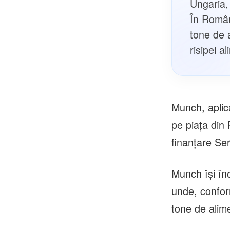
Ungaria,
În Român
tone de 
risipei a
Munch, aplica
pe piața din
finanțare Ser
Munch își în
unde, conform
tone de alim