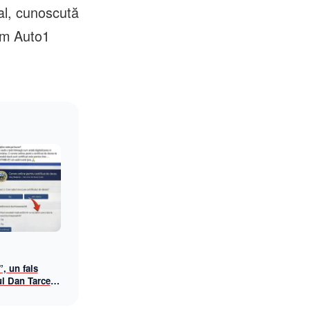
al, cunoscută
cum Auto1
”, un fals
ul Dan Tarcea
ke news bizar
ăria Cluj-