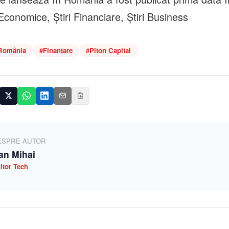
 Economice, Știri Financiare, Știri Business
România
#
Finanțare
#
Piton Capital
ESPRE AUTOR
an Mihai
itor Tech