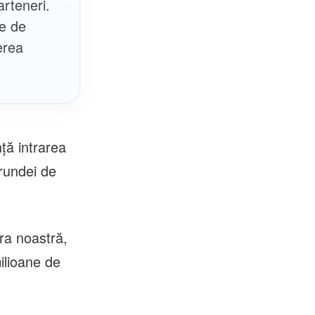
rteneri.
ne de
erea
ță intrarea
rundei de
ra noastră,
ilioane de