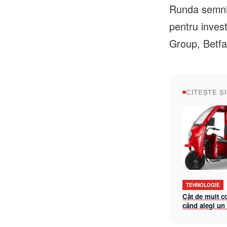
Runda semnif
pentru invest
Group, Betfai
CITEȘTE ȘI
TEHNOLOGIE
Cât de mult c
când alegi un
triciclu electr