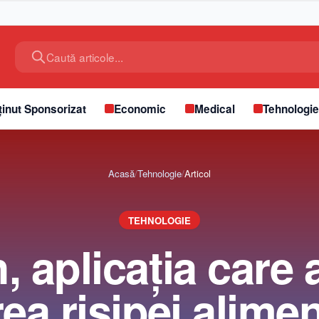
Caută articole...
inut Sponsorizat
Economic
Medical
Tehnologi
Acasă
/
Tehnologie
/
Articol
TEHNOLOGIE
 aplicația care a
ea risipei alimen