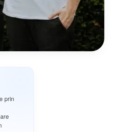
e prin
țare
n