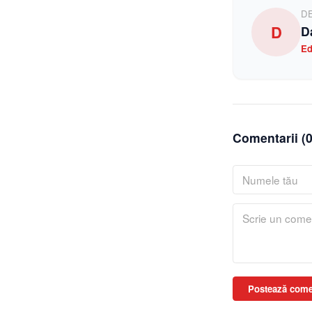
D
D
D
Ed
Comentarii (
Postează come