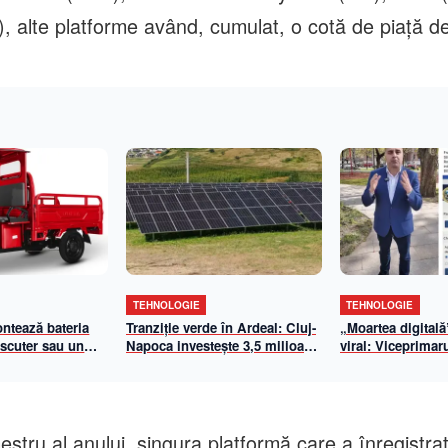
, alte platforme având, cumulat, o cotă de piață 
TEHNOLOGIE
TEHNOLOGIE
ontează bateria
Tranziție verde în Ardeal: Cluj-
„Moartea digitală
 scuter sau un
Napoca investește 3,5 milioane
viral: Viceprimar
ic?
de euro într-un parc fotovoltaic
demontează un fa
imens. Emil Boc: „50% din
care vizează Prim
iluminatul public va fi asigurat
Napoca
din energie solară”
mestru al anului, singura platformă care a înregistra