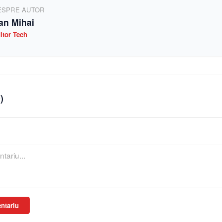
ESPRE AUTOR
an Mihai
itor Tech
0
)
ntariu