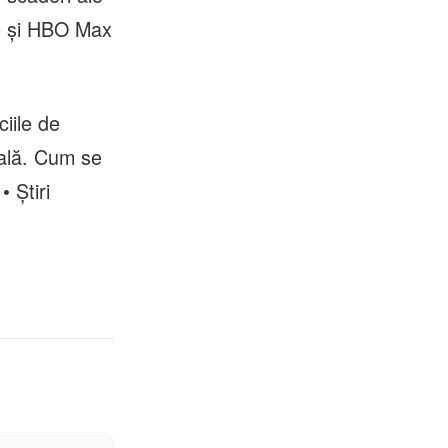
me și HBO Max
iile de
cală. Cum se
 Știri