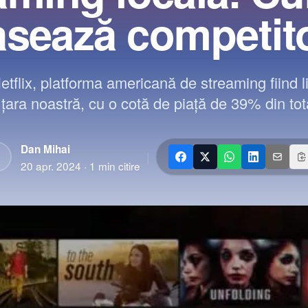
asează competito
tflix, platforma americană de streaming fiind 
țara noastră, cu o cotă de piață de 39% din total
Dan Mihai
|
D
20 apr. 2024
·
1
min citire