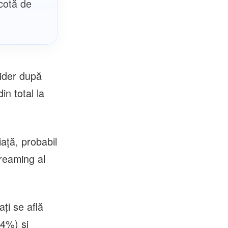
cotă de
lider după
n total la
ață, probabil
treaming al
ți se află
4%) și