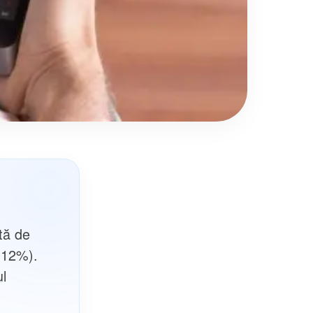
otă de
(12%).
ul