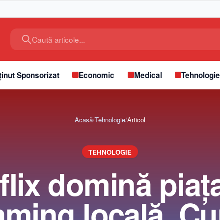
Caută articole...
inut Sponsorizat
Economic
Medical
Tehnologi
Acasă
/
Tehnologie
/
Articol
TEHNOLOGIE
flix domină piaț
aming locală. C