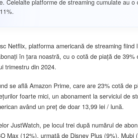
e. Celelalte platforme de streaming cumulate au o 
 11%.
sc Netflix, platforma americană de streaming fiind 
bonați în țara noastră, cu o cotă de piață de 39% di
lui trimestru din 2024.
und se află Amazon Prime, care are 23% cotă de pi
rețurilor foarte mici, un abonament la serviciul de s
erican având un preț de doar 13,99 lei / lună.
lor JustWatch, pe locul trei după numărul de abona
BO Max (12%), urmată de Disney Plus (9%), Mubi (