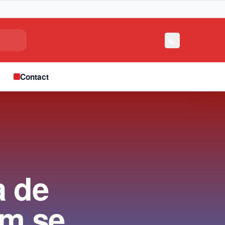
e
Contact
a de
um se