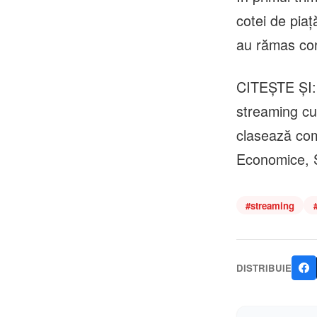
cotei de pia
au rămas co
CITEȘTE ȘI: 4
streaming cu 
clasează comp
Economice, Șt
#
streaming
DISTRIBUIE