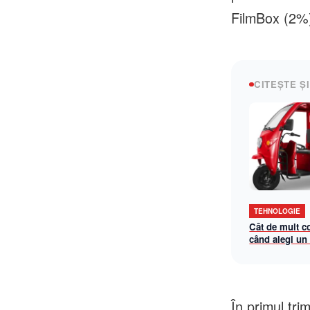
FilmBox (2%)
CITEȘTE ȘI
TEHNOLOGIE
Cât de mult c
când alegi un
triciclu electr
În primul tri