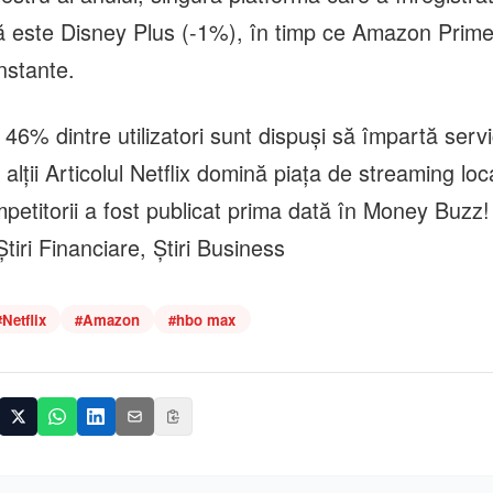
ță este Disney Plus (-1%), în timp ce Amazon Pri
nstante.
6% dintre utilizatori sunt dispuși să împartă servic
alții Articolul Netflix domină piața de streaming lo
etitorii a fost publicat prima dată în Money Buzz! •
iri Financiare, Știri Business
#
Netflix
#
Amazon
#
hbo max