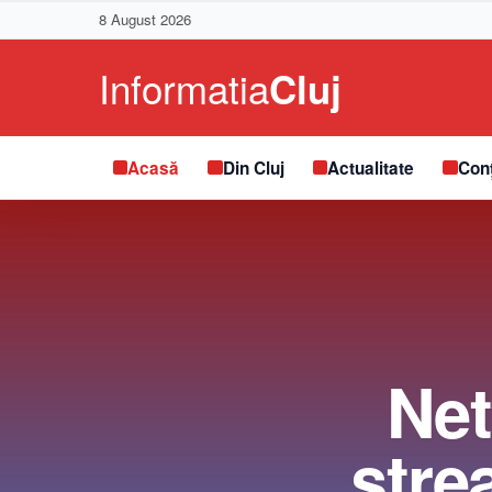
8 August 2026
Acasă
Din Cluj
Actualitate
Conț
Net
stre