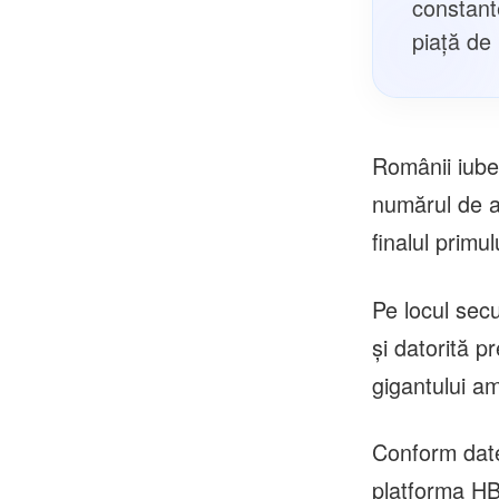
constant
piață de
Românii iube
numărul de a
finalul primu
Pe locul sec
și datorită p
gigantului am
Conform date
platforma H