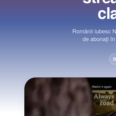
cl
Românii iubesc Ne
de abonați în 