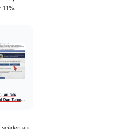
de 11%.
”, un fals
ul Dan Tarcea
ke news bizar
ăria Cluj-
t scăderi ale