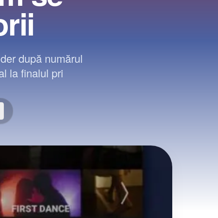
rii
lider după numărul
 la finalul pri