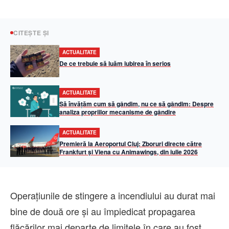
CITEȘTE ȘI
ACTUALITATE
De ce trebuie să luăm iubirea în serios
ACTUALITATE
Să învățăm cum să gândim, nu ce să gândim: Despre
analiza propriilor mecanisme de gândire
ACTUALITATE
Premieră la Aeroportul Cluj: Zboruri directe către
Frankfurt și Viena cu Animawings, din iulie 2026
Operațiunile de stingere a incendiului au durat mai
bine de două ore și au împiedicat propagarea
flăcărilor mai departe de limitele în care au fost