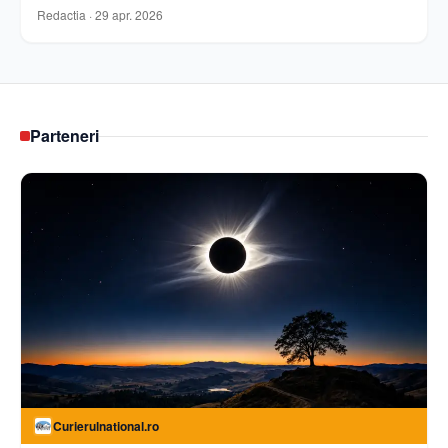
Redactia
·
29 apr. 2026
Parteneri
Curierulnational.ro