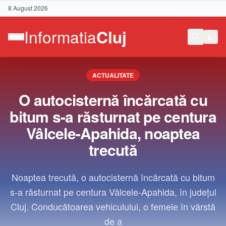
8 August 2026
ACTUALITATE
O autocisternă încărcată cu
bitum s-a răsturnat pe centura
Vâlcele-Apahida, noaptea
trecută
Noaptea trecută, o autocisternă încărcată cu bitum
s-a răsturnat pe centura Vâlcele-Apahida, în județul
Cluj. Conducătoarea vehiculului, o femeie în vârstă
Contact
de a