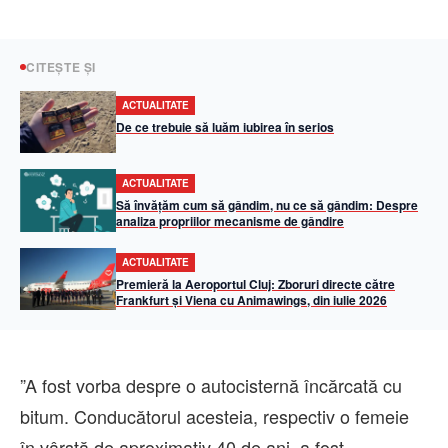
CITEȘTE ȘI
ACTUALITATE
De ce trebuie să luăm iubirea în serios
ACTUALITATE
Să învățăm cum să gândim, nu ce să gândim: Despre
analiza propriilor mecanisme de gândire
ACTUALITATE
Premieră la Aeroportul Cluj: Zboruri directe către
Frankfurt și Viena cu Animawings, din iulie 2026
”A fost vorba despre o autocisternă încărcată cu
bitum. Conducătorul acesteia, respectiv o femeie
în vârstă de aproximativ 40 de ani, a fost