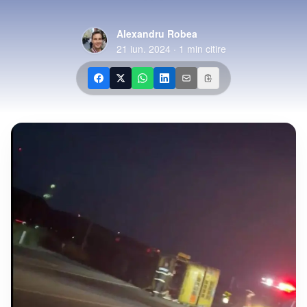
Alexandru Robea
21 iun. 2024
·
1
min citire