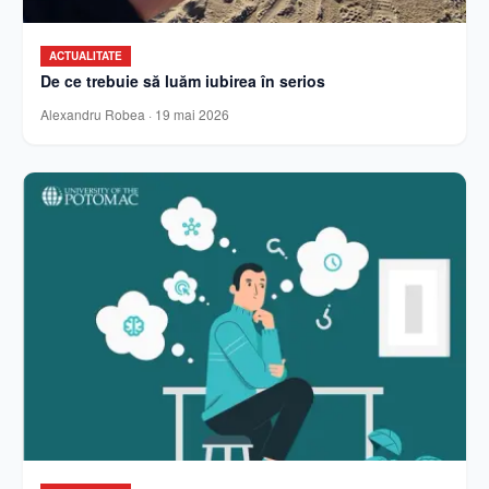
ACTUALITATE
De ce trebuie să luăm iubirea în serios
Alexandru Robea
·
19 mai 2026