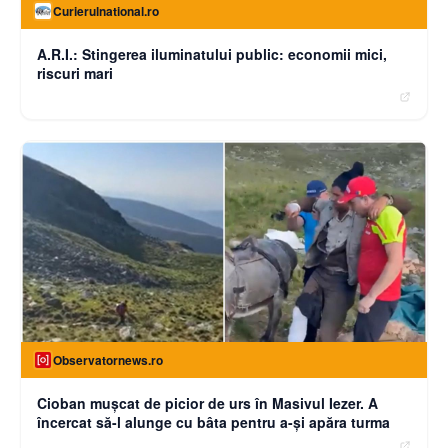
Curierulnational.ro
A.R.I.: Stingerea iluminatului public: economii mici,
riscuri mari
Observatornews.ro
Cioban muşcat de picior de urs în Masivul Iezer. A
încercat să-l alunge cu bâta pentru a-şi apăra turma