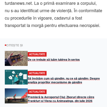
turdanews.net. La o primă examinare a corpului,
nu s-au identificat urme de violență. În conformitate
cu procedurile în vigoare, cadavrul a fost
transportat la morgă pentru efectuarea necropsiei.
CITEȘTE ȘI
ACTUALITATE
De ce trebuie să luăm iubirea în serios
ACTUALITATE
Să învățăm cum să gândim, nu ce să gândim: Despre
analiza propriilor mecanisme de gândire
ACTUALITATE
Premieră la Aeroportul Cluj: Zboruri directe către
Frankfurt și Viena cu Animawings, din iulie 2026