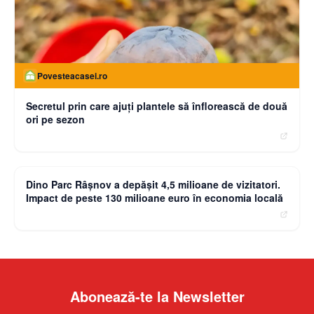
Povesteacasei.ro
Secretul prin care ajuți plantele să înflorească de două
ori pe sezon
moneybuzz.ro
Dino Parc Râșnov a depășit 4,5 milioane de vizitatori.
Impact de peste 130 milioane euro în economia locală
Abonează-te la Newsletter