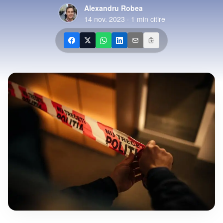
Alexandru Robea
14 nov. 2023
·
1
min citire