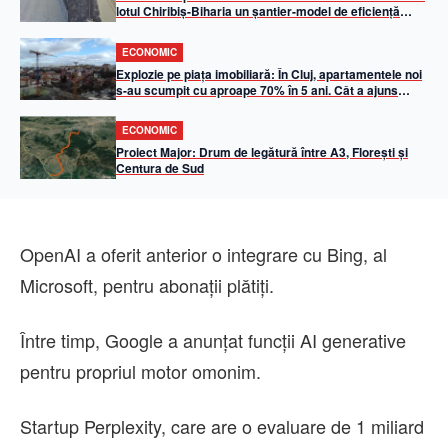
lotul Chiribiș-Biharia un șantier-model de eficiență
operațională în 2026
ECONOMIC
Explozie pe piața imobiliară: În Cluj, apartamentele noi
s-au scumpit cu aproape 70% în 5 ani. Cât a ajuns
metrul pătrat util
ECONOMIC
Proiect Major: Drum de legătură între A3, Florești și
Centura de Sud
OpenAI a oferit anterior o integrare cu Bing, al
Microsoft, pentru abonaţii plătiţi.
Între timp, Google a anunţat funcţii AI generative
pentru propriul motor omonim.
Startup Perplexity, care are o evaluare de 1 miliard