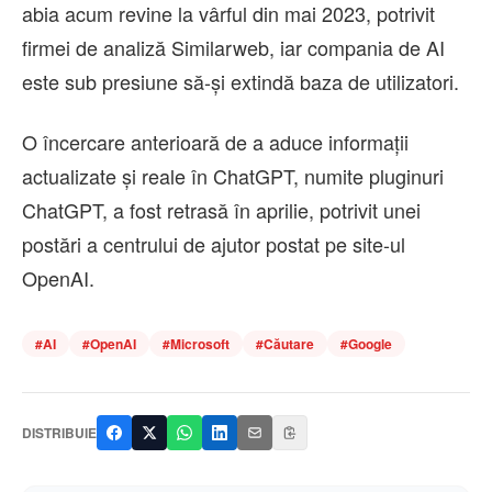
abia acum revine la vârful din mai 2023, potrivit
firmei de analiză Similarweb, iar compania de AI
este sub presiune să-şi extindă baza de utilizatori.
O încercare anterioară de a aduce informaţii
actualizate şi reale în ChatGPT, numite pluginuri
ChatGPT, a fost retrasă în aprilie, potrivit unei
postări a centrului de ajutor postat pe site-ul
OpenAI.
#
AI
#
OpenAI
#
Microsoft
#
Căutare
#
Google
DISTRIBUIE