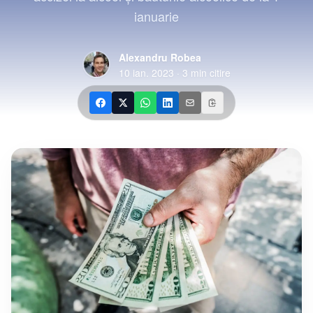
ianuarie
Alexandru Robea
10 ian. 2023
·
3
min citire