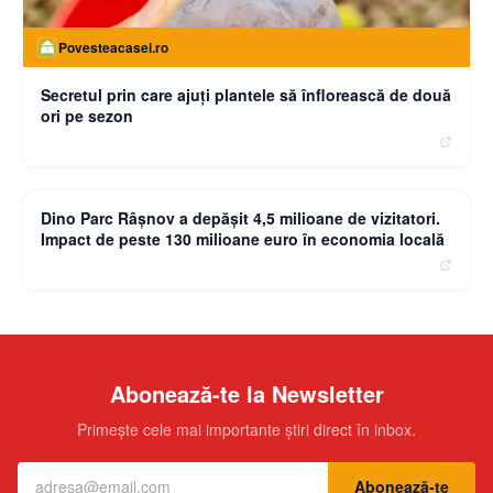
Comuna din România unde zeci de familii trăiesc fără
curent. Chisăliţă: "E un flagel absurd"
Povesteacasei.ro
Secretul prin care ajuți plantele să înflorească de două
ori pe sezon
moneybuzz.ro