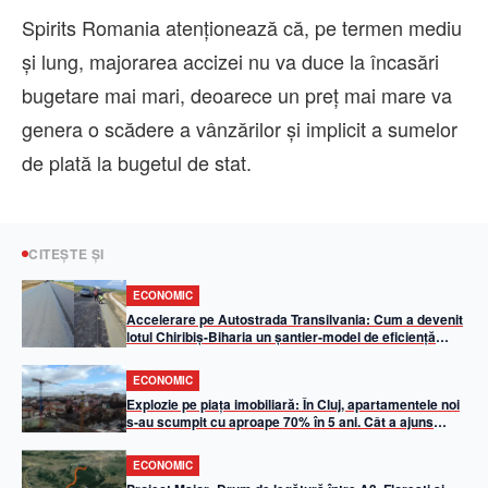
Spirits Romania atenţionează că, pe termen mediu
şi lung, majorarea accizei nu va duce la încasări
bugetare mai mari, deoarece un preţ mai mare va
genera o scădere a vânzărilor şi implicit a sumelor
de plată la bugetul de stat.
CITEȘTE ȘI
ECONOMIC
Accelerare pe Autostrada Transilvania: Cum a devenit
lotul Chiribiș-Biharia un șantier-model de eficiență
operațională în 2026
ECONOMIC
Explozie pe piața imobiliară: În Cluj, apartamentele noi
s-au scumpit cu aproape 70% în 5 ani. Cât a ajuns
metrul pătrat util
ECONOMIC