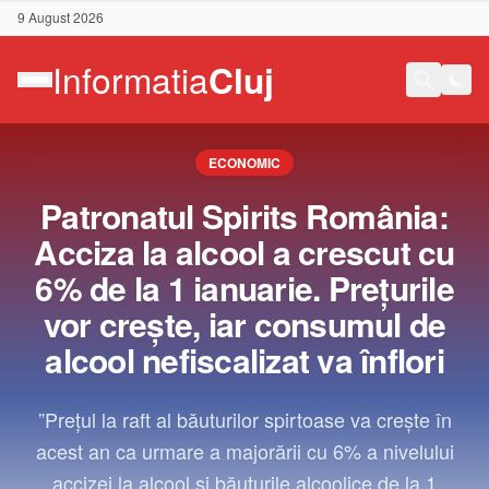
9 August 2026
ECONOMIC
Patronatul Spirits România:
Acciza la alcool a crescut cu
6% de la 1 ianuarie. Preţurile
vor creşte, iar consumul de
alcool nefiscalizat va înflori
”Preţul la raft al băuturilor spirtoase va creşte în
acest an ca urmare a majorării cu 6% a nivelului
Contact
accizei la alcool şi băuturile alcoolice de la 1