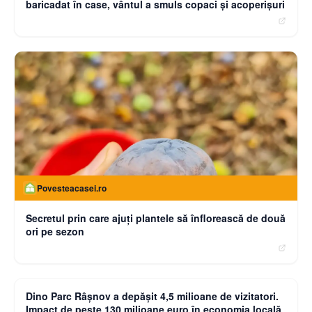
baricadat în case, vântul a smuls copaci şi acoperişuri
Povesteacasei.ro
Secretul prin care ajuți plantele să înflorească de două
ori pe sezon
moneybuzz.ro
Dino Parc Râșnov a depășit 4,5 milioane de vizitatori.
Impact de peste 130 milioane euro în economia locală