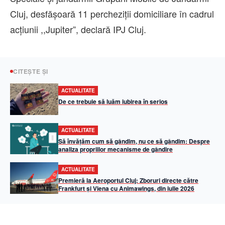
Cluj, desfășoară 11 percheziții domiciliare în cadrul
acțiunii ,,Jupiter”, declară IPJ Cluj.
CITEȘTE ȘI
ACTUALITATE
De ce trebuie să luăm iubirea în serios
ACTUALITATE
Să învățăm cum să gândim, nu ce să gândim: Despre
analiza propriilor mecanisme de gândire
ACTUALITATE
Premieră la Aeroportul Cluj: Zboruri directe către
Frankfurt și Viena cu Animawings, din iulie 2026