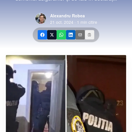
Alexandru Robea
21 oct. 2024
·
1
min citire