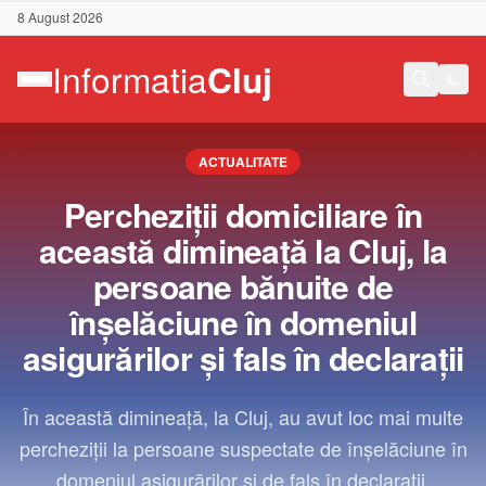
8 August 2026
ACTUALITATE
Percheziții domiciliare în
această dimineață la Cluj, la
persoane bănuite de
înșelăciune în domeniul
asigurărilor și fals în declarații
În această dimineață, la Cluj, au avut loc mai multe
percheziții la persoane suspectate de înșelăciune în
Contact
domeniul asigurărilor și de fals în declarații.