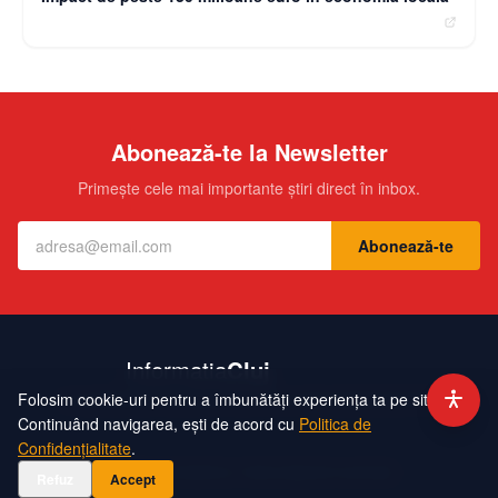
Abonează-te la Newsletter
Primește cele mai importante știri direct în inbox.
Abonează-te
Folosim cookie-uri pentru a îmbunătăți experiența ta pe site.
Contact
Echipa
Publicitate
Politică de Confidențialitate
Hartă Site
Continuând navigarea, ești de acord cu
Politica de
Confidențialitate
.
©
2026
InformatiaCluj. Toate drepturile rezervate.
Refuz
Accept