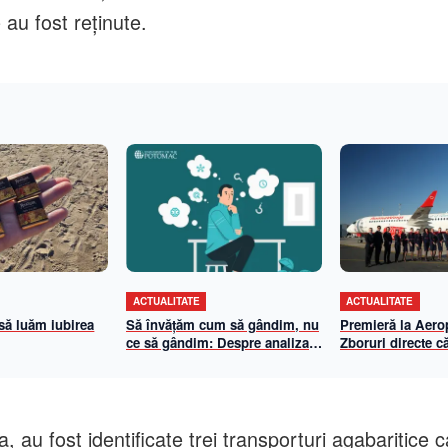
 au fost reținute.
ACTUALITATE
ACTUALITATE
 să luăm iubirea
Să învățăm cum să gândim, nu
Premieră la Aerop
ce să gândim: Despre analiza
Zboruri directe că
propriilor mecanisme de
și Viena cu Anim
gândire
iulie 2026
au fost identificate trei transporturi agabaritice c