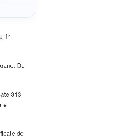
uj în
rsoane. De
cate 313
ere
ificate de