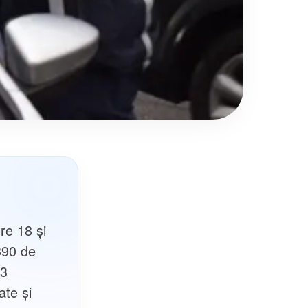
tre 18 și
390 de
13
ate și