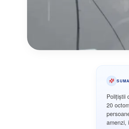
SUMA
Polițiști
20 octom
persoane
amenzi, i