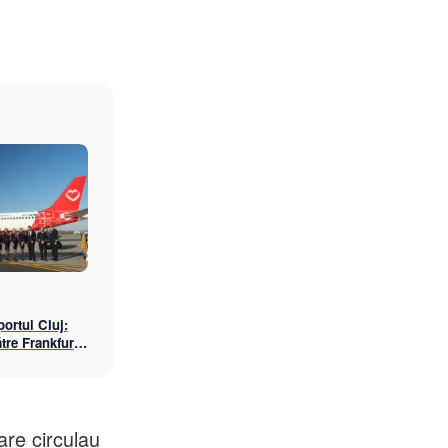
ortul Cluj:
tre Frankfurt
awings, din
are circulau