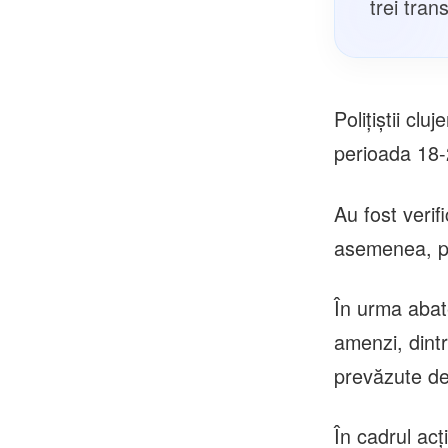
trei tran
Polițiștii clu
perioada 18-
Au fost verif
asemenea, pol
În urma abate
amenzi, dint
prevăzute de
În cadrul acț