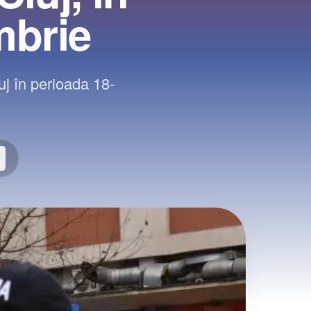
mbrie
luj în perioada 18-