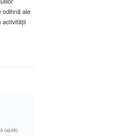
lilor
e odihnă ale
activității
ă (ajută)