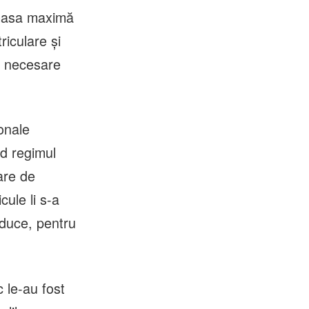
 masa maximă
riculare și
le necesare
onale
nd regimul
are de
cule li s-a
duce, pentru
 le-au fost