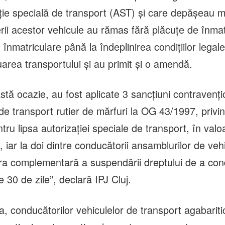
ație specială de transport (AST) și care depășeau
rii acestor vehicule au rămas fără plăcuțe de înmat
e înmatriculare până la îndeplinirea condițiilor lega
area transportului și au primit și o amendă.
stă ocazie, au fost aplicate 3 sancțiuni contravenți
de transport rutier de mărfuri la OG 43/1997, privi
tru lipsa autorizației speciale de transport, în valo
, iar la doi dintre conducătorii ansamblurilor de vehi
a complementară a suspendării dreptului de a con
 30 de zile”, declară IPJ Cluj.
 conducătorilor vehiculelor de transport agabaritic