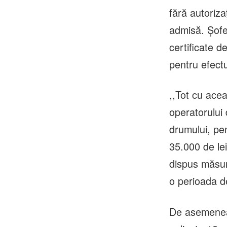
fără autoriz
admisă. Șofe
certificate d
pentru efectu
,,Tot cu acea
operatorului 
drumului, pen
35.000 de lei
dispus măsur
o perioada de
De asemenea,