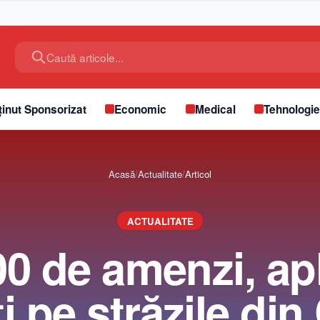
Caută articole...
inut Sponsorizat
Economic
Medical
Tehnologi
Acasă
/
Actualitate
/
Articol
ACTUALITATE
0 de amenzi, ap
ti pe străzile din 