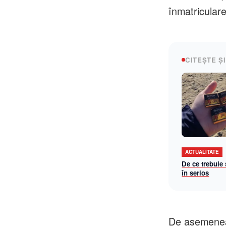
înmatriculare
CITEȘTE ȘI
ACTUALITATE
De ce trebuie
în serios
De asemenea, 