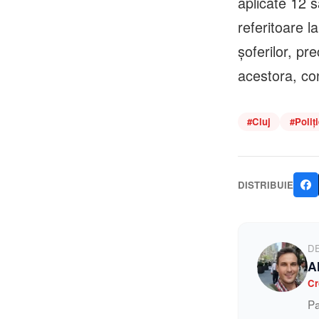
aplicate 12 s
referitoare 
șoferilor, pr
acestora, c
#
Cluj
#
Poliți
DISTRIBUIE
D
A
Cr
Pa