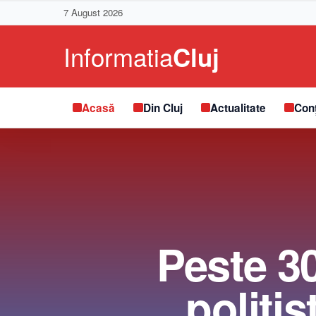
7 August 2026
Acasă
Din Cluj
Actualitate
Conț
Peste 30
polițiș