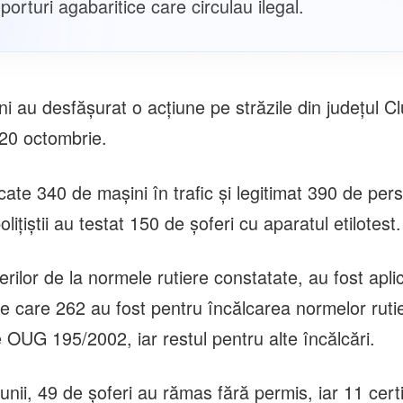
sporturi agabaritice care circulau ilegal.
jeni au desfășurat o acțiune pe străzile din județul Cl
20 octombrie.
icate 340 de mașini în trafic și legitimat 390 de pe
ițiștii au testat 150 de șoferi cu aparatul etilotest.
rilor de la normele rutiere constatate, au fost apli
re care 262 au fost pentru încălcarea normelor ruti
 OUG 195/2002, iar restul pentru alte încălcări.
iunii, 49 de șoferi au rămas fără permis, iar 11 cert