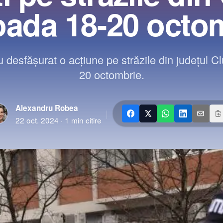
oada 18-20 octo
 au desfășurat o acțiune pe străzile din județul C
20 octombrie.
Alexandru Robea
|
22 oct. 2024
·
1
min citire