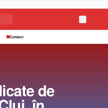
e
Contact
licate de
Cluj, în