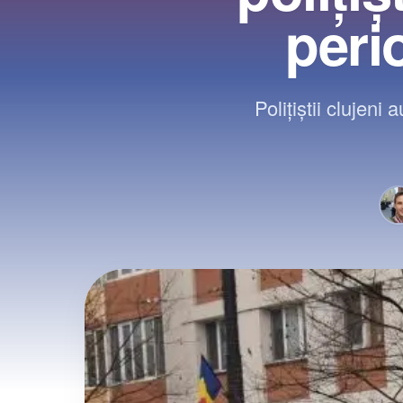
peri
Polițiștii clujeni