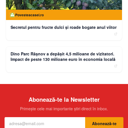
Povesteacasei.ro
Secretul pentru fructe dulci și roade bogate anul viitor
moneybuzz.ro
Dino Parc Râșnov a depășit 4,5 milioane de vizitatori.
Impact de peste 130 milioane euro în economia locală
Abonează-te la Newsletter
Primește cele mai importante știri direct în inbox.
Abonează-te