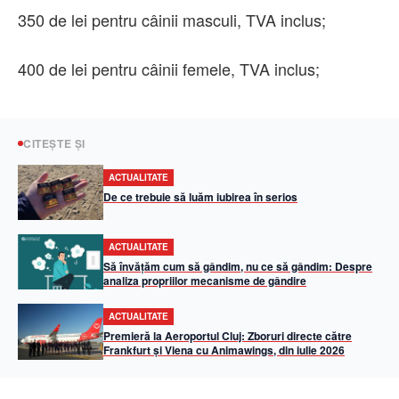
350 de lei pentru câinii masculi, TVA inclus;
400 de lei pentru câinii femele, TVA inclus;
CITEȘTE ȘI
ACTUALITATE
De ce trebuie să luăm iubirea în serios
ACTUALITATE
Să învățăm cum să gândim, nu ce să gândim: Despre
analiza propriilor mecanisme de gândire
ACTUALITATE
Premieră la Aeroportul Cluj: Zboruri directe către
Frankfurt și Viena cu Animawings, din iulie 2026