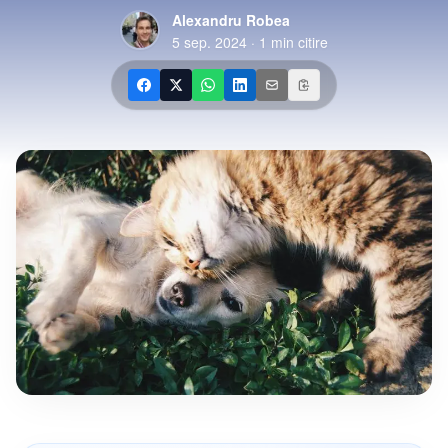
Alexandru Robea
5 sep. 2024
·
1
min citire