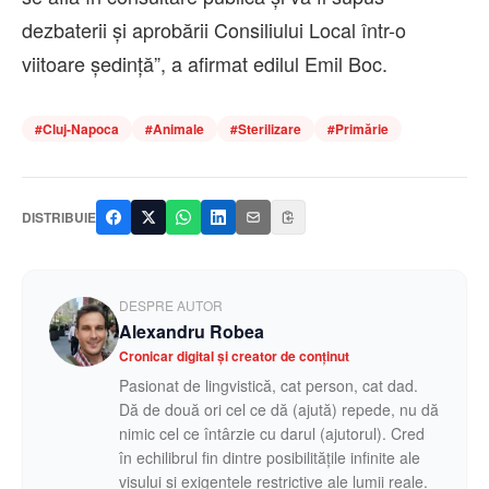
dezbaterii şi aprobării Consiliului Local într-o
viitoare şedinţă”, a afirmat edilul Emil Boc.
#
Cluj-Napoca
#
Animale
#
Sterilizare
#
Primărie
DISTRIBUIE
DESPRE AUTOR
Alexandru Robea
Cronicar digital și creator de conținut
Pasionat de lingvistică, cat person, cat dad.
Dă de două ori cel ce dă (ajută) repede, nu dă
nimic cel ce întârzie cu darul (ajutorul). Cred
în echilibrul fin dintre posibilitățile infinite ale
visului și exigențele restrictive ale lumii reale.