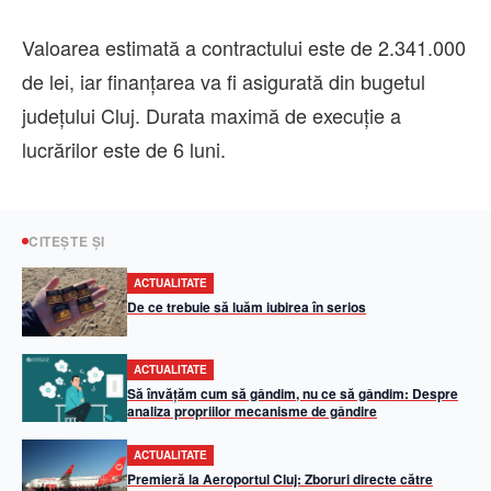
Valoarea estimată a contractului este de 2.341.000
de lei, iar finanțarea va fi asigurată din bugetul
județului Cluj. Durata maximă de execuție a
lucrărilor este de 6 luni.
CITEȘTE ȘI
ACTUALITATE
De ce trebuie să luăm iubirea în serios
ACTUALITATE
Să învățăm cum să gândim, nu ce să gândim: Despre
analiza propriilor mecanisme de gândire
ACTUALITATE
Premieră la Aeroportul Cluj: Zboruri directe către