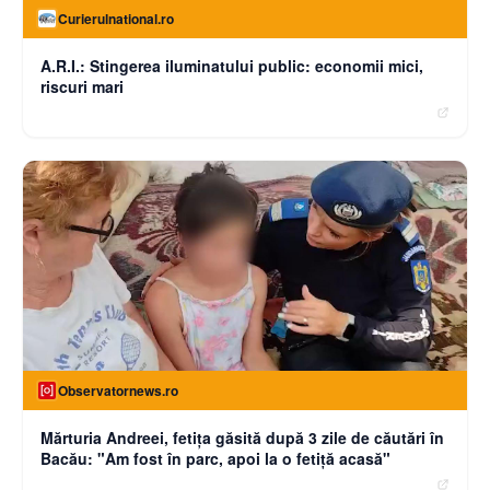
Curierulnational.ro
A.R.I.: Stingerea iluminatului public: economii mici,
riscuri mari
Observatornews.ro
Mărturia Andreei, fetiţa găsită după 3 zile de căutări în
Bacău: "Am fost în parc, apoi la o fetiţă acasă"