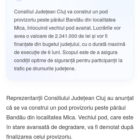
Consiliul Județean Cluj va construi un pod
provizoriu peste pârâul Bandău din localitatea
Mica, înlocuind vechiul pod avariat. Lucrările vor
avea o valoare de 2.341.000 de lei și vor fi
finanțate din bugetul județului, cu o durată maximă
de execuție de 6 luni. Scopul este de a asigura
condiții optime de siguranță pentru participanții la
trafic pe drumurile județene.
Reprezentanții Consiliului Județean Cluj au anunțat
că se va construi un pod provizoriu peste pârâul
Bandău din localitatea Mica. Vechiul pod, care este
în stare avansată de degradare, va fi demolat după
finalizarea celui provizoriu.