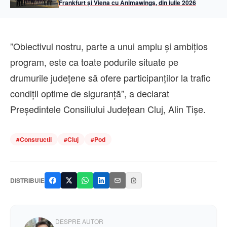
Frankfurt și Viena cu Animawings, din iulie 2026
”Obiectivul nostru, parte a unui amplu și ambițios
program, este ca toate podurile situate pe
drumurile județene să ofere participanților la trafic
condiții optime de siguranță”, a declarat
Președintele Consiliului Județean Cluj, Alin Tișe.
#
Constructii
#
Cluj
#
Pod
DISTRIBUIE
DESPRE AUTOR