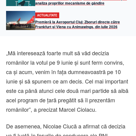
analiza propriilor mecanisme de gândire
ACTUALITATE
Premieră la Aeroportul Cluj: Zboruri directe către
Frankfurt și Viena cu Animawings, din iulie 2026
„Mă interesează foarte mult să văd decizia
românilor la votul pe 9 iunie şi sunt ferm convins,
ca şi acum, venim în faţa dumneavoastră pe 10
iunie şi să spunem ce am decis. Cel mai important
este ca până atunci cele două mari partide să aibă
acel program de ţară pregătit să îl prezentăm
românilor”, a precizat Marcel Ciolacu.
De asemenea, Nicolae Ciucă a afirmat că decizia
va fi luată în forurile de conducere ale PNL.