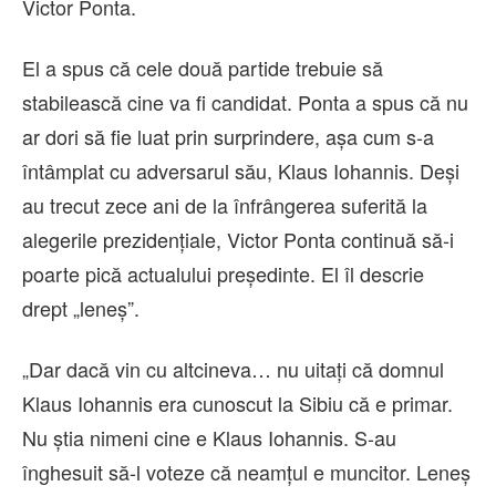
Victor Ponta.
El a spus că cele două partide trebuie să
stabilească cine va fi candidat. Ponta a spus că nu
ar dori să fie luat prin surprindere, așa cum s-a
întâmplat cu adversarul său, Klaus Iohannis. Deși
au trecut zece ani de la înfrângerea suferită la
alegerile prezidențiale, Victor Ponta continuă să-i
poarte pică actualului președinte. El îl descrie
drept „leneș”.
„Dar dacă vin cu altcineva… nu uitați că domnul
Klaus Iohannis era cunoscut la Sibiu că e primar.
Nu știa nimeni cine e Klaus Iohannis. S-au
înghesuit să-l voteze că neamțul e muncitor. Leneș