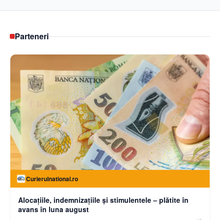
Parteneri
Curierulnational.ro
Alocațiile, indemnizațiile și stimulentele – plătite în
avans în luna august