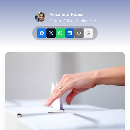
Alexandru Robea
26 feb. 2024
·
3
min citire