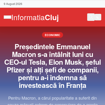
9 August 2026
ECONOMIC
Preşedintele Emmanuel
Macron s-a întâlnit luni cu
CEO-ul Tesla, Elon Musk, şeful
Pfizer şi alţi şefi de companii,
pentru a-i îndemna să
investească în Franţa
Contact
Pentru Macron, a cărui popularitate a suferit din
cauza măsurii extrem de nepopulare de a creşte