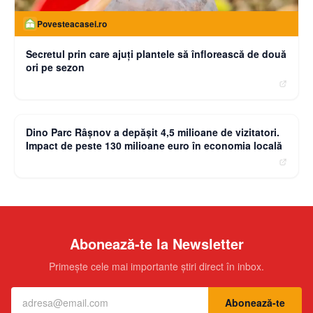
Povesteacasei.ro
Secretul prin care ajuți plantele să înflorească de două
ori pe sezon
moneybuzz.ro
Dino Parc Râșnov a depășit 4,5 milioane de vizitatori.
Impact de peste 130 milioane euro în economia locală
Abonează-te la Newsletter
Primește cele mai importante știri direct în inbox.
Abonează-te