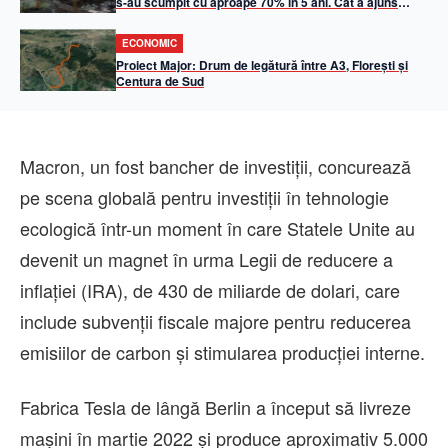
s-au scumpit cu aproape 70% în 5 ani. Cât a ajuns
metrul pătrat util
ECONOMIC
Proiect Major: Drum de legătură între A3, Florești și
Centura de Sud
Macron, un fost bancher de investiţii, concurează
pe scena globală pentru investiţii în tehnologie
ecologică într-un moment în care Statele Unite au
devenit un magnet în urma Legii de reducere a
inflaţiei (IRA), de 430 de miliarde de dolari, care
include subvenţii fiscale majore pentru reducerea
emisiilor de carbon şi stimularea producţiei interne.
Fabrica Tesla de lângă Berlin a început să livreze
maşini în martie 2022 şi produce aproximativ 5.000