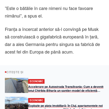
”Este o bătălie în care nimeni nu face favoare
nimănui”, a spus el.
Franţa a încercat anterior să-l convingă pe Musk
să construiască o gigafabrică europeană în ţară,
dar a ales Germania pentru singura sa fabrică de
acest fel din Europa de până acum.
CITEȘTE ȘI
ECONOMIC
Accelerare pe Autostrada Transilvania: Cum a devenit
lotul Chiribiș-Biharia un șantier-model de eficiență
operațională în 2026
ECONOMIC
Explozie pe piața imobiliară: În Cluj, apartamentele noi