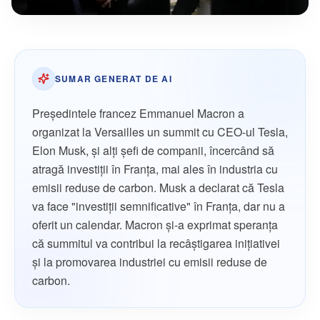
SUMAR GENERAT DE AI
Preşedintele francez Emmanuel Macron a
organizat la Versailles un summit cu CEO-ul Tesla,
Elon Musk, şi alţi şefi de companii, încercând să
atragă investiţii în Franţa, mai ales în industria cu
emisii reduse de carbon. Musk a declarat că Tesla
va face "investiţii semnificative" în Franţa, dar nu a
oferit un calendar. Macron şi-a exprimat speranţa
că summitul va contribui la recâştigarea iniţiativei
şi la promovarea industriei cu emisii reduse de
carbon.