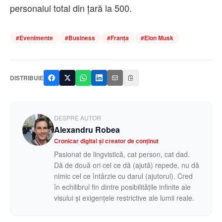
personalul total din ţară la 500.
#
Evenimente
#
Business
#
Franța
#
Elon Musk
DISTRIBUIE
DESPRE AUTOR
Alexandru Robea
Cronicar digital și creator de conținut
Pasionat de lingvistică, cat person, cat dad.
Dă de două ori cel ce dă (ajută) repede, nu dă
nimic cel ce întârzie cu darul (ajutorul). Cred
în echilibrul fin dintre posibilitățile infinite ale
visului și exigențele restrictive ale lumii reale.