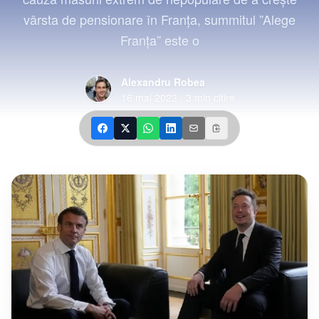
vârsta de pensionare în Franţa, summitul ”Alege
Franţa” este o
Alexandru Robea
16 mai 2023
·
3
min citire