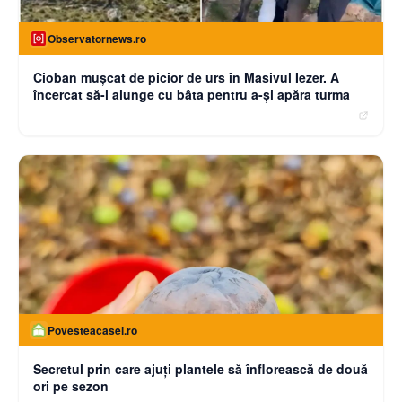
Observatornews.ro
Cioban muşcat de picior de urs în Masivul Iezer. A
încercat să-l alunge cu bâta pentru a-şi apăra turma
Povesteacasei.ro
Secretul prin care ajuți plantele să înflorească de două
ori pe sezon