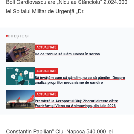
Boli Cardiovasculare „Niculae Stăncioiu” 2.024.000
lei Spitalul Militar de Urgenţă „Dr.
CITEȘTE ȘI
ACTUALITATE
De ce trebuie să luăm iubirea în serios
ACTUALITATE
Să învățăm cum să gândim, nu ce să gândim: Despre
analiza propriilor mecanisme de gândire
ACTUALITATE
Premieră la Aeroportul Cluj: Zboruri directe către
Frankfurt și Viena cu Animawings, din iulie 2026
Constantin Papilian” Cluj-Napoca 540.000 lei