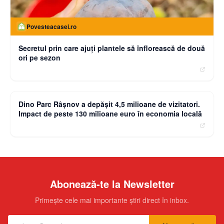
Povesteacasei.ro
Secretul prin care ajuți plantele să înflorească de două
ori pe sezon
moneybuzz.ro
Dino Parc Râșnov a depășit 4,5 milioane de vizitatori.
Impact de peste 130 milioane euro în economia locală
Abonează-te la Newsletter
Primește cele mai importante știri direct în inbox.