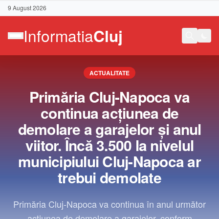
9 August 2026
ACTUALITATE
Primăria Cluj-Napoca va
continua acțiunea de
demolare a garajelor și anul
viitor. Încă 3.500 la nivelul
municipiului Cluj-Napoca ar
trebui demolate
Contact
Primăria Cluj-Napoca va continua în anul următor
acțiunea de demolare a garajelor, conform