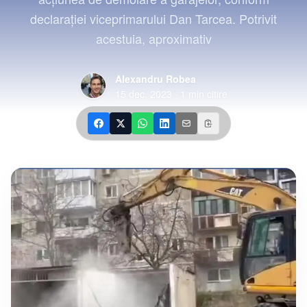
declarației viceprimarului Dan Tarcea. Potrivit
acestuia, aproximativ
Alexandru Robea
15 dec. 2023
·
1
min citire