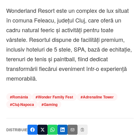
Wonderland Resort este un complex de lux situat
în comuna Feleacu, județul Cluj, care oferă un
cadru natural feeric și activități pentru toate
vârstele. Resortul dispune de facilități premium,
inclusiv hoteluri de 5 stele, SPA, bază de echitație,
terenuri de tenis și paintball, fiind dedicat
transformării fiecărui eveniment într-o experiență
memorabilă.
#
România
#
Wonder Family Fest
#
Adrenaline Tower
#
Cluj-Napoca
#
Gaming
DISTRIBUIE