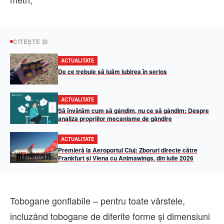
CITEȘTE ȘI
ACTUALITATE
De ce trebuie să luăm iubirea în serios
ACTUALITATE
Să învățăm cum să gândim, nu ce să gândim: Despre
analiza propriilor mecanisme de gândire
ACTUALITATE
Premieră la Aeroportul Cluj: Zboruri directe către
Frankfurt și Viena cu Animawings, din iulie 2026
Tobogane gonflabile – pentru toate vârstele,
incluzând tobogane de diferite forme și dimensiuni