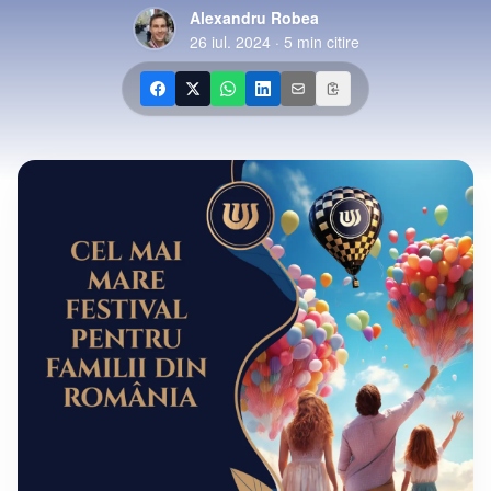
Alexandru Robea
26 iul. 2024
·
5
min citire