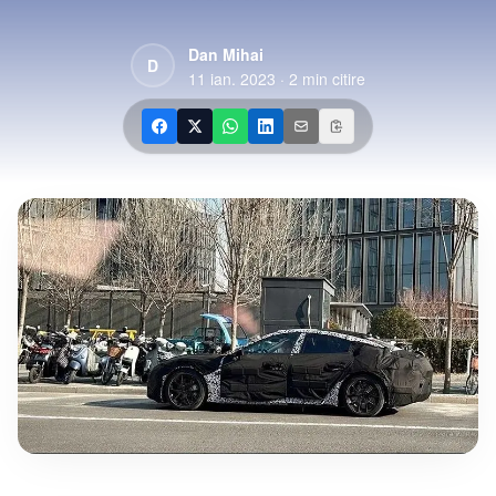
Dan Mihai
D
11 ian. 2023
·
2
min citire