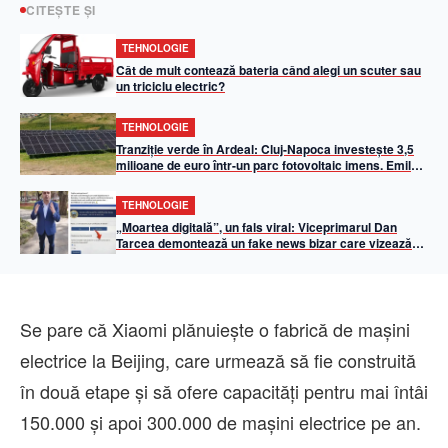
CITEȘTE ȘI
TEHNOLOGIE
Cât de mult contează bateria când alegi un scuter sau
un triciclu electric?
TEHNOLOGIE
Tranziție verde în Ardeal: Cluj-Napoca investește 3,5
milioane de euro într-un parc fotovoltaic imens. Emil
Boc: „50% din iluminatul public va fi asigurat din
energie solară”
TEHNOLOGIE
„Moartea digitală”, un fals viral: Viceprimarul Dan
Tarcea demontează un fake news bizar care vizează
Primăria Cluj-Napoca
Se pare că Xiaomi plănuiește o fabrică de mașini
electrice la Beijing, care urmează să fie construită
în două etape și să ofere capacități pentru mai întâi
150.000 și apoi 300.000 de mașini electrice pe an.