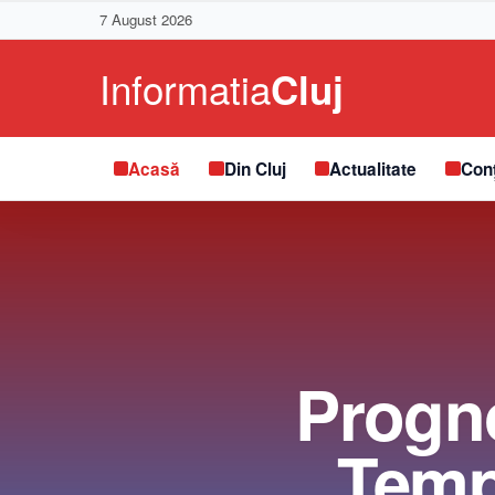
7 August 2026
Acasă
Din Cluj
Actualitate
Conț
Progno
Temp