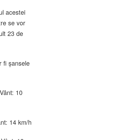
ul acestei
tre se vor
ult 23 de
 fi șansele
 Vânt: 10
ânt: 14 km/h