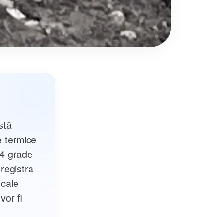
stă
e termice
14 grade
registra
ocale
vor fi