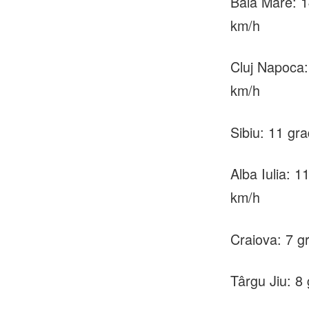
Baia Mare: 1
km/h
Cluj Napoca:
km/h
Sibiu: 11 gra
Alba Iulia: 1
km/h
Craiova: 7 g
Târgu Jiu: 8