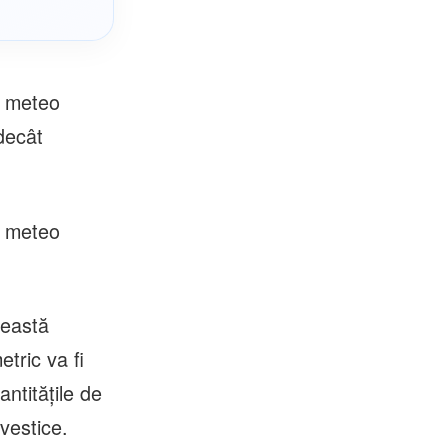
a meteo
 decât
a meteo
ceastă
etric va fi
antităţile de
-vestice.