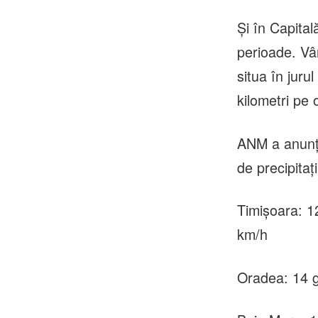
Și în Capital
perioade. Vâ
situa în juru
kilometri pe 
ANM a anunțat
de precipitați
Timișoara: 1
km/h
Oradea: 14 g