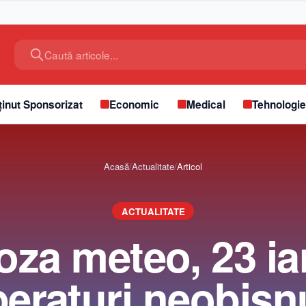
Caută articole...
inut Sponsorizat
Economic
Medical
Tehnologi
Acasă
/
Actualitate
/
Articol
ACTUALITATE
za meteo, 23 ia
eraturi neobișnu