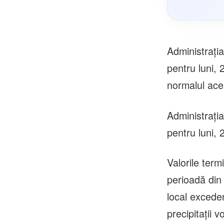
Administrați
pentru luni, 
normalul ace
Administrați
pentru luni, 
Valorile term
perioadă din 
local exceden
precipitaţii v