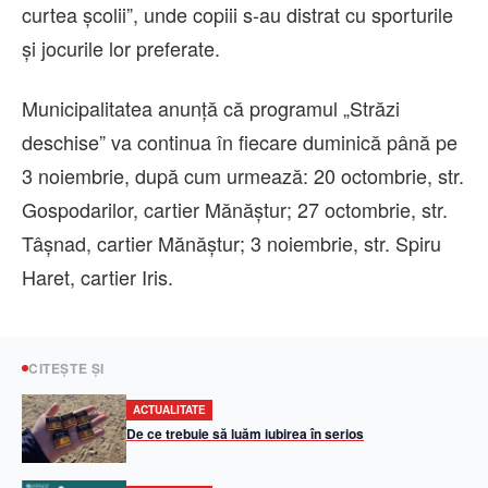
curtea școlii”, unde copiii s-au distrat cu sporturile
și jocurile lor preferate.
Municipalitatea anunță că programul „Străzi
deschise” va continua în fiecare duminică până pe
3 noiembrie, după cum urmează: 20 octombrie, str.
Gospodarilor, cartier Mănăștur; 27 octombrie, str.
Tâșnad, cartier Mănăștur; 3 noiembrie, str. Spiru
Haret, cartier Iris.
CITEȘTE ȘI
ACTUALITATE
De ce trebuie să luăm iubirea în serios