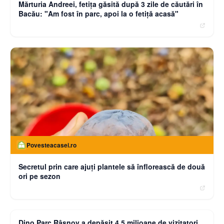
Mărturia Andreei, fetiţa găsită după 3 zile de căutări în
Bacău: "Am fost în parc, apoi la o fetiţă acasă"
Povesteacasei.ro
Secretul prin care ajuți plantele să înflorească de două
ori pe sezon
moneybuzz.ro
Dino Parc Râșnov a depășit 4,5 milioane de vizitatori.