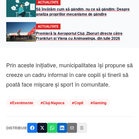
ACTUALITATE
Să învățăm cum să gândim, nu ce să gândim: Despre
analiza propriilor mecanisme de gândire
ACTUALITATE
Premieră la Aeroportul Cluj: Zboruri directe către
Frankfurt și Viena cu Animawings, din iulie 2026
Prin aceste inițiative, municipalitatea își propune să
creeze un cadru informal în care copiii și tinerii să
poată face mișcare și sport în comunitate.
#
Evenimente
#
Cluj-Napoca
#
Copii
#
Gaming
DISTRIBUIE