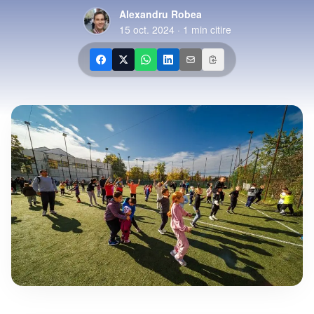
Alexandru Robea
15 oct. 2024
·
1
min citire