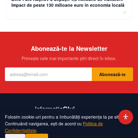
Impact de peste 130 milioane euro în economia locală
Abonează-te la Newsletter
Primește cele mai importante știri direct în inbox.
Abonează-te
Folosim cookie-uri pentru a îmbunătăți experiența ta pe site.
Contact
Echipa
Publicitate
Politică de Confidențialitate
Hartă Site
Continuând navigarea, ești de acord cu
Politica de
Confidențialitate
.
©
2026
InformatiaCluj. Toate drepturile rezervate.