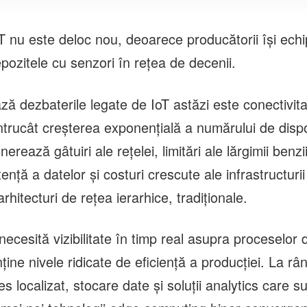
T nu este deloc nou, deoarece producătorii îşi ech
depozitele cu senzori în reţea de decenii.
ză dezbaterile legate de IoT astăzi este conectivit
 întrucât creşterea exponenţială a numărului de dispo
erează gâtuiri ale reţelei, limitări ale lărgimii benzi
tenţă a datelor şi costuri crescute ale infrastructurii
 arhitecturi de reţea ierarhice, tradiţionale.
necesită vizibilitate în timp real asupra proceselor 
ine nivele ridicate de eficienţă a producţiei. La rân
s localizat, stocare date şi soluţii analytics care su