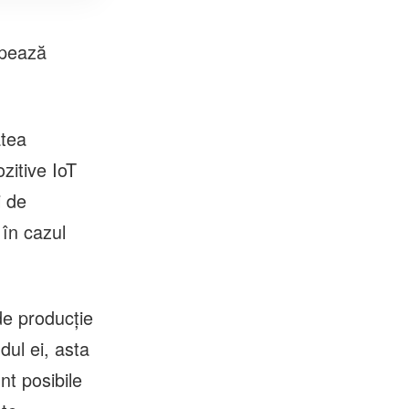
ipează
atea
zitive IoT
i de
 în cazul
de producţie
dul ei, asta
nt posibile