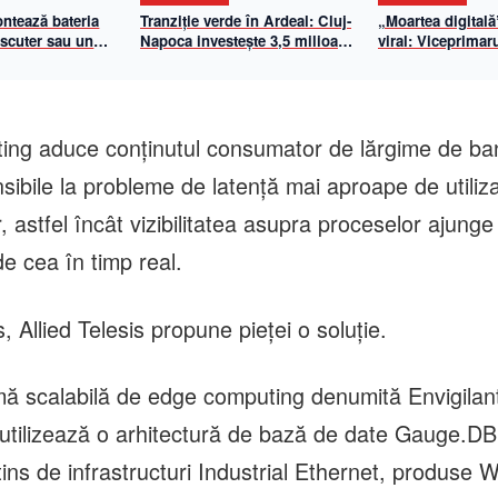
ontează bateria
Tranziție verde în Ardeal: Cluj-
„Moartea digitală
 scuter sau un
Napoca investește 3,5 milioane
viral: Viceprimar
ic?
de euro într-un parc fotovoltaic
demontează un fa
imens. Emil Boc: „50% din
care vizează Prim
iluminatul public va fi asigurat
Napoca
din energie solară”
ng aduce conţinutul consumator de lărgime de ba
ensibile la probleme de latenţă mai aproape de utiliz
, astfel încât vizibilitatea asupra proceselor ajung
e cea în timp real.
, Allied Telesis propune pieţei o soluţie.
mă scalabilă de edge computing denumită Envigilan
 utilizează o arhitectură de bază de date Gauge.DB
tins de infrastructuri Industrial Ethernet, produse W