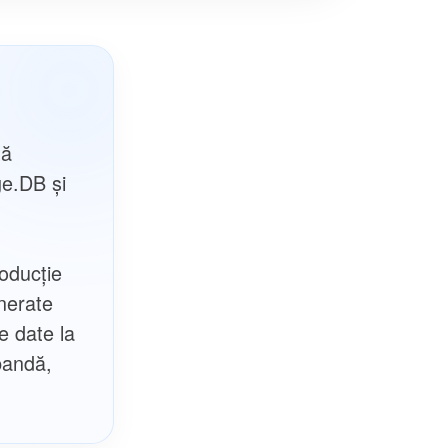
tă
ge.DB şi
roducţie
enerate
de date la
bandă,