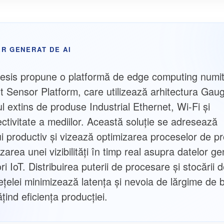
R GENERAT DE AI
elesis propune o platformă de edge computing numi
nt Sensor Platform, care utilizează arhitectura Gau
ul extins de produse Industrial Ethernet, Wi-Fi şi
ectivitate a mediilor. Această soluţie se adresează
ui productiv şi vizează optimizarea proceselor de p
izarea unei vizibilităţi în timp real asupra datelor g
i IoT. Distribuirea puterii de procesare şi stocării 
reţelei minimizează latenţa şi nevoia de lărgime de 
ind eficienţa producţiei.