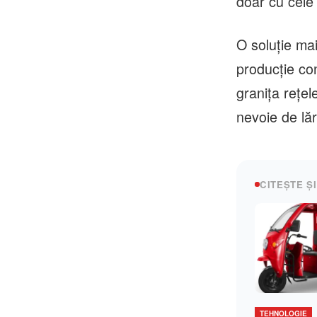
doar cu cele
O soluţie mai
producţie con
graniţa reţel
nevoie de lă
CITEȘTE ȘI
TEHNOLOGIE