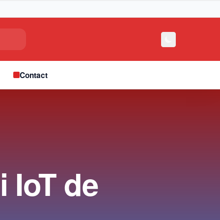
e
Contact
 IoT de