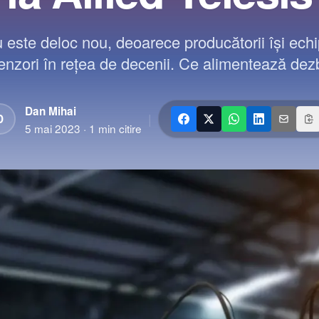
 este deloc nou, deoarece producătorii îşi echip
enzori în reţea de decenii. Ce alimentează dezb
Dan Mihai
|
D
5 mai 2023
·
1
min citire