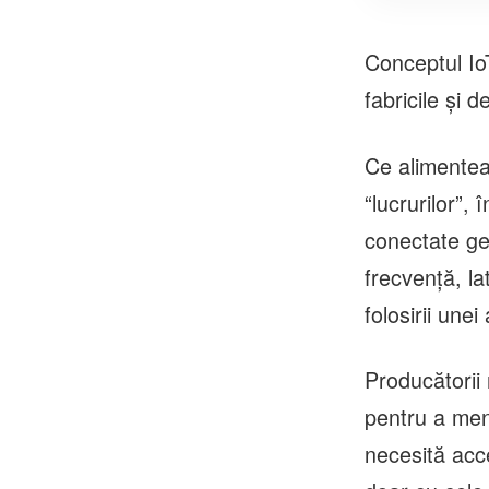
Conceptul Io
fabricile şi 
Ce alimentea
“lucrurilor”,
conectate gen
frecvenţă, la
folosirii unei
Producătorii 
pentru a menţ
necesită acce