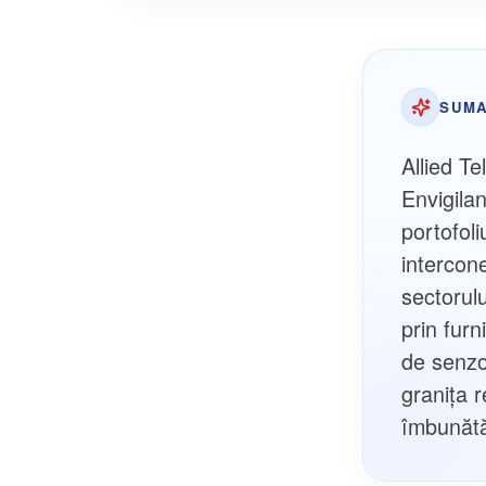
SUMA
Allied T
Envigila
portofoli
intercon
sectorul
prin furn
de senzor
graniţa 
îmbunătăţ