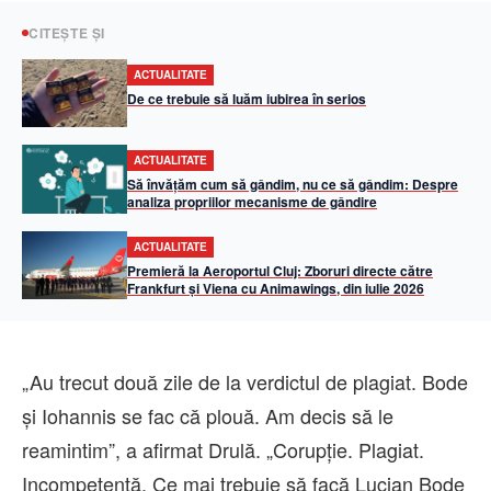
CITEȘTE ȘI
ACTUALITATE
De ce trebuie să luăm iubirea în serios
ACTUALITATE
Să învățăm cum să gândim, nu ce să gândim: Despre
analiza propriilor mecanisme de gândire
ACTUALITATE
Premieră la Aeroportul Cluj: Zboruri directe către
Frankfurt și Viena cu Animawings, din iulie 2026
„Au trecut două zile de la verdictul de plagiat. Bode
și Iohannis se fac că plouă. Am decis să le
reamintim”, a afirmat Drulă. „Corupție. Plagiat.
Incompetență. Ce mai trebuie să facă Lucian Bode