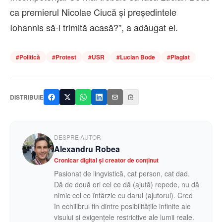
ca premierul Nicolae Ciucă și președintele
Iohannis să-l trimită acasă?”, a adăugat el.
#
Politică
#
Protest
#
USR
#
Lucian Bode
#
Plagiat
DISTRIBUIE
DESPRE AUTOR
Alexandru Robea
Cronicar digital și creator de conținut
Pasionat de lingvistică, cat person, cat dad.
Dă de două ori cel ce dă (ajută) repede, nu dă
nimic cel ce întârzie cu darul (ajutorul). Cred
în echilibrul fin dintre posibilitățile infinite ale
visului și exigențele restrictive ale lumii reale.