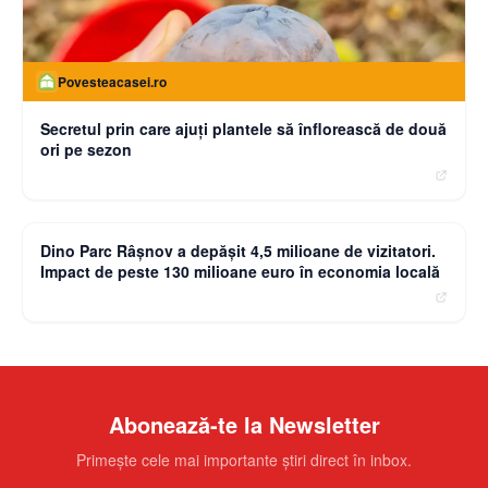
Povesteacasei.ro
Secretul prin care ajuți plantele să înflorească de două
ori pe sezon
moneybuzz.ro
Dino Parc Râșnov a depășit 4,5 milioane de vizitatori.
Impact de peste 130 milioane euro în economia locală
Abonează-te la Newsletter
Primește cele mai importante știri direct în inbox.