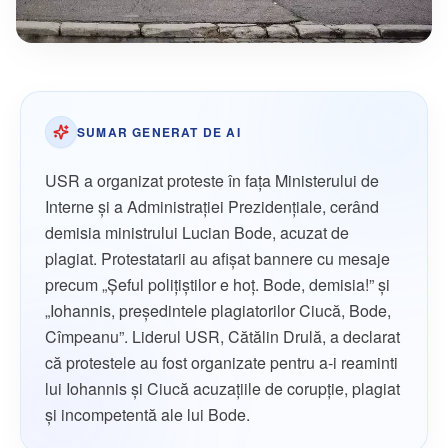
SUMAR GENERAT DE AI
USR a organizat proteste în fața Ministerului de
Interne și a Administrației Prezidențiale, cerând
demisia ministrului Lucian Bode, acuzat de
plagiat. Protestatarii au afișat bannere cu mesaje
precum „Șeful polițiștilor e hoț. Bode, demisia!” și
„Iohannis, președintele plagiatorilor Ciucă, Bode,
Cîmpeanu”. Liderul USR, Cătălin Drulă, a declarat
că protestele au fost organizate pentru a-i reaminti
lui Iohannis și Ciucă acuzațiile de corupție, plagiat
și incompetentă ale lui Bode.