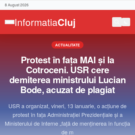
8 August 2026
ACTUALITATE
Protest în fața MAI și la
Cotroceni. USR cere
demiterea ministrului Lucian
Bode, acuzat de plagiat
USR a organizat, vineri, 13 ianuarie, o acțiune de
protest în fața Administrației Prezidențiale și a
Ministerului de Interne „față de menținerea în funcția
Contact
de m