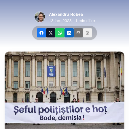
Alexandru Robea
13 ian. 2023
·
1
min citire