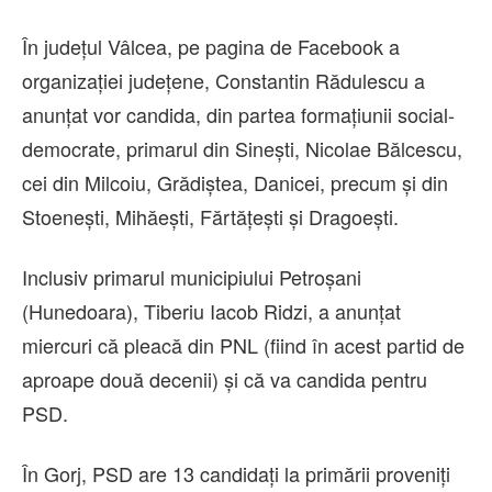
În județul Vâlcea, pe pagina de Facebook a
organizației județene, Constantin Rădulescu a
anunțat vor candida, din partea formațiunii social-
democrate, primarul din Sinești, Nicolae Bălcescu,
cei din Milcoiu, Grădiștea, Danicei, precum și din
Stoenești, Mihăești, Fărtățești și Dragoești.
Inclusiv primarul municipiului Petroşani
(Hunedoara), Tiberiu Iacob Ridzi, a anunţat
miercuri că pleacă din PNL (fiind în acest partid de
aproape două decenii) şi că va candida pentru
PSD.
În Gorj, PSD are 13 candidați la primării proveniți