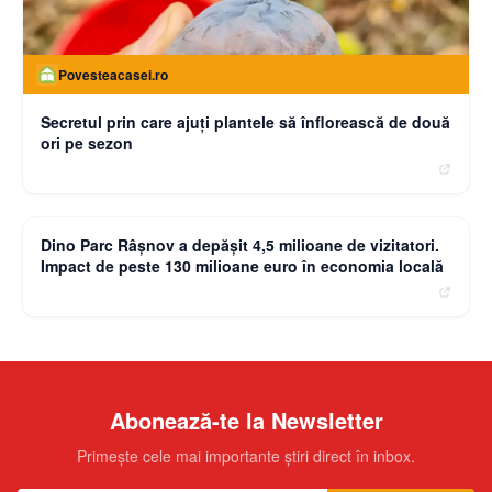
Povesteacasei.ro
Secretul prin care ajuți plantele să înflorească de două
ori pe sezon
moneybuzz.ro
Dino Parc Râșnov a depășit 4,5 milioane de vizitatori.
Impact de peste 130 milioane euro în economia locală
Abonează-te la Newsletter
Primește cele mai importante știri direct în inbox.