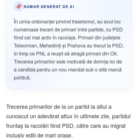
SUMAR GENERAT DE AI
În urma ordonanței privind traseismul, au avut loc
numeroase treceri de primari între partide, cu PSD
fiind cel mai activ în racolaje. Primari din județele
Teleorman, Mehedinți și Prahova au trecut la PSD,
în timp ce PNL a reușit să atragă primari din Olt.
Trecerea primarilor este motivată de dorința lor de
a candida pentru un nou mandat sub o altă marcă
politică.
Trecerea primarilor de la un partid la altul a
cunoscut un adevărat aflux în ultimele zile, partidul
fruntaș la racolări fiind PSD, către care au migrat
inclusiv edili de mari orașe.