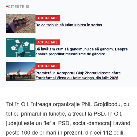
CITEȘTE ȘI
ACTUALITATE
De ce trebuie să luăm iubirea în serios
ACTUALITATE
Să învățăm cum să gândim, nu ce să gândim: Despre
analiza propriilor mecanisme de gândire
ACTUALITATE
Premieră la Aeroportul Cluj: Zboruri directe către
Frankfurt și Viena cu Animawings, din iulie 2026
Tot în Olt, întreaga organizație PNL Grojdibodu, cu
tot cu primarul în funcție, a trecut la PSD. În Olt,
județul este un fief al PSD, social-democrații având
peste 100 de primari în prezent, din cei 112 edili.