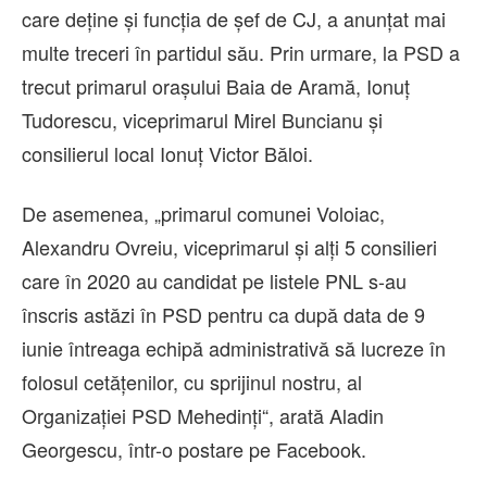
care deține și funcția de șef de CJ, a anunțat mai
multe treceri în partidul său. Prin urmare, la PSD a
trecut primarul orașului Baia de Aramă, Ionuț
Tudorescu, viceprimarul Mirel Buncianu și
consilierul local Ionuț Victor Băloi.
De asemenea, „primarul comunei Voloiac,
Alexandru Ovreiu, viceprimarul și alți 5 consilieri
care în 2020 au candidat pe listele PNL s-au
înscris astăzi în PSD pentru ca după data de 9
iunie întreaga echipă administrativă să lucreze în
folosul cetățenilor, cu sprijinul nostru, al
Organizației PSD Mehedinți“, arată Aladin
Georgescu, într-o postare pe Facebook.