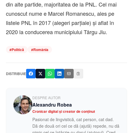
din alte partide, majoritatea de la PNL. Cel mai
cunoscut nume e Marcel Romanescu, ales pe
listele PNL în 2017 (alegeri parțiale) și aflat în
2020 la conducerea municipiului Târgu Jiu.
#
Politică
#
România
DISTRIBUIE
DESPRE AUTOR
Alexandru Robea
Cronicar digital și creator de conținut
Pasionat de lingvistică, cat person, cat dad.
Dă de două ori cel ce dă (ajută) repede, nu dă
nimic cel ce întârzie cu darul (ajutorul). Cred