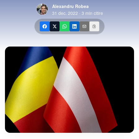
Alexandru Robea
31 dec. 2022
·
3
min citire