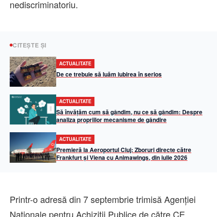
nediscriminatoriu.
CITEȘTE ȘI
ACTUALITATE
De ce trebuie să luăm iubirea în serios
ACTUALITATE
Să învățăm cum să gândim, nu ce să gândim: Despre
analiza propriilor mecanisme de gândire
ACTUALITATE
Premieră la Aeroportul Cluj: Zboruri directe către
Frankfurt și Viena cu Animawings, din iulie 2026
Printr-o adresă din 7 septembrie trimisă Agenției
Naționale pentru Achiziții Publice de către CE